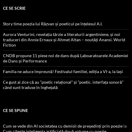
CE SE SCRIE
Story time poezia lui Răzvan și poeticul pe înțelesul A.I.
Aurora Venturini, revelația târzie a literaturii argentiniene, și noi
traduceri din Annie Ernaux și Ahmet Altan – noutăți Anansi. World
Fiction
CNDB propune 11 piese noi de dans după Laboaratoarele Academiei
de Dans și Performance
Familia ne aduce împreună! Festivalul familiei, ediția a VI-a, la Iași
Ce gust ai zice că au ”poetic relațional” și ”poetic. interfața sonoră”
când sunt traduse în înghețată
CE SE SPUNE
Cum se vede din AI societatea cu demisii de președinți prin poezie
la
Cum citește inteligența artificială două volume cu poezie