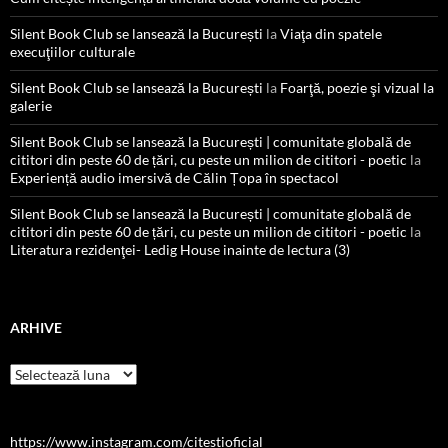
Silent Book Club se lansează la București
la
Viaţa din spatele
execuţiilor culturale
Silent Book Club se lansează la București
la
Foarţă, poezie şi vizual la
galerie
Silent Book Club se lansează la București | comunitate globală de
cititori din peste 60 de țări, cu peste un milion de cititori - poetic
la
Experiență audio imersivă de Călin Țopa în spectacol
Silent Book Club se lansează la București | comunitate globală de
cititori din peste 60 de țări, cu peste un milion de cititori - poetic
la
Literatura rezidenţei- Ledig House inainte de lectura (3)
ARHIVE
Arhive
https://www.instagram.com/citestioficial