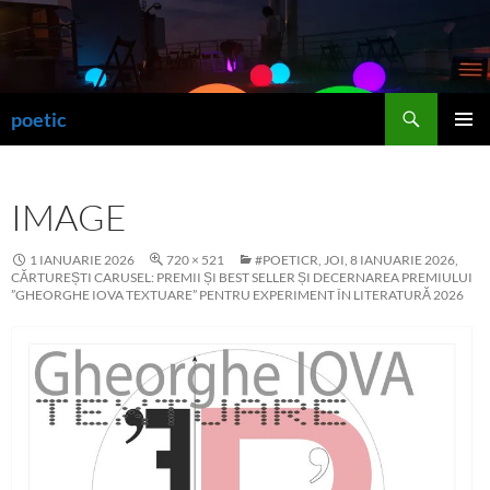
Sari
la
conținut
Caută
poetic
MENIU
PRINCI
IMAGE
1 IANUARIE 2026
720 × 521
#POETICR, JOI, 8 IANUARIE 2026,
CĂRTUREȘTI CARUSEL: PREMII ȘI BEST SELLER ȘI DECERNAREA PREMIULUI
”GHEORGHE IOVA TEXTUARE” PENTRU EXPERIMENT ÎN LITERATURĂ 2026