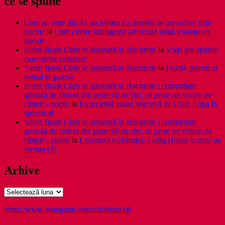
ce se spune
Cum se vede din AI societatea cu demisii de președinți prin
poezie
la
Cum citește inteligența artificială două volume cu
poezie
Silent Book Club se lansează la București
la
Viaţa din spatele
execuţiilor culturale
Silent Book Club se lansează la București
la
Foarţă, poezie şi
vizual la galerie
Silent Book Club se lansează la București | comunitate
globală de cititori din peste 60 de țări, cu peste un milion de
cititori - poetic
la
Experiență audio imersivă de Călin Țopa în
spectacol
Silent Book Club se lansează la București | comunitate
globală de cititori din peste 60 de țări, cu peste un milion de
cititori - poetic
la
Literatura rezidenţei- Ledig House inainte de
lectura (3)
Arhive
Arhive
https://www.instagram.com/citestioficial