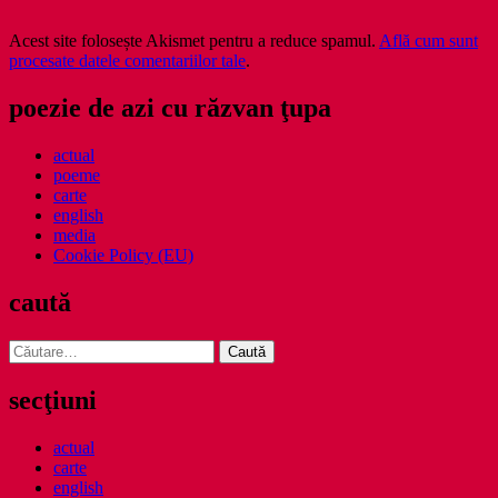
Acest site folosește Akismet pentru a reduce spamul.
Află cum sunt
procesate datele comentariilor tale
.
poezie de azi cu răzvan ţupa
actual
poeme
carte
english
media
Cookie Policy (EU)
caută
Caută
după:
secţiuni
actual
carte
english