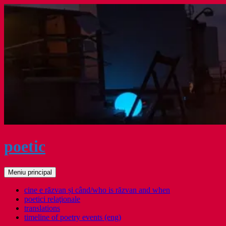
Sari
la
conținut
poetic
Caută
Meniu principal
cine e răzvan și când/who is răzvan and when
poetici relaţionale
translations
timeline of poetry events (eng)