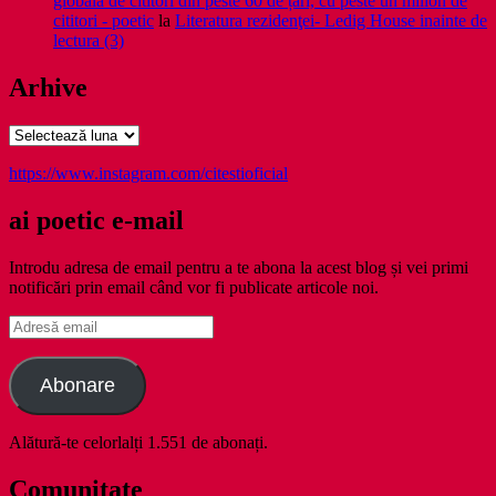
globală de cititori din peste 60 de țări, cu peste un milion de
cititori - poetic
la
Literatura rezidenţei- Ledig House inainte de
lectura (3)
Arhive
Arhive
https://www.instagram.com/citestioficial
ai poetic e-mail
Introdu adresa de email pentru a te abona la acest blog și vei primi
notificări prin email când vor fi publicate articole noi.
Adresă
email
Abonare
Alătură-te celorlalți 1.551 de abonați.
Comunitate