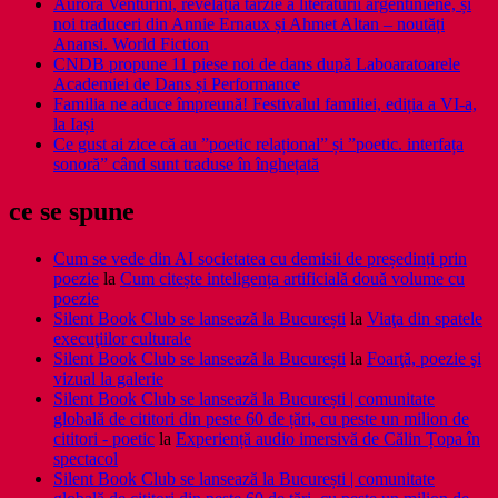
Aurora Venturini, revelația târzie a literaturii argentiniene, și
noi traduceri din Annie Ernaux și Ahmet Altan – noutăți
Anansi. World Fiction
CNDB propune 11 piese noi de dans după Laboaratoarele
Academiei de Dans și Performance
Familia ne aduce împreună! Festivalul familiei, ediția a VI-a,
la Iași
Ce gust ai zice că au ”poetic relațional” și ”poetic. interfața
sonoră” când sunt traduse în înghețată
ce se spune
Cum se vede din AI societatea cu demisii de președinți prin
poezie
la
Cum citește inteligența artificială două volume cu
poezie
Silent Book Club se lansează la București
la
Viaţa din spatele
execuţiilor culturale
Silent Book Club se lansează la București
la
Foarţă, poezie şi
vizual la galerie
Silent Book Club se lansează la București | comunitate
globală de cititori din peste 60 de țări, cu peste un milion de
cititori - poetic
la
Experiență audio imersivă de Călin Țopa în
spectacol
Silent Book Club se lansează la București | comunitate