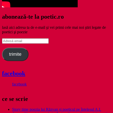
abonează-te la poetic.ro
lasă aici adresa ta de e-mail şi vei primi cele mai noi ştiri legate de
poetici şi poezie
Adresă
email
trimite
facebook
facebook
ce se scrie
Story time poezia lui Răzvan și poeticul pe înțelesul A.I.