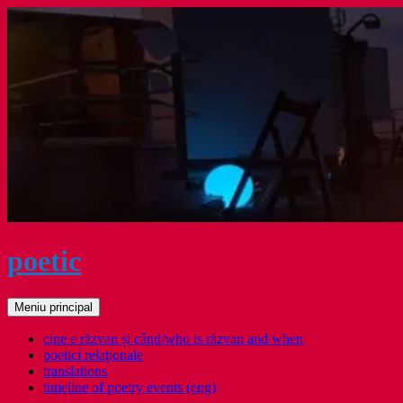
Sari
la
conținut
poetic
Caută
Meniu principal
cine e răzvan și când/who is răzvan and when
poetici relaţionale
translations
timeline of poetry events (eng)