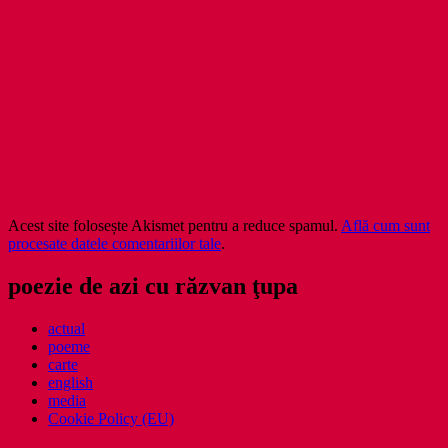
Acest site folosește Akismet pentru a reduce spamul.
Află cum sunt
procesate datele comentariilor tale
.
poezie de azi cu răzvan ţupa
actual
poeme
carte
english
media
Cookie Policy (EU)