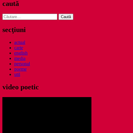
caută
Caută
după:
secţiuni
actual
carte
english
media
personal
poeme
util
video poetic