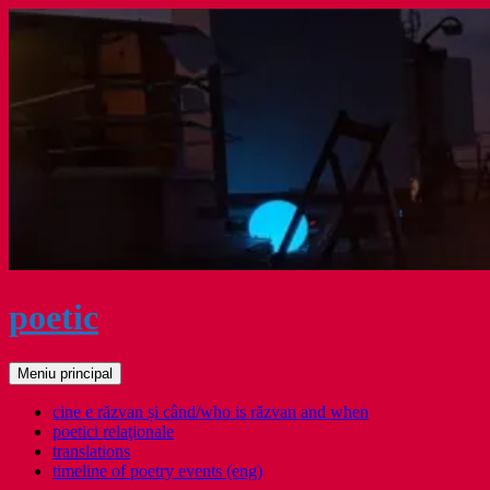
Sari
la
conținut
poetic
Caută
Meniu principal
cine e răzvan și când/who is răzvan and when
poetici relaţionale
translations
timeline of poetry events (eng)