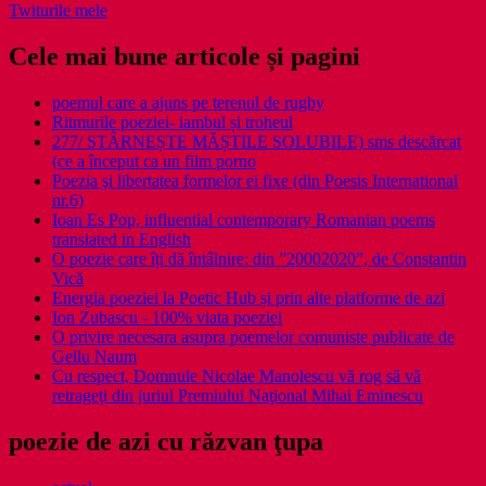
Twiturile mele
Cele mai bune articole și pagini
poemul care a ajuns pe terenul de rugby
Ritmurile poeziei- iambul și troheul
277/ STÂRNEȘTE MĂȘTILE SOLUBILE) sms descărcat
(ce a început ca un film porno
Poezia şi libertatea formelor ei fixe (din Poesis International
nr.6)
Ioan Es Pop, influential contemporary Romanian poems
translated in English
O poezie care îți dă întâlnire: din ”20002020”, de Constantin
Vică
Energia poeziei la Poetic Hub și prin alte platforme de azi
Ion Zubascu - 100% viata poeziei
O privire necesara asupra poemelor comuniste publicate de
Gellu Naum
Cu respect, Domnule Nicolae Manolescu vă rog să vă
retrageţi din juriul Premiului Naţional Mihai Eminescu
poezie de azi cu răzvan ţupa