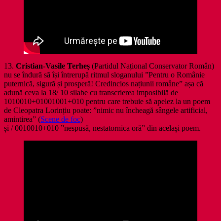
13.
Cristian-Vasile Terheș
(Partidul Național Conservator Român)
nu se îndură să își întrerupă ritmul sloganului ”Pentru o Românie
puternică, sigură și prosperă! Credincios națiunii române” așa că
adună ceva la 18/ 10 silabe cu transcrierea imposibilă de
1010010+01001001+010 pentru care trebuie să apelez la un poem
de Cleopatra Lorințiu poate: ”nimic nu încheagă sângele artificial,
amintirea” (
Scene de foc
)
și / 0010010+010 ”nespusă, nestatornica oră” din același poem.