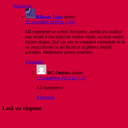
Răspunde
Răzvan Țupa
spune:
12 noiembrie 2024 la 11:06
Mă copleșește ce scrieți. Recunosc, merita și o analiză
mai atentă și din punct de vedere ritmic, nu doar metric,
fiecare slogan. Dar așa tare se complică exemplele de la
un punct încolo că am încercat să păstrez simplă
povestea. Mulțumesc pentru punctare.
Răspunde
DG Ontelus
spune:
12 noiembrie 2024 la 11:37
Vă mulțumesc!
Răspunde
Lasă un răspuns