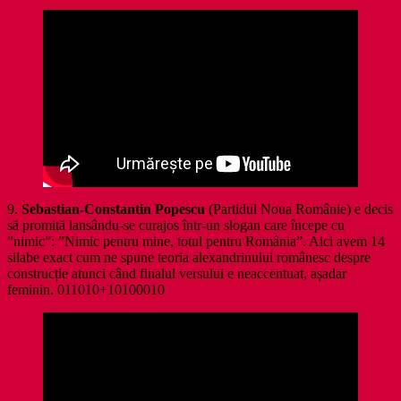
9.
Sebastian-Constantin Popescu
(Partidul Noua Românie) e decis
să promită lansându-se curajos într-un slogan care începe cu
”nimic”: ”Nimic pentru mine, totul pentru România”. Aici avem 14
silabe exact cum ne spune teoria alexandrinului românesc despre
construcție atunci când finalul versului e neaccentuat, așadar
feminin. 011010+10100010