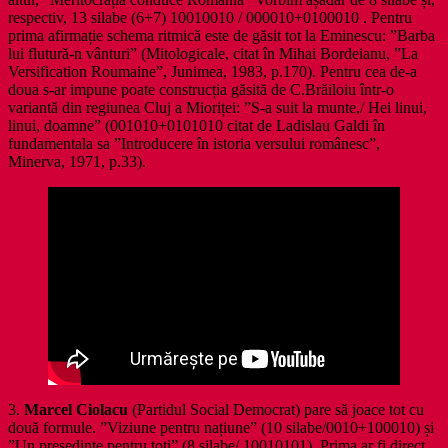
respectiv, 13 silabe (6+7) 10010010 / 000010+0100010 . Pentru
prima afirmație schema ritmică este de găsit tot la Eminescu: ”Barba
lui flutură-n vânturi” (Mitologicale, citat în Mihai Bordeianu, ”La
Versification Roumaine”, Junimea, 1983, p.170). Pentru cea de-a
doua s-ar impune poate construcția găsită de C.Brăiloiu într-o
variantă din regiunea Cluj a Mioriței: ”S-a suit la munte,/ Hei linui,
linui, doamne” (001010+0101010 citat de Ladislau Galdi în
fundamentala sa ”Introducere în istoria versului românesc”,
Minerva, 1971, p.33).
3.
Marcel Ciolacu
(Partidul Social Democrat) pare să joace tot cu
două formule. ”Viziune pentru națiune” (10 silabe/0010+100010) și
”Un președinte pentru toți” (8 silabe/ 10010101). Prima ar fi direct