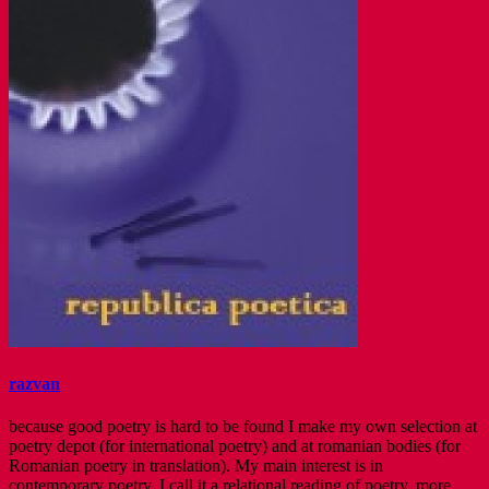
razvan
because good poetry is hard to be found I make my own selection at
poetry depot (for international poetry) and at romanian bodies (for
Romanian poetry in translation). My main interest is in
contemporary poetry. I call it a relational reading of poetry. more