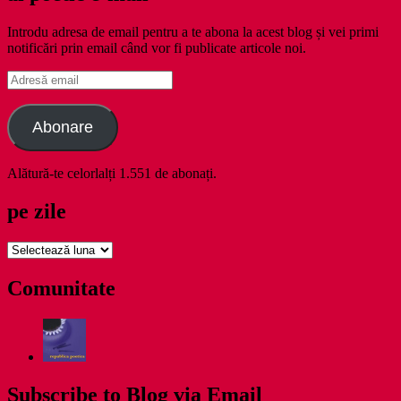
Introdu adresa de email pentru a te abona la acest blog și vei primi
notificări prin email când vor fi publicate articole noi.
Adresă
email
Abonare
Alătură-te celorlalți 1.551 de abonați.
pe zile
pe
zile
Comunitate
Subscribe to Blog via Email