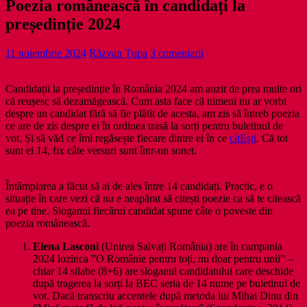
Poezia românească în candidați la
președinție 2024
11 noiembrie 2024
Răzvan Țupa
3 comentarii
Candidații la președinție în România 2024 am auzit de prea multe ori
că reușesc să dezamăgească. Cum asta face că nimeni nu ar vorbi
despre un candidat fără să fie plătit de acesta, am zis să întreb poezia
ce are de zis despre ei în ordinea trasă la sorți pentru buletinul de
vot. Și să văd ce îmi regăsește fiecare dintre ei în ce
citEști
. Că tot
sunt ei 14, fix câte versuri sunt într-un sonet.
Întâmplarea a făcut să ai de ales între 14 candidați. Practic, e o
situație în care vezi că nu e neapărat să citești poezie ca să te citească
ea pe tine. Sloganul fiecărui candidat spune câte o poveste din
poezia românească.
Elena Lasconi
(Unirea Salvați România) are în campania
2024 lozinca ”O Românie pentru toți, nu doar pentru unii” –
chiar 14 silabe (8+6) are sloganul candidatului care deschide
după tragerea la sorți la BEC seria de 14 nume pe buletinul de
vot. Dacă transcriu accentele după metoda lui Mihai Dinu din