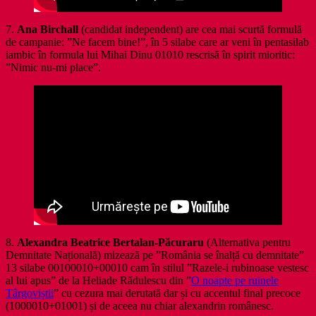
7.
Ana Birchall
(candidat independent) are cea mai scurtă formulă
de campanie: ”Ne facem bine!”, în 5 silabe care ar veni în pentasilab
iambic în formula lui Mihai Dinu 01010 rescrisă în spirit mioritic:
”Nimic nu-mi place”.
8.
Alexandra Beatrice Bertalan-Păcuraru
(Alternativa pentru
Demnitate Națională) mizează pe ”România se înalță cu demnitate”
13 silabe 00100010+00010 cam în stilul ”Razele-i rubinoase vestesc
al lui apus” de la Heliade Rădulescu din ”
O noapte pe ruinele
Târgoviștii
” cu cezura mai derutată dar și cu accentul final precoce
(1000010+01001) și de aceea nu chiar alexandrin românesc.