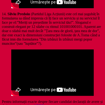
14.
Silviu Predoiu
(Partidul Liga Acțiunii) este cel mai șugubăț în
formularea sa dând impresia că îți face un serviciu și nu serviciul îl
face pe el:”Meriți un președinte în serviciul tău!”. Sloganul e
construit elegant pe 12 silabe cu ritmul 101001000101. Aparent are
doar o silabă mai mult decât ”Țara mea de glorii, țara mea de dor”,
dar este exact la dimensiuni construcției folosite de A.Toma când a
făcut imn din formularea ”Din izbânzi în izbânzi mergi popor
muncitor”(sau ”luptător”?).
Pentru informații exacte despre fiecare candidat declarații de avere și