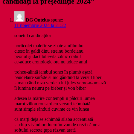
candidați la președinție 2024”
DG Ontelus
spune:
11 noiembrie 2024 la 21:22
sonetul candidaților
horticolei malefic se zbate amfibrahul
citesc în galdi dinu streinu bordeianu
peonul și dactilul evită zilnic crahul
ce-aduce cronologic ora nu aduce anul
troheu-alintă iambul sonet în plumb așază
baudelaire surâde silnic gândind la versul liber
taman când raza verde a lui jules verne-n-amiază
îi lumina neutru pe bieber și von biber
adesea la mărire contempli-n pâlcuri lumea
marot villon ronsard cu versuri te îmbată
sunt simple rânduri cuvinte ce vin lunea
că marți deja se schimbă silaba accentuată
la chip visând ori lucru în van de crezi că ne a
softului secrete țupa răzvan arată