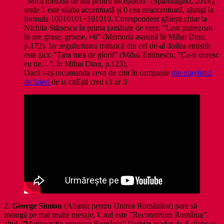
”Mică metodă de liră pentru începători” (Spandugino, 2014),
unde 1 este silaba accentuată și 0 cea neaccentuată, ajungi la
formula 10010101+101010. Corespondent găsești chiar la
Nichita Stănescu în prima jumătate de vers: ”Lent putrezeau
în ore grase, groase, vii” (Memoria asasină în Mihai Dinu,
p.172). Iar regularitatea trohaică din cel de-al doilea emistih
este aici: ”Țara mea de glorii” (Mihai Eminescu, ”Ce-ți doresc
eu ție…”, în Mihai Dinu, p.123).
Dacă i-aș recomanda ceva de citit în campanie
din playlistul
de lideri
de la citEști cred că ar fi
2.
George Simion
(Alianța pentru Unirea Românilor) pare să
meargă pe mai multe mesaje. Unul este ”Reconstruim România”,
altul, ”Meritocrația conduce România” Vorbim așadar de 8 silabe și,