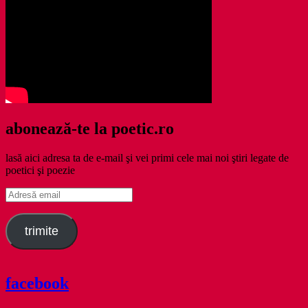
abonează-te la poetic.ro
lasă aici adresa ta de e-mail şi vei primi cele mai noi ştiri legate de
poetici şi poezie
Adresă
email
trimite
facebook