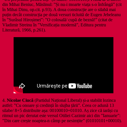
din Mihai Beniuc, Măslinul: ”Și nu-i moarte viața s-o înfrângă” (cit
în Mihai Dinu, op.cit. p.93). A doua construcție are o silabă mai
puțin decât construcția pe două versuri ticluită de Eugen Jebeleanu
în ”Surâsul Hiroșimei”: ”O colosală/ cupă de beznă!” (citat de
Vladimir Streinu în ”Versificația modernă”, Editura pentru
Literatură, 1966, p.261).
4.
Nicolae Ciucă
(Partidul Național Liberal) și-a stabilit lozinca
astfel: ”Cu onoare și credință în slujba țării”. Ceea ce adună 13
silabe/ 8+5 distribuite așa: 00100010+01010. Aș zice că iarăși cu
ritmul un pic derutat este versul Otiliei Cazimir aici din ”Ianuarie”:
”Din care crește noaptea-n câmp pe nesimțite” (01010101+00010).