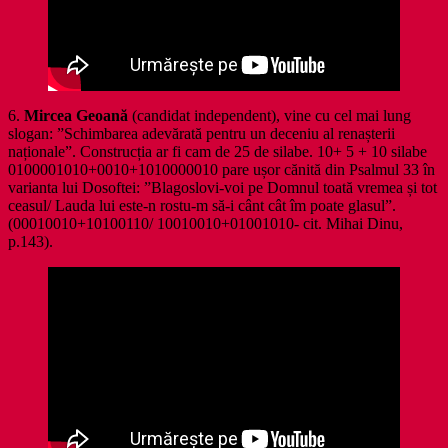
6.
Mircea Geoană
(candidat independent), vine cu cel mai lung
slogan: ”Schimbarea adevărată pentru un deceniu al renașterii
naționale”. Construcția ar fi cam de 25 de silabe. 10+ 5 + 10 silabe
0100001010+0010+1010000010 pare ușor cănită din Psalmul 33 în
varianta lui Dosoftei: ”Blagoslovi-voi pe Domnul toată vremea și tot
ceasul/ Lauda lui este-n rostu-m să-i cânt cât îm poate glasul”.
(00010010+10100110/ 10010010+01001010- cit. Mihai Dinu,
p.143).