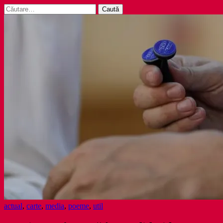
Caută
după:
actual
,
carte
,
media
,
poeme
,
util