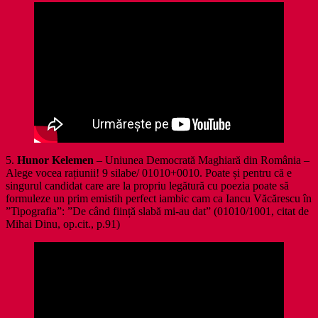
5.
Hunor Kelemen
– Uniunea Democrată Maghiară din România –
Alege vocea rațiunii! 9 silabe/ 01010+0010. Poate și pentru că e
singurul candidat care are la propriu legătură cu poezia poate să
formuleze un prim emistih perfect iambic cam ca Iancu Văcărescu în
”Tipografia”: ”De când ființă slabă mi-au dat” (01010/1001, citat de
Mihai Dinu, op.cit., p.91)