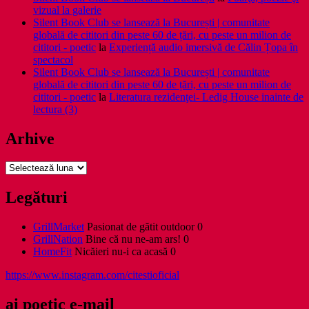
vizual la galerie
Silent Book Club se lansează la București | comunitate
globală de cititori din peste 60 de țări, cu peste un milion de
cititori - poetic
la
Experiență audio imersivă de Călin Țopa în
spectacol
Silent Book Club se lansează la București | comunitate
globală de cititori din peste 60 de țări, cu peste un milion de
cititori - poetic
la
Literatura rezidenţei- Ledig House inainte de
lectura (3)
Arhive
Arhive
Legături
GrillMarket
Pasionat de gătit outdoor 0
GrillNation
Bine că nu ne-am ars! 0
HomeFit
Nicăieri nu-i ca acasă 0
https://www.instagram.com/citestioficial
ai poetic e-mail