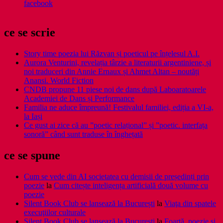
facebook
ce se scrie
Story time poezia lui Răzvan și poeticul pe înțelesul A.I.
Aurora Venturini, revelația târzie a literaturii argentiniene, și
noi traduceri din Annie Ernaux și Ahmet Altan – noutăți
Anansi. World Fiction
CNDB propune 11 piese noi de dans după Laboaratoarele
Academiei de Dans și Performance
Familia ne aduce împreună! Festivalul familiei, ediția a VI-a,
la Iași
Ce gust ai zice că au ”poetic relațional” și ”poetic. interfața
sonoră” când sunt traduse în înghețată
ce se spune
Cum se vede din AI societatea cu demisii de președinți prin
poezie
la
Cum citește inteligența artificială două volume cu
poezie
Silent Book Club se lansează la București
la
Viaţa din spatele
execuţiilor culturale
Silent Book Club se lansează la București
la
Foarţă, poezie şi