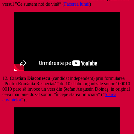
versul ”Ce suntem noi de vină” (
Facerea lumii
)
12.
Cristian Diaconescu
(candidat independent) prin formularea
”Pentru România Respectată” de 10 silabe organizate sonor 100010
0010 pare să invoce un vers din Ștefan Augustin Doinaș, în original
ceva mai bine dozat sonor: ”începe starea fiduciară” (”
Starea
cuvintelor
”) .