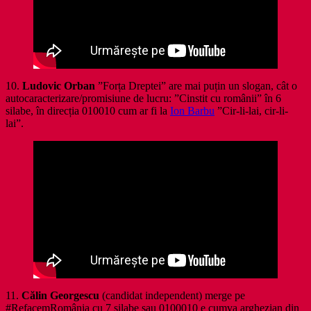
10.
Ludovic Orban
”Forța Dreptei” are mai puțin un slogan, cât o
autocaracterizare/promisiune de lucru: ”Cinstit cu românii” în 6
silabe, în direcția 010010 cum ar fi la
Ion Barbu
”Cir-li-lai, cir-li-
lai”.
11.
Călin Georgescu
(candidat independent) merge pe
#RefacemRomânia cu 7 silabe sau 0100010 e cumva arghezian din