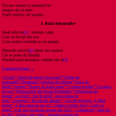
Fiecare suntem și mașinării bi-
ologice dar și inter-
Fețele estetice ale lumilor
I. Balul debutanților
ritual reînviat
[1]
, formule calde
Care ne învață din nou
Cum rostim cuvintele și cui aparțin
Minunile privirii
[2]
dintre doi oameni
Cât se poate de înrudiți
Planând unul deasupra, celălalt sub el
[3]
Poezie
Continuă lectura
→
din
“Cacao”
“când eşti obosit vrei acasă”
“Cârtiţa de
2012
mansardă”
“Dramadol”
“epistola din filipeni”
“Fiara de
și
hârtie”
“gringo”
“Începe să doară puţin“
“L’enfant terrible”
“Lovitura
tot
de cap”
“Manuscrisul din Insula Elefantina”
“Vântureasa de
atâtea
plastic”
„a-z.best”
„Aer în iarbă”
„aicea ploua de
sfârșituri
rupe”
„Asperger”
„Biciclistul sălbatic”
„Caii din Perugia”
„Călăul
ale
harnic”
„Când miercuri era joi”
„Cântece pentru Juşa”
„Carte cu
lumii
măști”
„Cele mai frumoase poeme din 2011”
„Colindeion”
„Daţi foc
ei
la cărţi”
„Dmitri: uite viața”
„Jurnalul morilor de