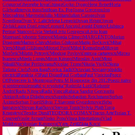
Grigurcu
Gheorghe Iova
Ghinga
Gojko Djogo
Herg Benet
Horia
Gârbea
Interviu transfinit
Ioan Es. Pop
Ioana Greceanu
Ion
Mircea
Irina Mavrodin
Iulia Militaru
Iulian Caragea
Ivan
Negrišorać
Ivan V. Lalić
Jelena Lengold
Jovan Hristić
Jovan
Zivlak
Laura Dan
Lemur
Leonard Ancuţa
Leonid Dimov
Liubinca
Perinaț Stancov
Livia Stefan
Liviu Georgescu
Liviu Ioan
Mureşan
Ljubomir Simović
Magda Cârneci
MARGENTO
Marian
Dragomir
Marius Chivu
Marius Ghilezan
Matija Bećković
Mihai
Vieru
Mihail Gălăţanu
Milorad Pavić
Miloš Komadina
Milovan
Marčetić
Milutin Petrović
Miodrag Pavlović
mircea cartarescu
Mircea
Ivanescu
Mirela Lungu
Miron Kiropol
Miroslav Antić
Moni
Stănilă
Nicolae Prelipceanu
Nicolae Tzone
Nikola Vujčić
Nona
Tatiana Ciofu
Nora Iuga
Novica Tadić
Octavian Soviany
păpădia
electrică
Paralela 45
Paul Daian
Paul Gorban
Paul Vinicius
Peace
Off
Petrecere la Montrogue
Petru M Has
poezie din 2012
Poezii naive
şi sentimentale
praful şi revoluţia”
Radmila Lazić
Radomir
Andrić
Radu Niţescu
Radu Vancu
Raluca Sandor Gorcea
rita
chirian
Rodica Drăghicescu
Sappho
Sebastian Reichmann
Şerban
Axinte
Şerban Foarţă
Silvia T.
Slavomir Gvozdenovici
Srba
Ignjatović
Stevan Raičković
Stevan Tontić
Sylvia Plath
Tanja
Kragujević
Teodor Dună
TEODORA COMAN
Tracus Arte
Traian T.
Coşovei
Vasile Avram
Vasko Popa
Vinea Internaţional
Vlad
Moldovan
Vojislav Karanović
Ygru Zetil
Zlata Kocić