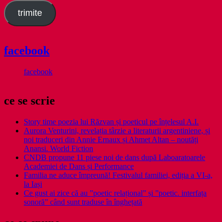
trimite
facebook
facebook
ce se scrie
Story time poezia lui Răzvan și poeticul pe înțelesul A.I.
Aurora Venturini, revelația târzie a literaturii argentiniene, și
noi traduceri din Annie Ernaux și Ahmet Altan – noutăți
Anansi. World Fiction
CNDB propune 11 piese noi de dans după Laboaratoarele
Academiei de Dans și Performance
Familia ne aduce împreună! Festivalul familiei, ediția a VI-a,
la Iași
Ce gust ai zice că au ”poetic relațional” și ”poetic. interfața
sonoră” când sunt traduse în înghețată