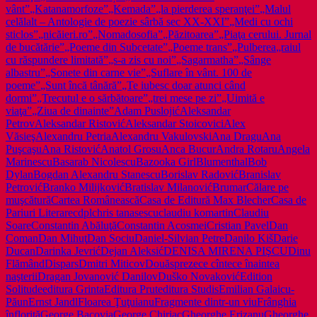
vânt”
„Katanamorfoze”
„Kemada”
„la pierderea speranţei”
„Malul
celălalt – Antologie de poezie sârbă sec XX-XXI”
„Medi cu ochi
sticlos”
„nicăieri.ro”
„Nomadosofia”
„Păzitoarea”
„Piaţa cerului. Jurnal
de bucătărie”
„Poeme din Subcetate”
„Poeme trans”
„Pulberea
„raiul
cu răspundere limitată”
„s-a zis cu noi”
„Sagarmatha”
„Sânge
albastru”
„Sonete din carne vie”
„Suflare în vânt. 100 de
poeme”
„Sunt încă tânără”
„Te iubesc doar atunci când
dormi”
„Trecutul e o sărbătoare”
„trei mese pe zi”
„Uimită e
viaţa”
„Ziua de dinainte”
Adam Puslojić
Aleksandar
Petrov
Aleksandar Ristović
Aleksandar Stoicovici
Alex
Văsieş
Alexandru Petria
Alexandru Vakulovski
Ana Dragu
Ana
Puşcaşu
Ana Ristović
Anatol Grosu
Anca Bucur
Andra Rotaru
Angela
Marinescu
Basarab Nicolescu
Bazooka Girl
Blumenthal
Bob
Dylan
Bogdan Alexandru Stanescu
Borislav Radović
Branislav
Petrović
Branko Milijković
Bratislav Milanović
Brumar
Călare pe
muşcătură
Cartea Românească
Casa de Editură Max Blecher
Casa de
Pariuri Literare
cdpl
chris tanasescu
claudiu komartin
Claudiu
Soare
Constantin Abăluţă
Constantin Acosmei
Cristian Pavel
Dan
Coman
Dan Mihuţ
Dan Sociu
Daniel-Silvian Petre
Danilo Kiš
Darie
Ducan
Darinka Jevrić
Dejan Aleksić
DENISA MIRENA PIŞCU
Dinu
Flămând
Dispars
Dmitri Miticov
Douăsprezece cîntece înaintea
naşterii
Dragan Jovanović Danilov
Duško Novaković
Edition
Solitude
editura Grinta
Editura Prut
editura Studis
Emilian Galaicu-
Păun
Ernst Jandl
Floarea Ţuţuianu
Fragmente dintr-un viu
Frânghia
înflorită
George Bacovia
George Chiriac
Gheorghe Erizanu
Gheorghe