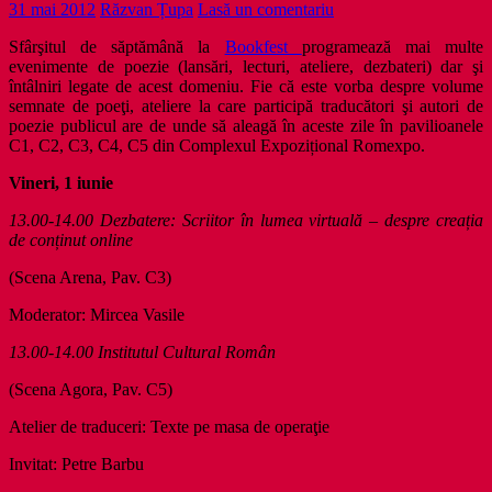
31 mai 2012
Răzvan Țupa
Lasă un comentariu
Sfârşitul de săptămână la
Bookfest
programează mai multe
evenimente de poezie (lansări, lecturi, ateliere, dezbateri) dar şi
întâlniri legate de acest domeniu. Fie că este vorba despre volume
semnate de poeţi, ateliere la care participă traducători şi autori de
poezie publicul are de unde să aleagă în aceste zile în pavilioanele
C1, C2, C3, C4, C5 din Complexul Expozițional Romexpo.
Vineri, 1 iunie
13.00-14.00 Dezbatere: Scriitor în lumea virtuală – despre creația
de conținut online
(Scena Arena, Pav. C3)
Moderator: Mircea Vasile
13.00-14.00 Institutul Cultural Român
(Scena Agora, Pav. C5)
Atelier de traduceri: Texte pe masa de operaţie
Invitat: Petre Barbu