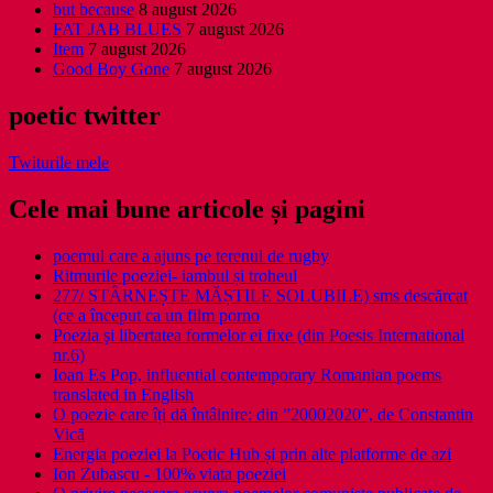
but because
8 august 2026
FAT JAB BLUES
7 august 2026
Item
7 august 2026
Good Boy Gone
7 august 2026
poetic twitter
Twiturile mele
Cele mai bune articole și pagini
poemul care a ajuns pe terenul de rugby
Ritmurile poeziei- iambul și troheul
277/ STÂRNEȘTE MĂȘTILE SOLUBILE) sms descărcat
(ce a început ca un film porno
Poezia şi libertatea formelor ei fixe (din Poesis International
nr.6)
Ioan Es Pop, influential contemporary Romanian poems
translated in English
O poezie care îți dă întâlnire: din ”20002020”, de Constantin
Vică
Energia poeziei la Poetic Hub și prin alte platforme de azi
Ion Zubascu - 100% viata poeziei