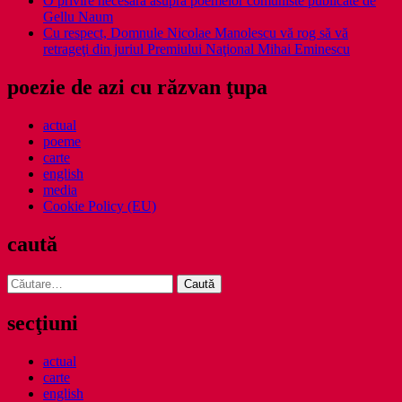
O privire necesara asupra poemelor comuniste publicate de
Gellu Naum
Cu respect, Domnule Nicolae Manolescu vă rog să vă
retrageţi din juriul Premiului Naţional Mihai Eminescu
poezie de azi cu răzvan ţupa
actual
poeme
carte
english
media
Cookie Policy (EU)
caută
Caută
după:
secţiuni
actual
carte
english