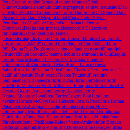
Perţa
Creatori români în spațiul cultural francez
Cristina
Climov
Cruciadele somnului
cum te pregătești să devii traducător
Dan
C. Mihăilescu
Dan Coman
Dan Croitoru
Dan Sociu
Dan Stanciu
Dana
Pîrvan-Jenaru
Daniel Moşoiu
Daniel Săuca
Daniel-Silvian
Petre
Daniela Albu
Dave Eggers
Delia Matache
Denisa
Comanescu
Deplasarea spre roşu
descoperiţi!: Călătorie cu
funicularul
Despre identitate. Temele
postmodernităţii
dezbatere
Diarmuid Johnson
Dimitrie Cantemir
din
dosarul unei „bătălii” cultural
Dinu Flămând
Dinu Olăraşu
Dinu
Pillat
Doina Ruşti
Douăsprezece cîntece înaintea naşterii
Dragoljub
Firulović
După Sodoma
E toamnă nebun de frumoasă la Cluj
Elegiile
răscumpărării
Elisabeta Lăsconi
Eliza Macadan
Emanuel
Ulubeanu
Emil Kindlein
Emil Manu
Emilia Ivancu
Ernesto
Sabato
Ernst Jandl
Evelina Bidea
Fanny Chartres
Feerie pentru altă
dată
Fiul îngerului
Flash poezie
Floarea Ţuţuianu
Florentina
Sâmihăian
Flori Bălănescu
Florin Bican
Florin Dumitrescu
florin
iaru
Florin Manolescu
Florin Mihăilescu
Frânghia înflorită
Gabriel H
Decuble
George Ardeleanu
George Bacovia
George
Neagoe
Gheorghe Iova
Grete Tartler
Grigore Pop
Harta lumii
nevăzute
Horace McCoy
Horia Bădescu
Horia Gârbea
Horia Roman
Patapievici
I.L.Caragiale şi caligrafia plăcerii
Ileana Moise-
Dimov
Imago Mundi
În mâinile tale
Institutul Cultural Român
Ioan
Crăciun
Ioan Pintea
Ioan Stanomir
Ioana Both
Ioana Nicolaie
Ioana
Pârvulescu
Ioana Trică
Ioana-Raluca Voicu-Arnăuțoiu
Ion Bogdan
Lefter
Ion Caramitru
Ion Vianu
Irina Dobrescu
Irina Georgescu
Irina