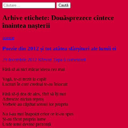
Caută
după:
Arhive etichete: Douăsprezece cîntece
înaintea naşterii
poeme
Poezie din 2012 și tot atâtea sfârșituri ale lumii ei
29 decembrie 2012
Răzvan Țupa
6 comentarii
Fără să ai nici măcar ideea cea mai
Vagă, te-ai trezit la capăt
Lucruri în care credeai te-au înlocuit
Fără să-ți dea de ales, fără să îți mai
Adreseze niciun reproș
Vorbele au căpătat sensul lor propriu
Nu l-au mai înapoiat celor ce le-au spus
Și-au făcut propria lume
Unde totul devine prezență