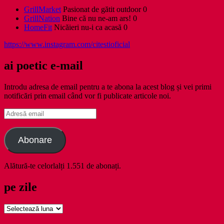
GrillMarket
Pasionat de gătit outdoor 0
GrillNation
Bine că nu ne-am ars! 0
HomeFit
Nicăieri nu-i ca acasă 0
https://www.instagram.com/citestioficial
ai poetic e-mail
Introdu adresa de email pentru a te abona la acest blog și vei primi
notificări prin email când vor fi publicate articole noi.
Adresă
email
Abonare
Alătură-te celorlalți 1.551 de abonați.
pe zile
pe
zile