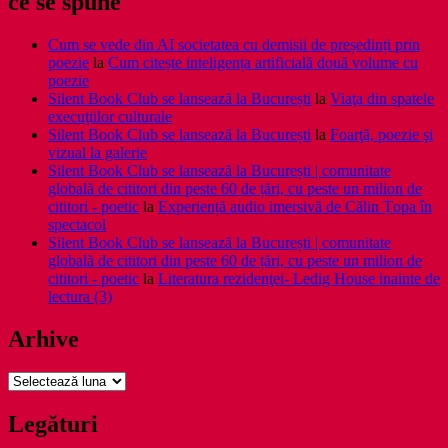
ce se spune
Cum se vede din AI societatea cu demisii de președinți prin
poezie
la
Cum citește inteligența artificială două volume cu
poezie
Silent Book Club se lansează la București
la
Viaţa din spatele
execuţiilor culturale
Silent Book Club se lansează la București
la
Foarţă, poezie şi
vizual la galerie
Silent Book Club se lansează la București | comunitate
globală de cititori din peste 60 de țări, cu peste un milion de
cititori - poetic
la
Experiență audio imersivă de Călin Țopa în
spectacol
Silent Book Club se lansează la București | comunitate
globală de cititori din peste 60 de țări, cu peste un milion de
cititori - poetic
la
Literatura rezidenţei- Ledig House inainte de
lectura (3)
Arhive
Arhive
Legături