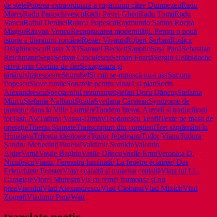
de stele
Puterea extraordinară a rugăciunii către Dumnezeu
Radu
Mareş
Radu Paraschivescu
Radu Pavel Gheo
Radu Toma
Radu
Vancu
Raftul Denisei
Raluca Popescu
Raymundo Santos Rocha
Magno
Răzvan Voncu
Recapitularea modernităţii. Pentru o nouă
istorie a literaturii române
Rester Vivants
Robert Şerban
Rodica
Drăghincescu
Rusia XXI
Samuel Beckett
Sappho
Saşa Pană
Sebastian
Reichmann
Sega
Şerban Cioculescu
Şerban Foarţă
Sergiu Celibidache
privit prin Cortina de fier
Sexagenara şi
tânărul
shakespeare
Shurubel
Şi caii se-mpuscă nu-i aşa
Simona
Popescu
Slove rurale
Sonatele pentru vioară și pian
Sorin
Alexandrescu
Spectacolul rezonanţei
Ştefan Doru Dăncuş
Stefania
Mincu
Ştefania Nalbant
Strada
Svetlana Cârstean
Syndrome de
panique dans la Ville Lumière
Tandem literar. Autorii și traducătorii
lor
Tash Aw
Tatiana Vassu-Dimov
Teodorescu Teofil
Texte pe masa de
operaţie
Tiberiu Stamate
Transcripturi din conștient
Trei săptămâni în
Himalaya
Trilogia ideologică
Tudor Jebeleanu
Tudor Vianu
Tudora
Şandru Mehedinţi
Tunelul
Valdimir Sorokin
Valentin
Ajder
Vamă
Vasile Baghiu
Vasile Dâncu
Vasile Ernu
Veronica D.
Niculescu
Vianu. Fereastra luminată/ La fenêtre éclairée/ Das
Erleuchtete Fenster
Viaţa cealaltă şi moartea cealaltă
Viaţa lui I.L.
Caragiale
Viorel Mureşan
Vis cu femei frumoase şi nu
prea
Viscolul
Vlad Alexandrescu
Vlad Ciobanu
Vlad Mixich
Vlad
Zografi
Vladimir Pană
Watt