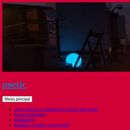
Sari
la
conținut
poetic
Caută
Meniu principal
cine e răzvan și când/who is răzvan and when
poetici relaţionale
translations
timeline of poetry events (eng)