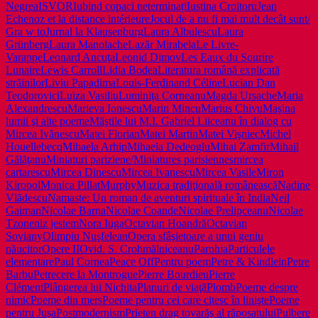
Negrea
ISVOR
Iubind copaci neterminați
Iustina Croitoru
Jean
Echenoz et la distance intérieure
Jocul de a nu fi mai mult decât sunt/
Gra w to
Jurnal la Klausenburg
Laura Albulescu
Laura
Grünberg
Laura Manolache
Lazăr Mirabela
Le Livre-
Varappe
Leonard Ancuţa
Leonid Dimov
Les Eaux du Sourire
Lunaire
Lewis Carroll
Lidia Bodea
Literatura română explicată
străinilor
Liviu Papadima
Louis-Ferdinand Céline
Lucian Dan
Teodorovici
Luiza Vasiliu
Luminiţa Corneanu
Magda Ursache
Maria
Alexandrescu
Marieva Ionescu
Marin Mincu
Marius Chivu
Maşina
lumii şi alte poeme
Măştile lui M.I. Gabriel Liiceanu în dialog cu
Mircea Ivănescu
Matei Florian
Matei Martin
Matei Vişniec
Michel
Houellebecq
Mihaela Arhip
Mihaela Dedeoglu
Mihai Zamfir
Mihail
Gălăţanu
Miniaturi pariziene/Miniatures parisiennes
mircea
cartarescu
Mircea Dinescu
Mircea Ivanescu
Mircea Vasile
Miron
Kiropol
Monica Pillat
Murphy
Muzica tradiţională românească
Nadine
Vlădescu
Namaste: Un roman de aventuri spirituale în India
Neil
Gaiman
Nicolae Barna
Nicolae Coande
Nicolae Prelipceanu
Nicolae
Tzone
niz jestem
Nora Iuga
Octavian Hoandră
Octavian
Soviany
Olimpiu Nuşfelean
Opera sfâşietoare a unui geniu
năucitor
Opere II
Ovid. S. Crohmălniceanu
Parohia
Particulele
elementare
Paul Cornea
Peace Off
Pentru poem
Petre & Kindlein
Petre
Barbu
Petrecere la Montrogue
Pierre Bourdieu
Pierre
Clément
Plângerea lui Nichita
Planuri de viaţă
Plomb
Poeme despre
nimic
Poeme din mers
Poeme pentru cei care citesc în linişte
Poeme
pentru Juşa
Postmodernism
Prieten drag tovarăş al răposatului
Pulbere