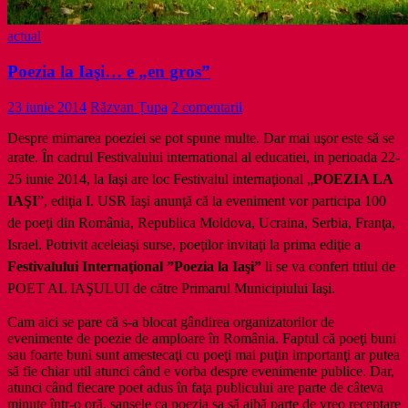
actual
Poezia la Iaşi… e „en gros”
23 iunie 2014
Răzvan Țupa
2 comentarii
Despre mimarea poeziei se pot spune multe. Dar mai uşor este să se
arate. În cadrul Festivalului international al educatiei, i
n perioada 22-
25 iunie 2014, la Iaşi are loc Festivalul internaţional „
POEZIA LA
IAŞI
”, ediţia I. USR Iaşi anunţă că la eveniment vor participa 100
de poeţi din România, Republica Moldova, Ucraina, Serbia, Franţa,
Israel. Potrivit aceleiaşi surse, poeţilor invitaţi la prima ediţie a
Festivalului Internaţional ”Poezia la Iaşi”
li se va conferi titlul de
POET AL IAŞULUI de către Primarul Municipiului Iaşi.
Cam aici se pare că s-a blocat gândirea organizatorilor de
evenimente de poezie de amploare în România. Faptul că poeţi buni
sau foarte buni sunt amestecaţi cu poeţi mai puţin importanţi ar putea
să fie chiar util atunci când e vorba despre evenimente publice. Dar,
atunci când fiecare poet adus în faţa publicului are parte de câteva
minute într-o oră, şansele ca poezia sa să aibă parte de vreo receptare