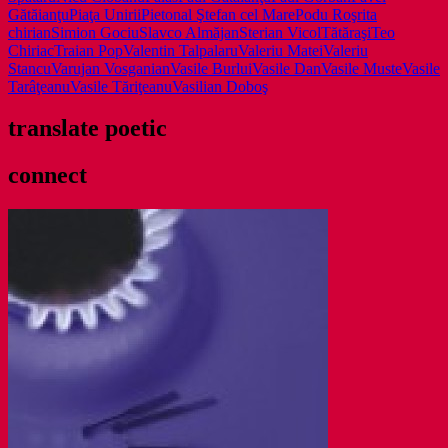
Gătăianţu
Piaţa Unirii
Pietonal Ştefan cel Mare
Podu Roş
rita
chirian
Simion Gociu
Slavco Almăjan
Sterian Vicol
Tătăraşi
Teo
Chiriac
Traian Pop
Valentin Talpalaru
Valeriu Matei
Valeriu
Stancu
Varujan Vosganian
Vasile Burlui
Vasile Dan
Vasile Muste
Vasile
Tarâţeanu
Vasile Tăriţeanu
Vasilian Doboş
translate poetic
connect