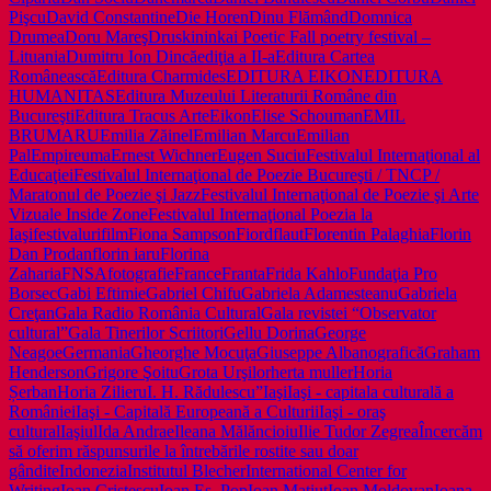
Pişcu
David Constantine
Die Horen
Dinu Flămând
Domnica
Drumea
Doru Mareş
Druskininkai Poetic Fall poetry festival –
Lituania
Dumitru Ion Dincă
ediţia a II-a
Editura Cartea
Românească
Editura Charmides
EDITURA EIKON
EDITURA
HUMANITAS
Editura Muzeului Literaturii Române din
Bucureşti
Editura Tracus Arte
Eikon
Elise Schouman
EMIL
BRUMARU
Emilia Zăinel
Emilian Marcu
Emilian
Pal
Empireuma
Ernest Wichner
Eugen Suciu
Festivalul Internaţional al
Educaţiei
Festivalul Internaţional de Poezie Bucureşti / TNCP /
Maratonul de Poezie şi Jazz
Festivalul Internaţional de Poezie şi Arte
Vizuale Inside Zone
Festivalul Internaţional Poezia la
Iaşi
festivaluri
film
Fiona Sampson
Fiord
flaut
Florentin Palaghia
Florin
Dan Prodan
florin iaru
Florina
Zaharia
FNSA
fotografie
France
Franta
Frida Kahlo
Fundaţia Pro
Borsec
Gabi Eftimie
Gabriel Chifu
Gabriela Adamesteanu
Gabriela
Creţan
Gala Radio România Cultural
Gala revistei “Observator
cultural”
Gala Tinerilor Scriitori
Gellu Dorina
George
Neagoe
Germania
Gheorghe Mocuţa
Giuseppe Albano
grafică
Graham
Henderson
Grigore Şoitu
Grota Urşilor
herta muller
Horia
Șerban
Horia Zilieru
I. H. Rădulescu”
Iaşi
Iaşi - capitala culturală a
României
Iaşi - Capitală Europeană a Culturii
Iaşi - oraş
cultural
Iaşiul
Ida Andrae
Ileana Mălăncioiu
Ilie Tudor Zegrea
Încercăm
să oferim răspunsurile la întrebările rostite sau doar
gândite
Indonezia
Institutul Blecher
International Center for
Writing
Ioan Cristescu
Ioan Es. Pop
Ioan Matiuţ
Ioan Moldovan
Ioana