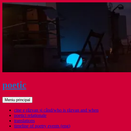
Sari
la
conținut
poetic
Caută
Meniu principal
cine e răzvan și când/who is răzvan and when
poetici relaţionale
translations
timeline of poetry events (eng)