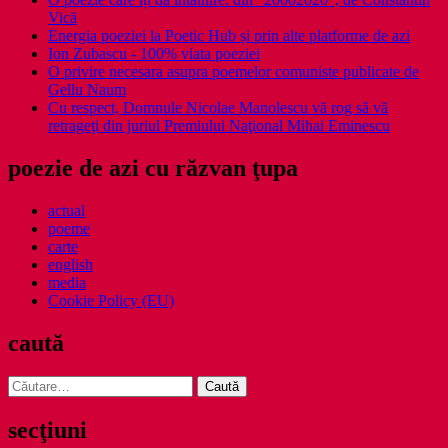
Vică
Energia poeziei la Poetic Hub și prin alte platforme de azi
Ion Zubascu - 100% viata poeziei
O privire necesara asupra poemelor comuniste publicate de
Gellu Naum
Cu respect, Domnule Nicolae Manolescu vă rog să vă
retrageţi din juriul Premiului Naţional Mihai Eminescu
poezie de azi cu răzvan ţupa
actual
poeme
carte
english
media
Cookie Policy (EU)
caută
Caută
după:
secţiuni