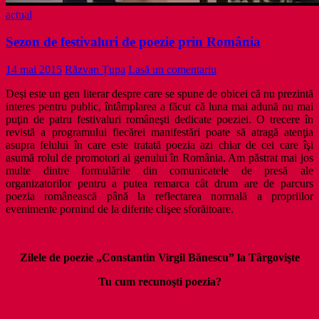
actual
Sezon de festivaluri de poezie prin România
14 mai 2015
Răzvan Țupa
Lasă un comentariu
Deşi este un gen literar despre care se spune de obicei că nu prezintă
interes pentru public, întâmplarea a făcut că luna mai adună nu mai
puţin de patru festivaluri româneşti dedicate poeziei. O trecere în
revistă a programului fiecărei manifestări poate să atragă atenţia
asupra felului în care este tratată poezia azi chiar de cei care îşi
asumă rolul de promotori ai genului în România. Am păstrat mai jos
multe dintre formulările din comunicatele de presă ale
organizatorilor pentru a putea remarca cât drum are de parcurs
poezia românească până la reflectarea normală a propriilor
evenimente pornind de la diferite clişee sforăitoare.
Zilele de poezie „Constantin Virgil Bănescu” la Târgovişte
Tu cum recunoşti poezia?