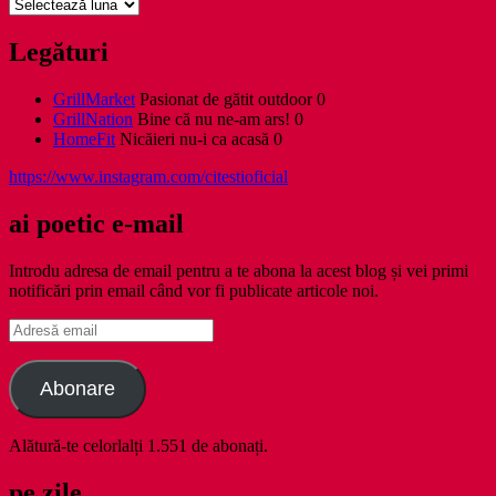
Arhive
Legături
GrillMarket
Pasionat de gătit outdoor 0
GrillNation
Bine că nu ne-am ars! 0
HomeFit
Nicăieri nu-i ca acasă 0
https://www.instagram.com/citestioficial
ai poetic e-mail
Introdu adresa de email pentru a te abona la acest blog și vei primi
notificări prin email când vor fi publicate articole noi.
Adresă
email
Abonare
Alătură-te celorlalți 1.551 de abonați.
pe zile