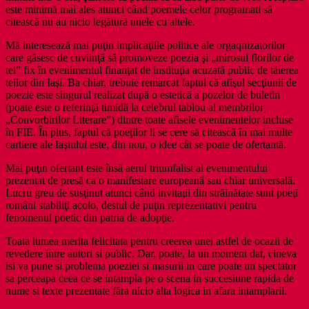
este minimă mai ales atunci când poemele celor programati să
citească nu au nicio legătură unele cu altele.
Mă interesează mai puţin implicaţiile politice ale orgaqnizatorilor
care găsesc de cuviinţă să promoveze poezia şi „mirosul florilor de
tei” fix în evenimentul finanţat de instituţia acuzată public de tăierea
teilor din Iaşi. Ba chiar, trebuie remarcat faptul că afişul secţiunii de
poezie este singurul realizat după o estetică a pozelor de buletin
(poate este o referinţă timidă la celebrul tablou al membrilor
„Convorbirilor Literare”) dintre toate afisele evenimentelor incluse
în FIE. În plus, faptul că poeţilor li se cere să citească în mai multe
cartiere ale Iaşiului este, din nou, o idee cât se poate de ofertantă.
Mai puţin ofertant este însă aerul triumfalist al evenimentului
prezentat de presă ca o manifestare europeană sau chiar universală.
Lucru greu de susţinut atunci când invitaţii din străinătate sunt poeţi
români stabiliţi acolo, destul de puţin reprezentativi pentru
fenomenul poetic din patria de adopţie.
Toata lumea merita felicitata pentru creerea unei astfel de ocazii de
revedere intre autori si public. Dar, poate, la un moment dat, cineva
isi va pune si problema poeziei si masurii in care poate un spectator
sa perceapa ceea ce se intampla pe o scena in succesiune rapida de
nume si texte prezentate făra nicio alta logica in afara intamplarii.