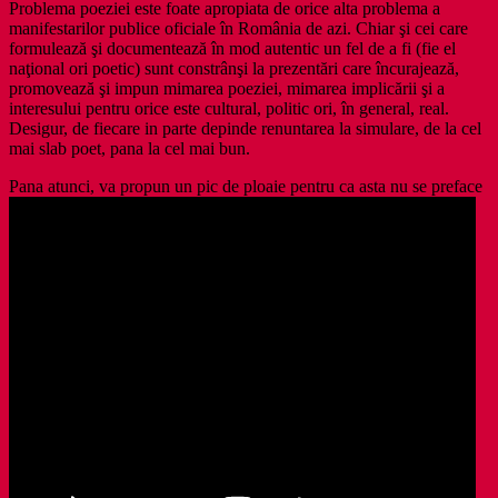
Problema poeziei este foate apropiata de orice alta problema a
manifestarilor publice oficiale în România de azi. Chiar şi cei care
formulează şi documentează în mod autentic un fel de a fi (fie el
naţional ori poetic) sunt constrânşi la prezentări care încurajează,
promovează şi impun mimarea poeziei, mimarea implicării şi a
interesului pentru orice este cultural, politic ori, în general, real.
Desigur, de fiecare in parte depinde renuntarea la simulare, de la cel
mai slab poet, pana la cel mai bun.
Pana atunci, va propun un pic de ploaie pentru ca asta nu se preface