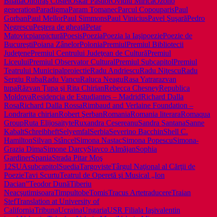
Bhatia
Onofraş Costel
Oskar Pastior
Ovidiu Mirică
Ozono
generation
Paradigma
Param Tomanec
Parcul Copou
paris
Paul
Gorban
Paul Mellor
Paul Simmons
Paul Vinicius
Pavel Şuşară
Pedro
Negrescu
Peştera de gheaţă
Petar
Matovic
pian
pictură
Poesis
Poezia
Poezia la Iaşi
poezie
Poezie de
Bucureşti
Poiana Zânelor
Polonia
Premiul
Premiul Bibliotecii
Judeţene
Premiul Centrului Judeţean de Cultură
Premiul
Liceului
Premiul Observator Cultural
Premiul Subcapitol
Premiul
Teatrului Municipal
proiectie
Radu Andriescu
Radu Niţescu
Radu
Sergiu Ruba
Radu Vancu
Raluca Neagu
Rasa Yatra
razvan
tupa
Răzvan Ţupa şi Rita Chirian
Rebecca Chesney
Republica
Moldova
Residencia de Estudiantes – Madrid
Richard Dalla
Rosa
Richard Dalla Rossa
Rimbaud and Verlaine Foundation –
Londra
rita chirian
Robert Şerban
Romania
Romania literara
Romaqua
Group
Ruta Elijosaityte
Ruxandra Cesereanu
Sandra Santana
Sanne
Kabalt
Schreibheft
Selyemfal
Serbia
Severino Bacchin
Shell C.
Hamilton
Silvan Stâncel
Simona Nastac
Simona Popescu
Simona-
Grazia Dima
Simone Darcy
Slavco Almăjan
Sophia
Gardiner
Spania
Strada Pitar Moş
12
SUA
subcapitol
Suedia
Targoviste
Târgul Naţional al Cărţii de
Poezie
Tavi Scurtu
Teatrul de Operetă şi Musical „Ion
Dacian”
Teodor Dună
Tiberiu
Neacşu
timisoara
Timpul
tobe
Tomis
Tracus Arte
traducere
Traian
Ştef
Translation at University of
California
Tribuna
Ucraina
Ungaria
USR Filiala Iaşi
valentin