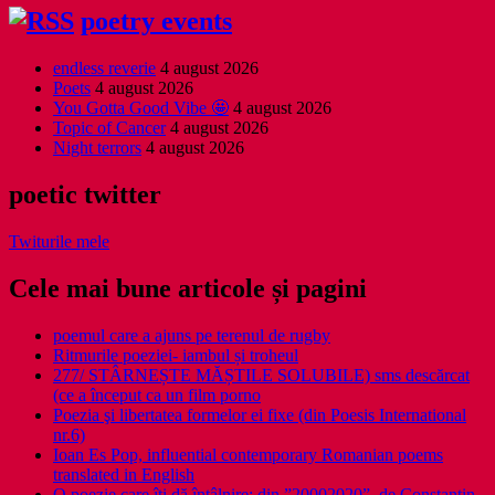
poetry events
endless reverie
4 august 2026
Poets
4 august 2026
You Gotta Good Vibe 🤩
4 august 2026
Topic of Cancer
4 august 2026
Night terrors
4 august 2026
poetic twitter
Twiturile mele
Cele mai bune articole și pagini
poemul care a ajuns pe terenul de rugby
Ritmurile poeziei- iambul și troheul
277/ STÂRNEȘTE MĂȘTILE SOLUBILE) sms descărcat
(ce a început ca un film porno
Poezia şi libertatea formelor ei fixe (din Poesis International
nr.6)
Ioan Es Pop, influential contemporary Romanian poems
translated in English
O poezie care îți dă întâlnire: din ”20002020”, de Constantin