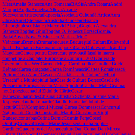
Meer
Amelia Stănescu
Ana Toma
anaBASis
Andra Rotaru
André
Marquet
Anglia
Annelisa Alleva
Arcadie
Suceveanu
Artistocratik.poesia
Asociaţia Culturală Artfest
Aura
Christi
Aurel Ştefanachi
Australia
Baudelaire
Bianca
Gheorghiulescu
Bianca Marcovici
Bistriţa
Bogdan Alexandru
Stanescu
Bogdan Ghiu
Bogdan O. Popescu
Borsec
Bosnia.
Partaj
Bossa Nova & Blues cu Marius “Mur”
Vrânceanu
Bremen
Brumar
bucuresti
Bucureştiul Cultural
Bulevardul
Ion C. Brătianu 2
Buzunarul cu poezii
Caius Dobrescu
Călcâiul lui
Magellan
Cântec pentru Estera
care provoacă Iaşul în marea
competiţie a Capitalei Europene a Culturii - 2021
Cariera de
Tavertin
Carlos Wert
Carmen Muşat
Carolina Ilica
Caroline Boidé
Brénaud
Cartea dragostei
Cartea Românească
Cartea Românească-
Polirom
Casa Aramă
Casa cu Absidă
Casa de Cultură „Mihai
Ursachi” a Municipiului Iaşi
Casa de Cultură Borsec
Casele de
Poezie din Europa
Cassian Maria Spiridon
Cătălina Matei
Cea mai
nouă poezie
cenaclul Zidul de Hârtie
Cezar
Ivanescu
Charmides
Chisinau
Christian Schenk
Christine Maria
Jespersen
claudiu komartin
Claudiu Komatin
Clubul de
lectură
CLUJ
Complexul Muzeal Curtea Domnească
Concursul
Naţional de Creaţie
Constantin Marafet
Constantin Virgil
Banescu
contrabas
Corina Bernic
Cosmin Perţa
Costel
Onofraş
Craiova
Cristina Marie Jespersen
Croaţia Sophie
Gardiner
Cuadernos del Ateneo
cultura
Dan Coman
Dan Mircea
Cipariu
Dan Sociu
Danemarca
Daniel Bănulescu
Daniel Corbu
Daniel