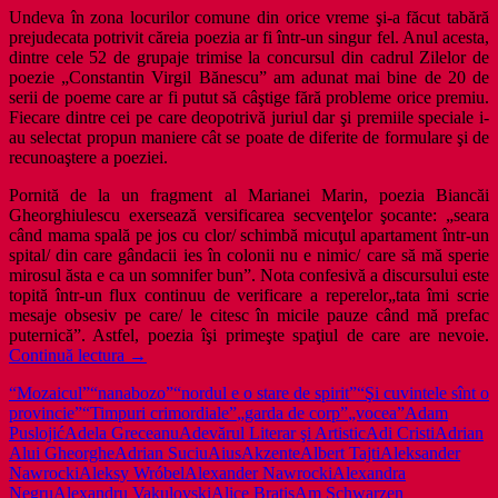
Undeva în zona locurilor comune din orice vreme şi-a făcut tabără
prejudecata potrivit căreia poezia ar fi într-un singur fel. Anul acesta,
dintre cele 52 de grupaje trimise la concursul din cadrul Zilelor de
poezie „Constantin Virgil Bănescu” am adunat mai bine de 20 de
serii de poeme care ar fi putut să câştige fără probleme orice premiu.
Fiecare dintre cei pe care deopotrivă juriul dar şi premiile speciale i-
au selectat propun maniere cât se poate de diferite de formulare şi de
recunoaştere a poeziei.
Pornită de la un fragment al Marianei Marin, poezia Biancăi
Gheorghiulescu exersează versificarea secvenţelor şocante: „seara
când mama spală pe jos cu clor/ schimbă micuţul apartament într-un
spital/ din care gândacii ies în colonii nu e nimic/ care să mă sperie
mirosul ăsta e ca un somnifer bun”. Nota confesivă a discursului este
topită într-un flux continuu de verificare a reperelor„tata îmi scrie
mesaje obsesiv pe care/ le citesc în micile pauze când mă prefac
puternică”. Astfel, poezia îşi primeşte spaţiul de care are nevoie.
Sezon
Continuă lectura
→
de
“Mozaicul”
“nanabozo”
“nordul e o stare de spirit”
“Şi cuvintele sînt o
festivaluri
provincie”
“Timpuri crimordiale”
„garda de corp”
„vocea”
Adam
de
Puslojić
Adela Greceanu
Adevărul Literar şi Artistic
Adi Cristi
Adrian
poezie
Alui Gheorghe
Adrian Suciu
Aius
Akzente
Albert Tajti
Aleksander
prin
Nawrocki
Aleksy Wróbel
Alexander Nawrocki
Alexandra
România
Negru
Alexandru Vakulovski
Alice Bratiş
Am Schwarzen