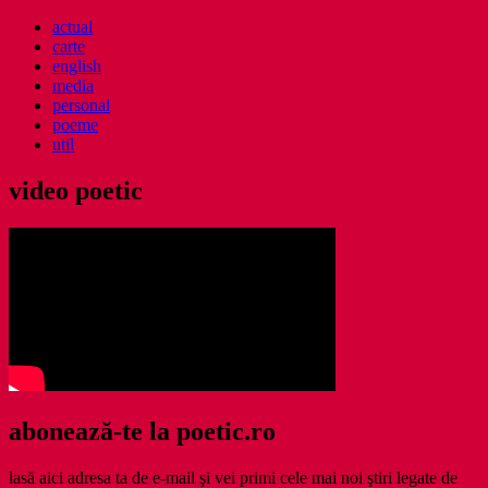
actual
carte
english
media
personal
poeme
util
video poetic
abonează-te la poetic.ro
lasă aici adresa ta de e-mail şi vei primi cele mai noi ştiri legate de