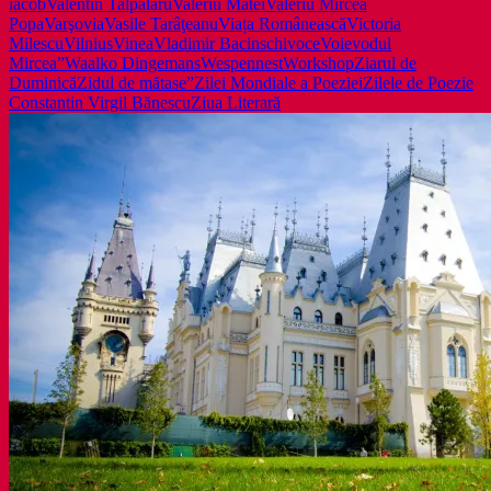
iacob
Valentin Talpalaru
Valeriu Matei
Valeriu Mircea
Popa
Varşovia
Vasile Tarâţeanu
Viața Românească
Victoria
Milescu
Vilnius
Vinea
Vladimir Bacinschi
voce
Voievodul
Mircea”
Waalko Dingemans
Wespennest
Workshop
Ziarul de
Duminică
Zidul de mătase”
Zilei Mondiale a Poeziei
Zilele de Poezie
Constantin Virgil Bănescu
Ziua Literară