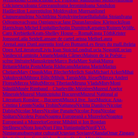
Crăciunescu
Ioana Greceanu
Ioana Ieronim
Ioana Sandu
Ion
Hadârcă
Ion Laurenţiu
Ion Moldova
Ion Muresan
Ionel
Ciupureanu
Irina Nichit
Irina Nuţu
Irvine
Israel
Italia
Iulia Stoian
Ivana
Odjognovac
Ivana Ognjanovac
Jane Duran
Jaroslaw Klejnocki
Jean
Harris
Jean-Michel Espitallier
Justin Dumitru
Karpaten/Ruinen/Wölfe.
Caro Krebietke
Keats-Shelley House – Roma
Kinga Tóth
Krister
Jonsson
Laila Seidel
Lansare de carte
Larissa Mellor
Laura
Arena
Laura Dan
Laurentiu Ion
Leo Butnaru
Les fleurs du mal
Librăria
Open Art
Literatorul
Liviu Ioan Stoiciu
Londra
Lucia Negoiţă
Lucian
Vasilescu
Luminiţa Amarie
Magda Cârneci
Maison de la Poésie –
scène littéraire
Manuskripte
Marco Bela
Mare Suljak
Marea
Britanie
Maria Postu
Maria Răducanu
Mariana Marin
Marius
Chelaru
Mary Opasik
Max Blecher
Merlich Saia
Michael Acker
Mihai
Vakulovski
Mihnea Bâlici
Mihók Tamás
Mik József
Mircea Andrei
Florea
Mircea Măluţ
Mircea Tiberian
Miruna Vlada
Misty
Moni
Stănilă
Musée Rimbaud – Charleville-Mézières
Muzeul Apelor
Minerale
Muzeul Municipiului Bucureşti
Muzeul Naţional al
Literaturii Române – Bucureşti
Muzică live. Jazz
Muzica: Ana-
Cristina Leonte
Nadia Trohin
Naţiunea
Nichita Danilov
Nicolae
Dabija
Nicolae Mareş
Nicolae Panaite
Nicolae Popa
Nicolae
Spătaru
Nicoleta Popa
Noaptea Europeană a Muzeelor
Noaptea
Europeană a MuzeelorGeorge Mihăiţă şi Ion Bogdan
Ştefănescu
Nora Iuga
Nuri Fitra Yuniastudie
NuriFY
O.
Nimigean
observator cultural
Octavian Soviany
Olanda
Omar Zingaro