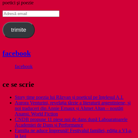
poetici şi poezie
Adresă
email
trimite
facebook
facebook
ce se scrie
Story time poezia lui Răzvan și poeticul pe înțelesul A.I.
Aurora Venturini, revelația târzie a literaturii argentiniene, și
noi traduceri din Annie Ernaux și Ahmet Altan – noutăți
Anansi. World Fiction
CNDB propune 11 piese noi de dans după Laboaratoarele
Academiei de Dans și Performance
Familia ne aduce împreună! Festivalul familiei, ediția a VI-a,
la Iași