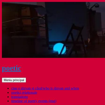
Sari
la
conținut
poetic
Caută
Meniu principal
cine e răzvan și când/who is răzvan and when
poetici relaţionale
translations
timeline of poetry events (eng)