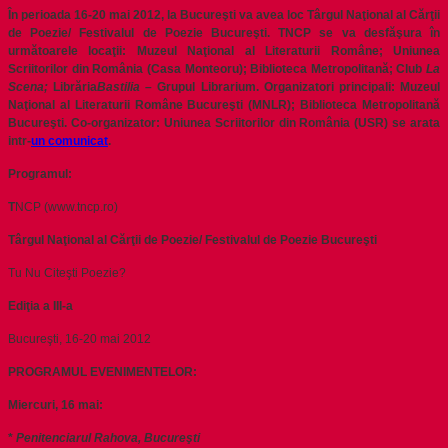
În perioada 16-20 mai 2012, la Bucureşti va avea loc Târgul Naţional al Cărţii
de Poezie/ Festivalul de Poezie Bucureşti. TNCP se va desfăşura în
următoarele locaţii: Muzeul Naţional al Literaturii Române; Uniunea
Scriitorilor din România (Casa Monteoru); Biblioteca Metropolitană; Club
La
Scena;
Librăria
Bastilia
–
Grupul Librarium. Organizatori principali: Muzeul
Naţional al Literaturii Române Bucureşti (MNLR); Biblioteca Metropolitană
Bucureşti. Co-organizator: Uniunea Scriitorilor din România (USR) se arata
intr-
un comunicat
.
Programul:
T
NCP (www.tncp.ro)
Târgul Naţional al Cărţii de Poezie/ Festivalul de Poezie Bucureşti
Tu Nu Citeşti Poezie?
Ediţia a III-a
Bucureşti, 16-20 mai 2012
PROGRAMUL EVENIMENTELOR:
Miercuri, 16 mai:
*
Penitenciarul Rahova, Bucureşti