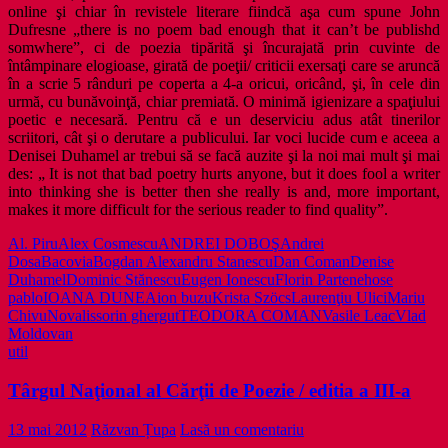
online şi chiar în revistele literare fiindcă aşa cum spune John
Dufresne „there is no poem bad enough that it can’t be publishd
somwhere”, ci de poezia tipărită şi încurajată prin cuvinte de
întâmpinare elogioase, girată de poeţii/ criticii exersaţi care se aruncă
în a scrie 5 rânduri pe coperta a 4-a oricui, oricând, şi, în cele din
urmă, cu bunăvoinţă, chiar premiată. O minimă igienizare a spaţiului
poetic e necesară. Pentru că e un deserviciu adus atât tinerilor
scriitori, cât şi o derutare a publicului. Iar voci lucide cum e aceea a
Denisei Duhamel ar trebui să se facă auzite şi la noi mai mult şi mai
des: „ It is not that bad poetry hurts anyone, but it does fool a writer
into thinking she is better then she really is and, more important,
makes it more difficult for the serious reader to find quality”.
Al. Piru
Alex Cosmescu
ANDREI DOBOŞ
Andrei
Dosa
Bacovia
Bogdan Alexandru Stanescu
Dan Coman
Denise
Duhamel
Dominic Stănescu
Eugen Ionescu
Florin Partene
hose
pablo
IOANA DUNEA
ion buzu
Krista Szöcs
Laurenţiu Ulici
Mariu
Chivu
Novalis
sorin ghergut
TEODORA COMAN
Vasile Leac
Vlad
Moldovan
util
Târgul Naţional al Cărţii de Poezie / editia a III-a
13 mai 2012
Răzvan Țupa
Lasă un comentariu