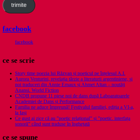
trimite
facebook
facebook
ce se scrie
Story time poezia lui Răzvan și poeticul pe înțelesul A.I.
Aurora Venturini, revelația târzie a literaturii argentiniene, și
noi traduceri din Annie Ernaux și Ahmet Altan – noutăți
Anansi. World Fiction
CNDB propune 11 piese noi de dans după Laboaratoarele
Academiei de Dans și Performance
Familia ne aduce împreună! Festivalul familiei, ediția a VI-a,
la Iași
Ce gust ai zice că au ”poetic relațional” și ”poetic. interfața
sonoră” când sunt traduse în înghețată
ce se spune