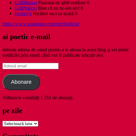
GrillMarket
Pasionat de gătit outdoor 0
GrillNation
Bine că nu ne-am ars! 0
HomeFit
Nicăieri nu-i ca acasă 0
https://www.instagram.com/citestioficial
ai poetic e-mail
Introdu adresa de email pentru a te abona la acest blog și vei primi
notificări prin email când vor fi publicate articole noi.
Adresă
email
Abonare
Alătură-te celorlalți 1.551 de abonați.
pe zile
pe
zile