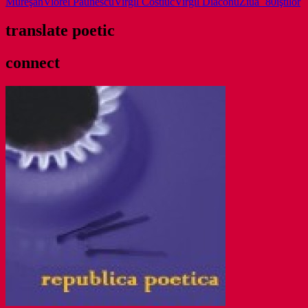
Mureşan
Viorel Păunescu
Virgil Costiuc
Virgil Diaconu
Ziua `80iştilor
translate poetic
connect