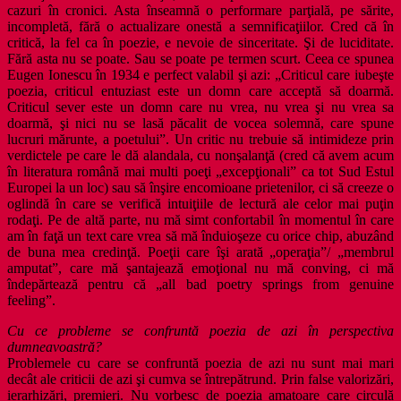
cazuri în cronici. Asta înseamnă o performare parţială, pe sărite,
incompletă, fără o actualizare onestă a semnificaţiilor. Cred că în
critică, la fel ca în poezie, e nevoie de sinceritate. Şi de luciditate.
Fără asta nu se poate. Sau se poate pe termen scurt. Ceea ce spunea
Eugen Ionescu în 1934 e perfect valabil şi azi: „Criticul care iubeşte
poezia, criticul entuziast este un domn care acceptă să doarmă.
Criticul sever este un domn care nu vrea, nu vrea şi nu vrea sa
doarmă, şi nici nu se lasă păcalit de vocea solemnă, care spune
lucruri mărunte, a poetului”. Un critic nu trebuie să intimideze prin
verdictele pe care le dă alandala, cu nonşalanţă (cred că avem acum
în literatura română mai multi poeţi „excepţionali” ca tot Sud Estul
Europei la un loc) sau să înşire encomioane prietenilor, ci să creeze o
oglindă în care se verifică intuiţiile de lectură ale celor mai puţin
rodaţi. Pe de altă parte, nu mă simt confortabil în momentul în care
am în faţă un text care vrea să mă înduioşeze cu orice chip, abuzând
de buna mea credinţă. Poeţii care îşi arată „operaţia”/ „membrul
amputat”, care mă şantajează emoţional nu mă conving, ci mă
îndepărtează pentru că „all bad poetry springs from genuine
feeling”.
Cu ce probleme se confruntă poezia de azi în perspectiva
dumneavoastră?
Problemele cu care se confruntă poezia de azi nu sunt mai mari
decât ale criticii de azi şi cumva se întrepătrund. Prin false valorizări,
ierarhizări, premieri. Nu vorbesc de poezia amatoare care circulă