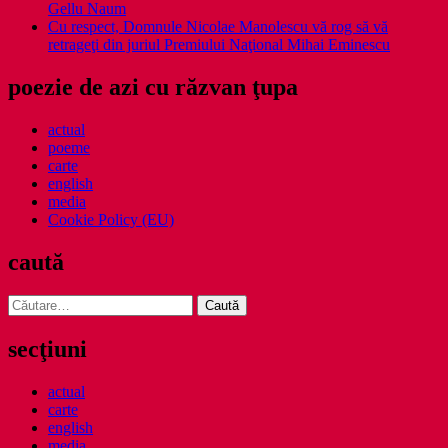
Gellu Naum
Cu respect, Domnule Nicolae Manolescu vă rog să vă
retrageţi din juriul Premiului Naţional Mihai Eminescu
poezie de azi cu răzvan ţupa
actual
poeme
carte
english
media
Cookie Policy (EU)
caută
Caută
după:
secţiuni
actual
carte
english
media