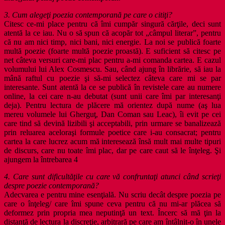
3. Cum alegeţi poezia contemporană pe care o citiţi?
Citesc ce-mi place pentru că îmi cumpăr singură cărţile, deci sunt
atentă la ce iau. Nu o să spun că acopăr tot „câmpul literar”, pentru
că nu am nici timp, nici bani, nici energie. La noi se publică foarte
multă poezie (foarte multă poezie proastă). E suficient să citesc pe
net câteva versuri care-mi plac pentru a-mi comanda cartea. E cazul
volumului lui Alex Cosmescu. Sau, când ajung în librărie, să iau la
mână raftul cu poezie şi să-mi selectez câteva care mi se par
interesante. Sunt atentă la ce se publică în revistele care au numere
online, la cei care n-au debutat (sunt unii care îmi par interesanţi
deja). Pentru lectura de plăcere mă orientez după nume (aş lua
mereu volumele lui Gherguţ, Dan Coman sau Leac), îi evit pe cei
care tind să devină lizibili şi acceptabili, prin urmare se banalizează
prin reluarea aceloraşi formule poetice care i-au consacrat; pentru
cartea la care lucrez acum mă interesează însă mult mai multe tipuri
de discurs, care nu toate îmi plac, dar pe care caut să le înţeleg. Şi
ajungem la întrebarea 4
4. Care sunt dificultăţile cu care vă confruntaţi atunci când scrieţi
despre poezie contemporană?
Adecvarea e pentru mine esenţială. Nu scriu decât despre poezia pe
care o înţeleg/ care îmi spune ceva pentru că nu mi-ar plăcea să
deformez prin propria mea neputinţă un text. Încerc să mă ţin la
distanţă de lectura la discreţie, arbitrară pe care am întâlnit-o în unele