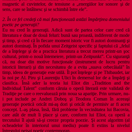
magnetic al cuvintelor, de tensiune a „energiilor lor sonore şi de
sens, care se întâlnesc şi se schimbă între ele”.
2. În ce fel credeţi că mai funcţionează astăzi împărţirea domeniului
poetic pe generaţii?
Eu nu cred în generaţii. Adică sunt de partea celor care cred că
literatura e doar de două feluri: bună sau proastă, indiferent de mode
şi timp, şi cred că în fiecare moment istoric vor fi autori dominanţi şi
autori dominaţi. În pofida unui Zeitgeist specific şi faptului că „felul
de a înţelege şi de a practica literatura a trecut mereu printr-un şoc
cultural, printr-o nouă întemeiere, printr-un Zeitpunkt”. Cu siguranţă
că, nu doar din motive funcţionale (instrument de lucru pentru
istoricii literari) şi din necesitatea de a evita „suava orbecăială” în
timp, ideea de generaţie este utilă. Îl pot înţelege şi pe Thibaudet, iar
la noi pe Al. Piru şi Laurenţiu Ulici în demersul lor de a împărţi şi
clasifica. Însă ader la teoria lui Eliot din „Tradition and the
Individual Talent” conform căruia o operă literară este validată de
Tradiţie pe care o reevaluează prin noua sa apariţie. Prin urmare, nu-
i pot include pe Andrei Doboş şi Teodora Coman în aceeaşi
generaţie poetică oricât mi-aş dori şi oricât de permisiv ar fi acest
concept. L-aş plasa, însă, fără probleme în vecinătatea lui Bacovia,
care atât de mult îi place şi care, conform lui Eliot, ca operă a
trecutului îl ajută să-şi creeze propria poezie. Şi acest algoritm (al
ocheadelor în interiorul unui mediu) poate fi extins la nivelul
întregului peisaj poetic contemporan.