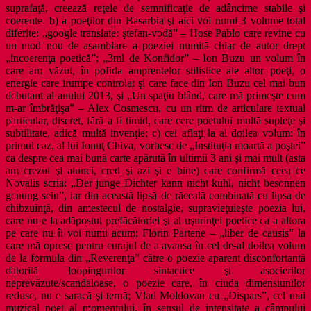
suprafaţă, creează reţele de semnificaţie de adâncime stabile şi
coerente. b) a poeţilor din Basarbia şi aici voi numi 3 volume total
diferite: „google translate: ştefan-vodă” – Hose Pablo care revine cu
un mod nou de asamblare a poeziei numită chiar de autor drept
„incoerenţa poetică”; „3ml de Konfidor” – Ion Buzu un volum în
care am văzut, în pofida amprentelor stilistice ale altor poeţi, o
energie care irumpe controlat şi care face din Ion Buzu cel mai bun
debutant al anului 2013, şi „Un spaţiu blând, care mă primeşte cum
m-ar îmbrăţişa” – Alex Cosmescu, cu un ritm de articulare textual
particular, discret, fără a fi timid, care cere poetului multă supleţe şi
subtilitate, adică multă invenţie; c) cei aflaţi la al doilea volum: în
primul caz, al lui Ionuţ Chiva, vorbesc de „Instituţia moartă a poştei”
ca despre cea mai bună carte apărută în ultimii 3 ani şi mai mult (asta
am crezut şi atunci, cred şi azi şi e bine) care confirmă ceea ce
Novalis scria: „Der junge Dichter kann nicht kühl, nicht besonnen
genung sein”, iar din această lipsă de răceală combinată cu lipsa de
chibzuinţă, din amestecul de nostalgie, supravieţuieşte poezia lui,
care nu e la adăpostul prefăcătoriei şi al uşurinţei poetice ca a altora
pe care nu îi voi numi acum; Florin Partene – „liber de causis” la
care mă opresc pentru curajul de a avansa în cel de-al doilea volum
de la formula din „Reverenţa” către o poezie aparent disconfortantă
datorită loopingurilor sintactice şi asocierilor
neprevăzute/scandaloase, o poezie care, în ciuda dimensiunilor
reduse, nu e saracă şi ternă; Vlad Moldovan cu „Dispars”, cel mai
muzical poet al momentului, în sensul de intensitate a câmpului