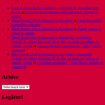
Cum se vede din AI societatea cu demisii de președinți prin
poezie
la
Cum citește inteligența artificială două volume cu
poezie
Silent Book Club se lansează la București
la
Viaţa din spatele
execuţiilor culturale
Silent Book Club se lansează la București
la
Foarţă, poezie şi
vizual la galerie
Silent Book Club se lansează la București | comunitate
globală de cititori din peste 60 de țări, cu peste un milion de
cititori - poetic
la
Experiență audio imersivă de Călin Țopa în
spectacol
Silent Book Club se lansează la București | comunitate
globală de cititori din peste 60 de țări, cu peste un milion de
cititori - poetic
la
Literatura rezidenţei- Ledig House inainte de
lectura (3)
Arhive
Arhive
Legături