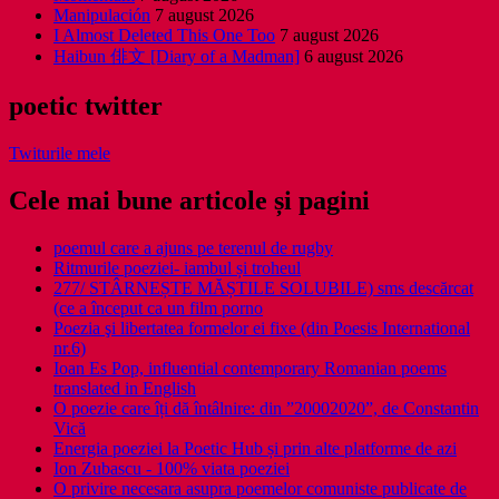
Manipulación
7 august 2026
I Almost Deleted This One Too
7 august 2026
Haibun 俳文 [Diary of a Madman]
6 august 2026
poetic twitter
Twiturile mele
Cele mai bune articole și pagini
poemul care a ajuns pe terenul de rugby
Ritmurile poeziei- iambul și troheul
277/ STÂRNEȘTE MĂȘTILE SOLUBILE) sms descărcat
(ce a început ca un film porno
Poezia şi libertatea formelor ei fixe (din Poesis International
nr.6)
Ioan Es Pop, influential contemporary Romanian poems
translated in English
O poezie care îți dă întâlnire: din ”20002020”, de Constantin
Vică
Energia poeziei la Poetic Hub și prin alte platforme de azi
Ion Zubascu - 100% viata poeziei
O privire necesara asupra poemelor comuniste publicate de