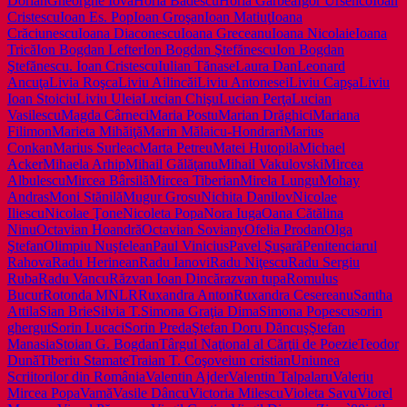
Dorian
Gheorghe Iova
Horia Bădescu
Horia Gârbea
Igor Ursenco
Ioan
Cristescu
Ioan Es. Pop
Ioan Groşan
Ioan Matiuţ
Ioana
Crăciunescu
Ioana Diaconescu
Ioana Greceanu
Ioana Nicolaie
Ioana
Trică
Ion Bogdan Lefter
Ion Bogdan Ştefănescu
Ion Bogdan
Ştefănescu. Ioan Cristescu
Iulian Tănase
Laura Dan
Leonard
Ancuţa
Livia Roşca
Liviu Ailincăi
Liviu Antonesei
Liviu Capşa
Liviu
Ioan Stoiciu
Liviu Uleia
Lucian Chişu
Lucian Perţa
Lucian
Vasilescu
Magda Cârneci
Maria Postu
Marian Drăghici
Mariana
Filimon
Marieta Mihăiţă
Marin Mălaicu-Hondrari
Marius
Conkan
Marius Surleac
Marta Petreu
Matei Hutopila
Michael
Acker
Mihaela Arhip
Mihail Gălăţanu
Mihail Vakulovski
Mircea
Albulescu
Mircea Bârsilă
Mircea Tiberian
Mirela Lungu
Mohay
Andras
Moni Stănilă
Mugur Grosu
Nichita Danilov
Nicolae
Iliescu
Nicolae Ţone
Nicoleta Popa
Nora Iuga
Oana Cătălina
Ninu
Octavian Hoandră
Octavian Soviany
Ofelia Prodan
Olga
Ştefan
Olimpiu Nuşfelean
Paul Vinicius
Pavel Şuşară
Penitenciarul
Rahova
Radu Herinean
Radu Ianovi
Radu Niţescu
Radu Sergiu
Ruba
Radu Vancu
Răzvan Ioan Dincă
razvan tupa
Romulus
Bucur
Rotonda MNLR
Ruxandra Anton
Ruxandra Cesereanu
Santha
Attila
Sian Brie
Silvia T.
Simona Graţia Dima
Simona Popescu
sorin
ghergut
Sorin Lucaci
Sorin Preda
Ştefan Doru Dăncuş
Ştefan
Manasia
Stoian G. Bogdan
Târgul Naţional al Cărţii de Poezie
Teodor
Dună
Tiberiu Stamate
Traian T. Coşovei
un cristian
Uniunea
Scriitorilor din România
Valentin Ajder
Valentin Talpalaru
Valeriu
Mircea Popa
Vamă
Vasile Dâncu
Victoria Milescu
Violeta Savu
Viorel