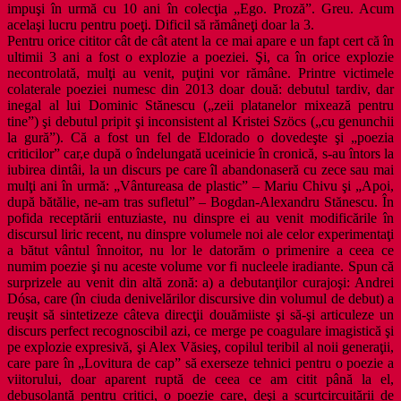
impuşi în urmă cu 10 ani în colecţia „Ego. Proză”. Greu. Acum
acelaşi lucru pentru poeţi. Dificil să rămâneţi doar la 3.
Pentru orice cititor cât de cât atent la ce mai apare e un fapt cert că în
ultimii 3 ani a fost o explozie a poeziei. Şi, ca în orice explozie
necontrolată, mulţi au venit, puţini vor rămâne. Printre victimele
colaterale poeziei numesc din 2013 doar două: debutul tardiv, dar
inegal al lui Dominic Stănescu („zeii platanelor mixează pentru
tine”) şi debutul pripit şi inconsistent al Kristei Szöcs („cu genunchii
la gură”). Că a fost un fel de Eldorado o dovedeşte şi „poezia
criticilor” car,e după o îndelungată uceinicie în cronică, s-au întors la
iubirea dintâi, la un discurs pe care îl abandonaseră cu zece sau mai
mulţi ani în urmă: „Vântureasa de plastic” – Mariu Chivu şi „Apoi,
după bătălie, ne-am tras sufletul” – Bogdan-Alexandru Stănescu. În
pofida receptării entuziaste, nu dinspre ei au venit modificările în
discursul liric recent, nu dinspre volumele noi ale celor experimentaţi
a bătut vântul înnoitor, nu lor le datorăm o primenire a ceea ce
numim poezie şi nu aceste volume vor fi nucleele iradiante. Spun că
surprizele au venit din altă zonă: a) a debutanţilor curajoşi: Andrei
Dósa, care (în ciuda denivelărilor discursive din volumul de debut) a
reuşit să sintetizeze câteva direcţii douămiiste şi să-şi articuleze un
discurs perfect recognoscibil azi, ce merge pe coagulare imagistică şi
pe explozie expresivă, şi Alex Văsieş, copilul teribil al noii generaţii,
care pare în „Lovitura de cap” să exerseze tehnici pentru o poezie a
viitorului, doar aparent ruptă de ceea ce am citit până la el,
debusolantă pentru critici, o poezie care, deşi a scurtcircuitării de