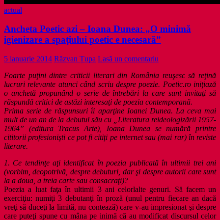
actual
Ancheta Poetic azi – Ioana Dunea: „O minimă
igienizare a spaţiului poetic e necesară”
5 ianuarie 2014
Răzvan Țupa
Lasă un comentariu
Foarte puţini dintre criticii literari din România reuşesc să reţină
lucruri relevante atunci când scriu despre poezie. Poetic.ro iniţiază
o anchetă propunând o serie de întrebări la care sunt invitaţi să
răspundă critici de astăzi interesaţi de poezia contemporană.
Prima serie de răspunsuri îi aparţine Ioanei Dunea. La ceva mai
mult de un an de la debutul său cu „Literatura reideologizării 1957-
1964” (editura Tracus Arte), Ioana Dunea se numără printre
cititorii profesionişti ce pot fi citiţi pe internet sau (mai rar) în reviste
literare.
1. Ce tendinţe aţi identificat în poezia publicată în ultimii trei ani
(vorbim, deopotrivă, despre debuturi, dar şi despre autorii care sunt
la a doua, a treia carte sau consacraţi)?
Poezia a luat faţa în ultimii 3 ani celorlalte genuri. Să facem un
exerciţiu: numiţi 3 debutanţi în proză (unul pentru fiecare an dacă
vreţi să duceţi la limită, nu contează) care v-au impresionat şi despre
care puteţi spune cu mâna pe inimă că au modificat discursul celor