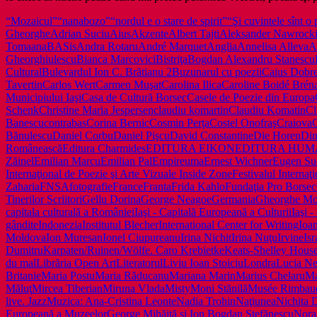
“Mozaicul”
“nanabozo”
“nordul e o stare de spirit”
“Şi cuvintele sînt o
Gheorghe
Adrian Suciu
Aius
Akzente
Albert Tajti
Aleksander Nawrock
Toma
anaBASis
Andra Rotaru
André Marquet
Anglia
Annelisa Alleva
A
Gheorghiulescu
Bianca Marcovici
Bistriţa
Bogdan Alexandru Stanescu
Cultural
Bulevardul Ion C. Brătianu 2
Buzunarul cu poezii
Caius Dobr
Tavertin
Carlos Wert
Carmen Muşat
Carolina Ilica
Caroline Boidé Brén
Municipiului Iaşi
Casa de Cultură Borsec
Casele de Poezie din Europa
Schenk
Christine Maria Jespersen
claudiu komartin
Claudiu Komatin
Cl
Banescu
contrabas
Corina Bernic
Cosmin Perţa
Costel Onofraş
Craiova
C
Bănulescu
Daniel Corbu
Daniel Pişcu
David Constantine
Die Horen
Din
Românească
Editura Charmides
EDITURA EIKON
EDITURA HUM
Zăinel
Emilian Marcu
Emilian Pal
Empireuma
Ernest Wichner
Eugen Su
Internaţional de Poezie şi Arte Vizuale Inside Zone
Festivalul Internaţi
Zaharia
FNSA
fotografie
France
Franta
Frida Kahlo
Fundaţia Pro Borsec
Tinerilor Scriitori
Gellu Dorina
George Neagoe
Germania
Gheorghe Mo
capitala culturală a României
Iaşi - Capitală Europeană a Culturii
Iaşi -
gândite
Indonezia
Institutul Blecher
International Center for Writing
Ioan
Moldova
Ion Muresan
Ionel Ciupureanu
Irina Nichit
Irina Nuţu
Irvine
Isr
Dumitru
Karpaten/Ruinen/Wölfe. Caro Krebietke
Keats-Shelley Hous
du mal
Librăria Open Art
Literatorul
Liviu Ioan Stoiciu
Londra
Lucia Ne
Britanie
Maria Postu
Maria Răducanu
Mariana Marin
Marius Chelaru
Ma
Măluţ
Mircea Tiberian
Miruna Vlada
Misty
Moni Stănilă
Musée Rimbaud 
live. Jazz
Muzica: Ana-Cristina Leonte
Nadia Trohin
Naţiunea
Nichita 
Europeană a MuzeelorGeorge Mihăiţă şi Ion Bogdan Ştefănescu
Nora