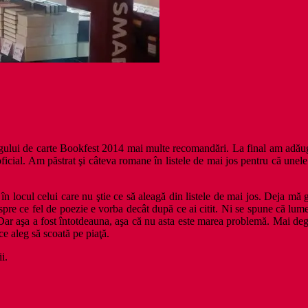
ârgului de carte Bookfest 2014 mai multe recomandări. La final am adăug
icial. Am păstrat şi câteva romane în listele de mai jos pentru că unele 
în locul celui care nu ştie ce să aleagă din listele de mai jos. Deja mă
spre ce fel de poezie e vorba decât după ce ai citit. Ni se spune că lume
. Dar aşa a fost întotdeauna, aşa că nu asta este marea problemă. Mai de
ce aleg să scoată pe piaţă.
i.