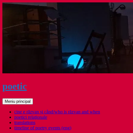
Sari
la
conținut
poetic
Caută
Meniu principal
cine e răzvan și când/who is răzvan and when
poetici relaţionale
translations
timeline of poetry events (eng)