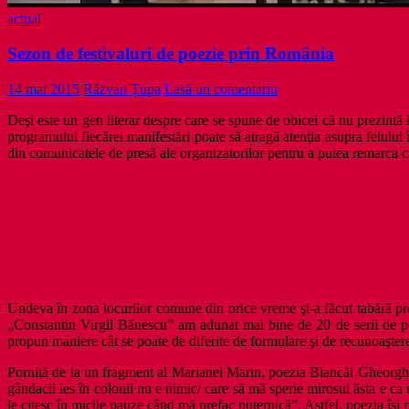
actual
Sezon de festivaluri de poezie prin România
14 mai 2015
Răzvan Țupa
Lasă un comentariu
Deşi este un gen literar despre care se spune de obicei că nu prezintă 
programului fiecărei manifestări poate să atragă atenţia asupra felului
din comunicatele de presă ale organizatorilor pentru a putea remarca c
Undeva în zona locurilor comune din orice vreme şi-a făcut tabără preju
„Constantin Virgil Bănescu” am adunat mai bine de 20 de serii de poem
propun maniere cât se poate de diferite de formulare şi de recunoaştere
Pornită de la un fragment al Marianei Marin, poezia Biancăi Gheorghiu
gândacii ies în colonii nu e nimic/ care să mă sperie mirosul ăsta e ca
le citesc în micile pauze când mă prefac puternică”. Astfel, poezia îşi 