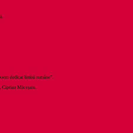
ă.
.
poem dedicat limbii române”.
e, Ciprian Măceșaru.