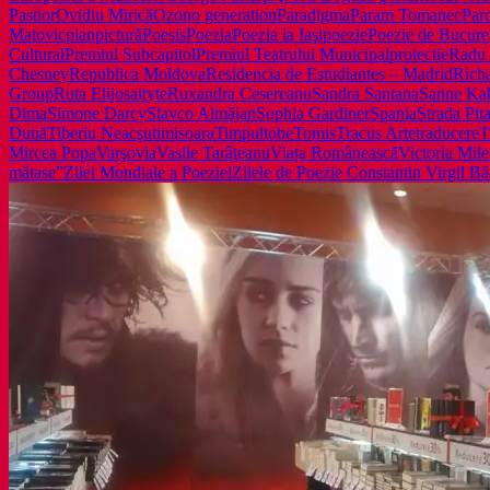
Pastior
Ovidiu Mirică
Ozono generation
Paradigma
Param Tomanec
Par
Matovic
pian
pictură
Poesis
Poezia
Poezia la Iaşi
poezie
Poezie de Bucureş
Cultural
Premiul Subcapitol
Premiul Teatrului Municipal
proiectie
Radu 
Chesney
Republica Moldova
Residencia de Estudiantes – Madrid
Rich
Group
Ruta Elijosaityte
Ruxandra Cesereanu
Sandra Santana
Sanne Kab
Dima
Simone Darcy
Slavco Almăjan
Sophia Gardiner
Spania
Strada Pit
Dună
Tiberiu Neacşu
timisoara
Timpul
tobe
Tomis
Tracus Arte
traducere
T
Mircea Popa
Varşovia
Vasile Tarâţeanu
Viața Românească
Victoria Mil
mătase”
Zilei Mondiale a Poeziei
Zilele de Poezie Constantin Virgil B