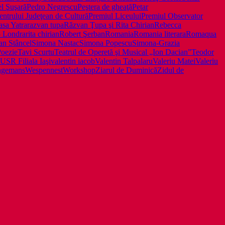
l Şuşară
Pedro Negrescu
Peştera de gheaţă
Petar
entrului Judeţean de Cultură
Premiul Liceului
Premiul Observator
asa Yatra
razvan tupa
Răzvan Ţupa şi Rita Chirian
Rebecca
– Londra
rita chirian
Robert Şerban
Romania
Romania literara
Romaqua
an Stâncel
Simona Nastac
Simona Popescu
Simona-Grazia
Poezie
Tavi Scurtu
Teatrul de Operetă şi Musical „Ion Dacian”
Teodor
USR Filiala Iaşi
valentin iacob
Valentin Talpalaru
Valeriu Matei
Valeriu
ngemans
Wespennest
Workshop
Ziarul de Duminică
Zidul de