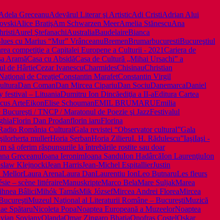
Adela Greceanu
Adevărul Literar şi Artistic
Adi Cristi
Adrian Alui
ovski
Alice Bratiş
Am Schwarzen Meer
Amelia Stănescu
Ana
risti
Aurel Ştefanachi
Australia
Baudelaire
Bianca
lues cu Marius “Mur” Vrânceanu
Bremen
Brumar
bucuresti
Bucureştiul
rea competiţie a Capitalei Europene a Culturii - 2021
Cariera de
sa Aramă
Casa cu Absidă
Casa de Cultură „Mihai Ursachi” a
ul de Hârtie
Cezar Ivanescu
Charmides
Chisinau
Christian
Naţional de Creaţie
Constantin Marafet
Constantin Virgil
ultura
Dan Coman
Dan Mircea Cipariu
Dan Sociu
Danemarca
Daniel
 festival – Lituania
Dumitru Ion Dincă
ediţia a II-a
Editura Cartea
acus Arte
Eikon
Elise Schouman
EMIL BRUMARU
Emilia
ie Bucureşti / TNCP / Maratonul de Poezie şi Jazz
Festivalul
ghia
Florin Dan Prodan
florin iaru
Florina
Radio România Cultural
Gala revistei “Observator cultural”
Gala
şilor
herta muller
Horia Șerban
Horia Zilieru
I. H. Rădulescu”
Iaşi
Iaşi -
m să oferim răspunsurile la întrebările rostite sau doar
ana Greceanu
Ioana Ieronim
Ioana Sandu
Ion Hadârcă
Ion Laurenţiu
Ion
oslaw Klejnocki
Jean Harris
Jean-Michel Espitallier
Justin
a Mellor
Laura Arena
Laura Dan
Laurentiu Ion
Leo Butnaru
Les fleurs
ie – scène littéraire
Manuskripte
Marco Bela
Mare Suljak
Marea
hnea Bâlici
Mihók Tamás
Mik József
Mircea Andrei Florea
Mircea
Bucureşti
Muzeul Naţional al Literaturii Române – Bucureşti
Muzică
ae Spătaru
Nicoleta Popa
Noaptea Europeană a Muzeelor
Noaptea
vian Soviany
Olanda
Omar Zingaro Bhatia
Onofraş Costel
Oskar