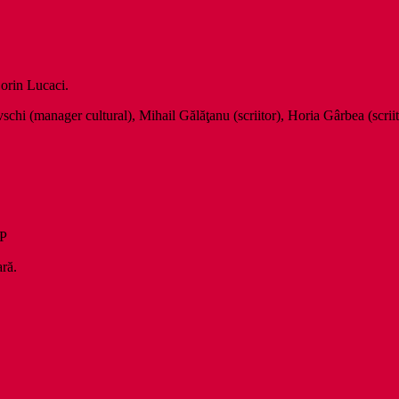
Sorin Lucaci.
ovschi (manager cultural), Mihail Gălăţanu (scriitor), Horia Gârbea (scrii
P
ară.