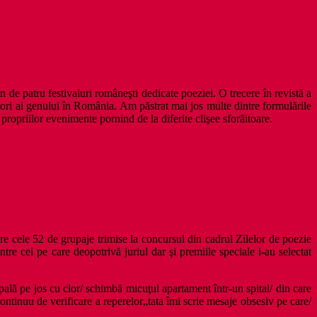
 de patru festivaluri româneşti dedicate poeziei. O trecere în revistă a
otori ai genului în România. Am păstrat mai jos multe dintre formulările
opriilor evenimente pornind de la diferite clişee sforăitoare.
tre cele 52 de grupaje trimise la concursul din cadrul Zilelor de poezie
e cei pe care deopotrivă juriul dar şi premiile speciale i-au selectat
lă pe jos cu clor/ schimbă micuţul apartament într-un spital/ din care
ontinuu de verificare a reperelor„tata îmi scrie mesaje obsesiv pe care/