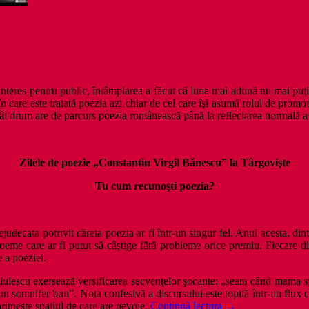
interes pentru public, întâmplarea a făcut că luna mai adună nu mai puţin
 în care este tratată poezia azi chiar de cei care îşi asumă rolul de prom
ât drum are de parcurs poezia românească până la reflectarea normală a pr
Zilele de poezie „Constantin Virgil Bănescu” la Târgovişte
Tu cum recunoşti poezia?
decata potrivit căreia poezia ar fi într-un singur fel. Anul acesta, din
e care ar fi putut să câştige fără probleme orice premiu. Fiecare dintr
 a poeziei.
lescu exersează versificarea secvenţelor şocante: „seara când mama spa
 un somnifer bun”. Nota confesivă a discursului este topită într-un flux c
Sezon
primeşte spaţiul de care are nevoie.
Continuă lectura
→