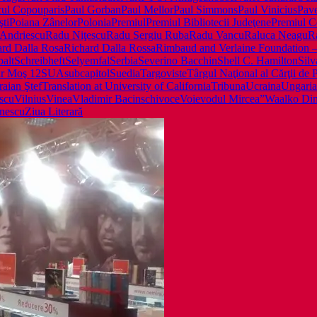
cul Copou
paris
Paul Gorban
Paul Mellor
Paul Simmons
Paul Vinicius
Pave
ti
Poiana Zânelor
Polonia
Premiul
Premiul Bibliotecii Judeţene
Premiul C
Andriescu
Radu Niţescu
Radu Sergiu Ruba
Radu Vancu
Raluca Neagu
R
ard Dalla Rosa
Richard Dalla Rossa
Rimbaud and Verlaine Foundation 
alt
Schreibheft
Selyemfal
Serbia
Severino Bacchin
Shell C. Hamilton
Silv
ar Moş 12
SUA
subcapitol
Suedia
Targoviste
Târgul Naţional al Cărţii de 
raian Ştef
Translation at University of California
Tribuna
Ucraina
Ungaria
escu
Vilnius
Vinea
Vladimir Bacinschi
voce
Voievodul Mircea”
Waalko Di
ănescu
Ziua Literară