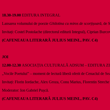
18.30-19.00
EDITURA INTEGRAL
Lansarea volumului de poezie
Ghilotina cu miros de scor
ț
i
ș
oară
, de 
Invitați: Costel Postolache (directorul editurii Integral), Ciprian Burc
(CAFENEAUA LITERARĂ JULIUS MEINL, PAV. C4)
JOI
12.00-12.30
ASOCIAȚIA CULTURALĂ ADSUM – EDITURA ZI
„Vocile Poetului” – moment de lectură liberă oferit de Cenaclul de Se
Invitați: Florin Iordache, Alex Groza, Conu Marius, Florentin Streche
Moderator: Ion Gabriel Pușcă.
(CAFENEAUA LITERARĂ JULIUS MEINL, PAV. C4)