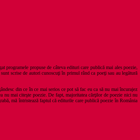
at programele propuse de câteva edituri care publică mai ales poezie,
sunt scrise de autori cunoscuţi în primul rând ca poeţi sau au legătură
 gândesc din ce în ce mai serios ce pot să fac eu ca să nu mai încurajez
a nu mai citeşte poezie. De fapt, majoritatea cărţilor de poezie nici nu
grabă, mă întristează faptul că editurile care publică poezie în România