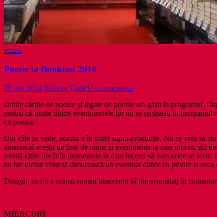
actual
Poezie la Bookfest 2014
28 mai 2014
Răzvan Țupa
Un comentariu
Dintre cărţile de poezie şi legate de poezie am găsit în programul T
pentru că multe dintre evenimentele lor nu se regăseau în programul of
cu poezia.
Din câte se vede, poezia e în plină supra-producţie. Nu aş vrea să fiu 
amestecul acesta de liste de nume şi evenimente la care nici nu ştii de
merită citite decât în momentele în care încerci să vezi orice se scrie
nu fac niciun efort să lămurească un eventual cititor cu privire la ceea 
Desigur, ce mi-a scăpat sunteţi bineveniţi să îmi semnalaţi în comentari
MIERCURI