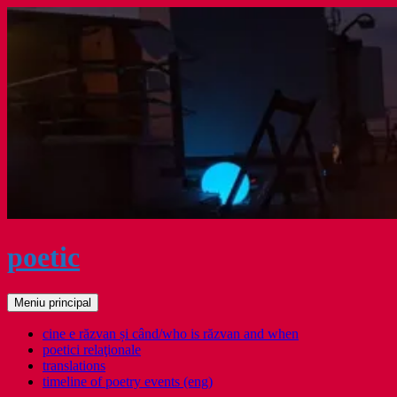
Sari
la
conținut
poetic
Caută
Meniu principal
cine e răzvan și când/who is răzvan and when
poetici relaţionale
translations
timeline of poetry events (eng)