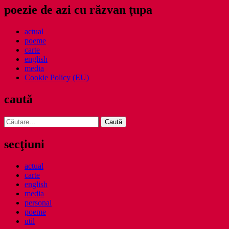
poezie de azi cu răzvan ţupa
actual
poeme
carte
english
media
Cookie Policy (EU)
caută
Caută
după:
secţiuni
actual
carte
english
media
personal
poeme
util