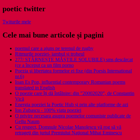
poetic twitter
Twiturile mele
Cele mai bune articole și pagini
poemul care a ajuns pe terenul de rugby
Ritmurile poeziei- iambul și troheul
277/ STÂRNEȘTE MĂȘTILE SOLUBILE) sms descărcat
(ce a început ca un film porno
Poezia şi libertatea formelor ei fixe (din Poesis International
nr.6)
Ioan Es Pop, influential contemporary Romanian poems
translated in English
O poezie care îți dă întâlnire: din ”20002020”, de Constantin
Vică
Energia poeziei la Poetic Hub și prin alte platforme de azi
Ion Zubascu - 100% viata poeziei
O privire necesara asupra poemelor comuniste publicate de
Gellu Naum
Cu respect, Domnule Nicolae Manolescu vă rog să vă
retrageţi din juriul Premiului Naţional Mihai Eminescu