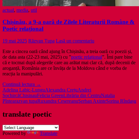
actual
,
media
,
util
Chișinău, a 9-a oară de Zilele Literaturii Române &
Poetic relațional
19 mai 2025
Răzvan Țupa
Lasă un comentariu
Este a cincea oară când ajung în Chișinău, a treia oară cu poezii și,
de data asta (22-23 mai, 2025) cu ”
poetic relațional
”. Îmi pare bine
că e tocmai după alegerile care au arătat mai clar că, după decenii de
aroganță, România are ce învăța de la Moldova când e vorba de
reacția la manipulări.
Chișinău,
Continuă lectura
→
a
Adelina Labic-Lungu
Alexandra Crețu
Andrei
9-
Sochircă
Chisinau
Felicia Green
Librăria din Centru
Natalia
a
Pîntea
razvan tupa
Ruxandra Cesereanu
Şerban Axinte
Sorina Rîndașu
oară
de
translate poetic
Zilele
Literaturii
Române
Powered by
Translate
&