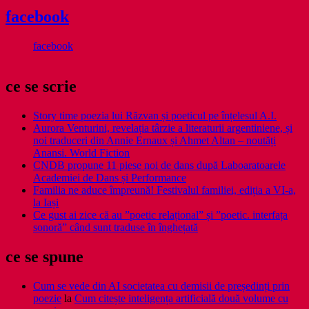
facebook
facebook
ce se scrie
Story time poezia lui Răzvan și poeticul pe înțelesul A.I.
Aurora Venturini, revelația târzie a literaturii argentiniene, și
noi traduceri din Annie Ernaux și Ahmet Altan – noutăți
Anansi. World Fiction
CNDB propune 11 piese noi de dans după Laboaratoarele
Academiei de Dans și Performance
Familia ne aduce împreună! Festivalul familiei, ediția a VI-a,
la Iași
Ce gust ai zice că au ”poetic relațional” și ”poetic. interfața
sonoră” când sunt traduse în înghețată
ce se spune
Cum se vede din AI societatea cu demisii de președinți prin
poezie
la
Cum citește inteligența artificială două volume cu