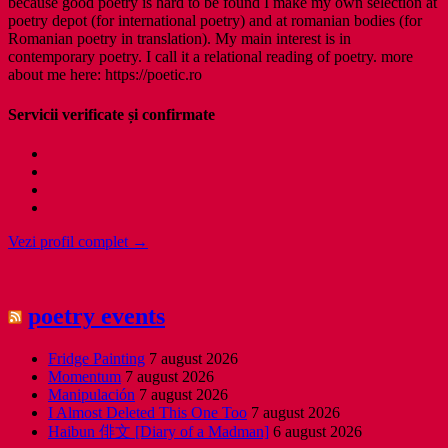
because good poetry is hard to be found I make my own selection at
poetry depot (for international poetry) and at romanian bodies (for
Romanian poetry in translation). My main interest is in
contemporary poetry. I call it a relational reading of poetry. more
about me here: https://poetic.ro
Servicii verificate și confirmate
Vezi profil complet →
poetry events
Fridge Painting
7 august 2026
Momentum
7 august 2026
Manipulación
7 august 2026
I Almost Deleted This One Too
7 august 2026
Haibun 俳文 [Diary of a Madman]
6 august 2026