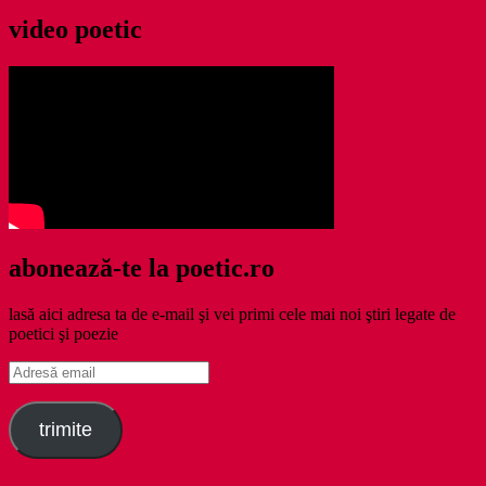
video poetic
abonează-te la poetic.ro
lasă aici adresa ta de e-mail şi vei primi cele mai noi ştiri legate de
poetici şi poezie
Adresă
email
trimite