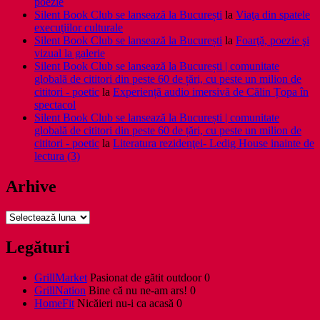
poezie
Silent Book Club se lansează la București
la
Viaţa din spatele
execuţiilor culturale
Silent Book Club se lansează la București
la
Foarţă, poezie şi
vizual la galerie
Silent Book Club se lansează la București | comunitate
globală de cititori din peste 60 de țări, cu peste un milion de
cititori - poetic
la
Experiență audio imersivă de Călin Țopa în
spectacol
Silent Book Club se lansează la București | comunitate
globală de cititori din peste 60 de țări, cu peste un milion de
cititori - poetic
la
Literatura rezidenţei- Ledig House inainte de
lectura (3)
Arhive
Arhive
Legături
GrillMarket
Pasionat de gătit outdoor 0
GrillNation
Bine că nu ne-am ars! 0
HomeFit
Nicăieri nu-i ca acasă 0