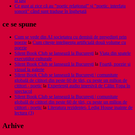
la Iași
Ce gust ai zice că au ”poetic relațional” și ”poetic. interfața
sonoră” când sunt traduse în înghețată
ce se spune
Cum se vede din AI societatea cu demisii de președinți prin
poezie
la
Cum citește inteligența artificială două volume cu
poezie
Silent Book Club se lansează la București
la
Viaţa din spatele
execuţiilor culturale
Silent Book Club se lansează la București
la
Foarţă, poezie şi
vizual la galerie
Silent Book Club se lansează la București | comunitate
globală de cititori din peste 60 de țări, cu peste un milion de
cititori - poetic
la
Experiență audio imersivă de Călin Țopa în
spectacol
Silent Book Club se lansează la București | comunitate
globală de cititori din peste 60 de țări, cu peste un milion de
cititori - poetic
la
Literatura rezidenţei- Ledig House inainte de
lectura (3)
Arhive