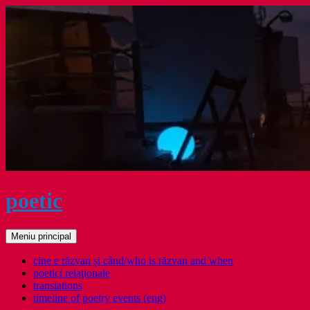
Sari
la
conținut
poetic
Caută
Meniu principal
cine e răzvan și când/who is răzvan and when
poetici relaţionale
translations
timeline of poetry events (eng)