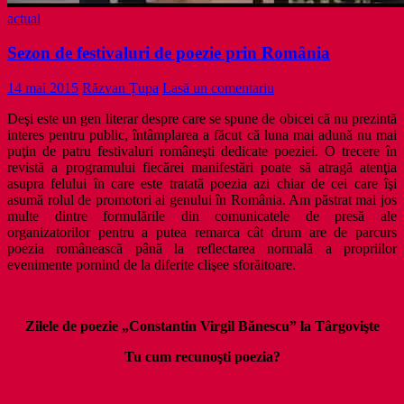
actual
Sezon de festivaluri de poezie prin România
14 mai 2015
Răzvan Țupa
Lasă un comentariu
Deşi este un gen literar despre care se spune de obicei că nu prezintă
interes pentru public, întâmplarea a făcut că luna mai adună nu mai
puţin de patru festivaluri româneşti dedicate poeziei. O trecere în
revistă a programului fiecărei manifestări poate să atragă atenţia
asupra felului în care este tratată poezia azi chiar de cei care îşi
asumă rolul de promotori ai genului în România. Am păstrat mai jos
multe dintre formulările din comunicatele de presă ale
organizatorilor pentru a putea remarca cât drum are de parcurs
poezia românească până la reflectarea normală a propriilor
evenimente pornind de la diferite clişee sforăitoare.
Zilele de poezie „Constantin Virgil Bănescu” la Târgovişte
Tu cum recunoşti poezia?