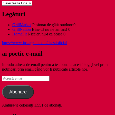
Arhive
Legături
GrillMarket
Pasionat de gătit outdoor 0
GrillNation
Bine că nu ne-am ars! 0
HomeFit
Nicăieri nu-i ca acasă 0
https://www.instagram.com/citestioficial
ai poetic e-mail
Introdu adresa de email pentru a te abona la acest blog și vei primi
notificări prin email când vor fi publicate articole noi.
Adresă
email
Abonare
Alătură-te celorlalți 1.551 de abonați.