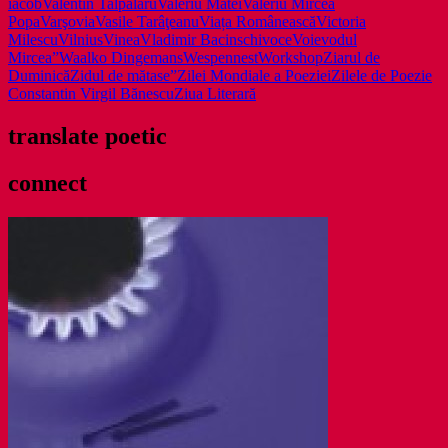
iacob
Valentin Talpalaru
Valeriu Matei
Valeriu Mircea
Popa
Varşovia
Vasile Tarâţeanu
Viața Românească
Victoria
Milescu
Vilnius
Vinea
Vladimir Bacinschi
voce
Voievodul
Mircea”
Waalko Dingemans
Wespennest
Workshop
Ziarul de
Duminică
Zidul de mătase”
Zilei Mondiale a Poeziei
Zilele de Poezie
Constantin Virgil Bănescu
Ziua Literară
translate poetic
connect