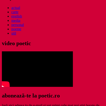
actual
carte
english
media
personal
poeme
util
video poetic
abonează-te la poetic.ro
lasă aici adresa ta de e-mail şi vei primi cele mai noi ştiri legate de