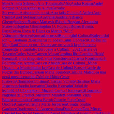
Meer
Amelia Stănescu
Ana Toma
anaBASis
Andra Rotaru
André
Marquet
Anglia
Annelisa Alleva
Arcadie
Suceveanu
Artistocratik.poesia
Asociaţia Culturală Artfest
Aura
Christi
Aurel Ştefanachi
Australia
Baudelaire
Bianca
Gheorghiulescu
Bianca Marcovici
Bistriţa
Bogdan Alexandru
Stanescu
Bogdan Ghiu
Bogdan O. Popescu
Borsec
Bosnia.
Partaj
Bossa Nova & Blues cu Marius “Mur”
Vrânceanu
Bremen
Brumar
bucuresti
Bucureştiul Cultural
Bulevardul
Ion C. Brătianu 2
Buzunarul cu poezii
Caius Dobrescu
Călcâiul lui
Magellan
Cântec pentru Estera
care provoacă Iaşul în marea
competiţie a Capitalei Europene a Culturii - 2021
Cariera de
Tavertin
Carlos Wert
Carmen Muşat
Carolina Ilica
Caroline Boidé
Brénaud
Cartea dragostei
Cartea Românească
Cartea Românească-
Polirom
Casa Aramă
Casa cu Absidă
Casa de Cultură „Mihai
Ursachi” a Municipiului Iaşi
Casa de Cultură Borsec
Casele de
Poezie din Europa
Cassian Maria Spiridon
Cătălina Matei
Cea mai
nouă poezie
cenaclul Zidul de Hârtie
Cezar
Ivanescu
Charmides
Chisinau
Christian Schenk
Christine Maria
Jespersen
claudiu komartin
Claudiu Komatin
Clubul de
lectură
CLUJ
Complexul Muzeal Curtea Domnească
Concursul
Naţional de Creaţie
Constantin Marafet
Constantin Virgil
Banescu
contrabas
Corina Bernic
Cosmin Perţa
Costel
Onofraş
Craiova
Cristina Marie Jespersen
Croaţia Sophie
Gardiner
Cuadernos del Ateneo
cultura
Dan Coman
Dan Mircea
Cipariu
Dan Sociu
Danemarca
Daniel Bănulescu
Daniel Corbu
Daniel