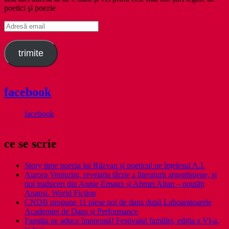
poetici şi poezie
Adresă
email
trimite
facebook
facebook
ce se scrie
Story time poezia lui Răzvan și poeticul pe înțelesul A.I.
Aurora Venturini, revelația târzie a literaturii argentiniene, și
noi traduceri din Annie Ernaux și Ahmet Altan – noutăți
Anansi. World Fiction
CNDB propune 11 piese noi de dans după Laboaratoarele
Academiei de Dans și Performance
Familia ne aduce împreună! Festivalul familiei, ediția a VI-a,