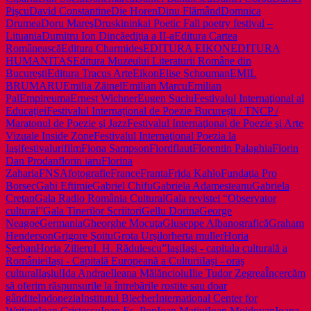
Pişcu
David Constantine
Die Horen
Dinu Flămând
Domnica
Drumea
Doru Mareş
Druskininkai Poetic Fall poetry festival –
Lituania
Dumitru Ion Dincă
ediţia a II-a
Editura Cartea
Românească
Editura Charmides
EDITURA EIKON
EDITURA
HUMANITAS
Editura Muzeului Literaturii Române din
Bucureşti
Editura Tracus Arte
Eikon
Elise Schouman
EMIL
BRUMARU
Emilia Zăinel
Emilian Marcu
Emilian
Pal
Empireuma
Ernest Wichner
Eugen Suciu
Festivalul Internaţional al
Educaţiei
Festivalul Internaţional de Poezie Bucureşti / TNCP /
Maratonul de Poezie şi Jazz
Festivalul Internaţional de Poezie şi Arte
Vizuale Inside Zone
Festivalul Internaţional Poezia la
Iaşi
festivaluri
film
Fiona Sampson
Fiord
flaut
Florentin Palaghia
Florin
Dan Prodan
florin iaru
Florina
Zaharia
FNSA
fotografie
France
Franta
Frida Kahlo
Fundaţia Pro
Borsec
Gabi Eftimie
Gabriel Chifu
Gabriela Adamesteanu
Gabriela
Creţan
Gala Radio România Cultural
Gala revistei “Observator
cultural”
Gala Tinerilor Scriitori
Gellu Dorina
George
Neagoe
Germania
Gheorghe Mocuţa
Giuseppe Albano
grafică
Graham
Henderson
Grigore Şoitu
Grota Urşilor
herta muller
Horia
Șerban
Horia Zilieru
I. H. Rădulescu”
Iaşi
Iaşi - capitala culturală a
României
Iaşi - Capitală Europeană a Culturii
Iaşi - oraş
cultural
Iaşiul
Ida Andrae
Ileana Mălăncioiu
Ilie Tudor Zegrea
Încercăm
să oferim răspunsurile la întrebările rostite sau doar
gândite
Indonezia
Institutul Blecher
International Center for
Writing
Ioan Cristescu
Ioan Es. Pop
Ioan Matiuţ
Ioan Moldovan
Ioana