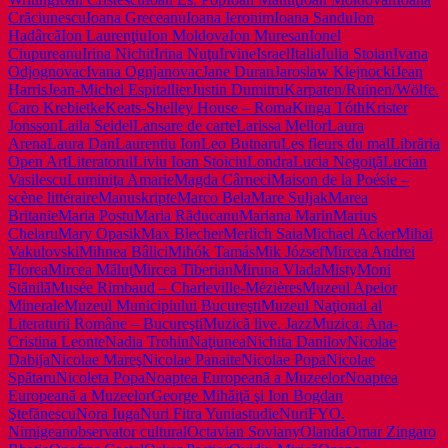
Crăciunescu
Ioana Greceanu
Ioana Ieronim
Ioana Sandu
Ion
Hadârcă
Ion Laurenţiu
Ion Moldova
Ion Muresan
Ionel
Ciupureanu
Irina Nichit
Irina Nuţu
Irvine
Israel
Italia
Iulia Stoian
Ivana
Odjognovac
Ivana Ognjanovac
Jane Duran
Jaroslaw Klejnocki
Jean
Harris
Jean-Michel Espitallier
Justin Dumitru
Karpaten/Ruinen/Wölfe.
Caro Krebietke
Keats-Shelley House – Roma
Kinga Tóth
Krister
Jonsson
Laila Seidel
Lansare de carte
Larissa Mellor
Laura
Arena
Laura Dan
Laurentiu Ion
Leo Butnaru
Les fleurs du mal
Librăria
Open Art
Literatorul
Liviu Ioan Stoiciu
Londra
Lucia Negoiţă
Lucian
Vasilescu
Luminiţa Amarie
Magda Cârneci
Maison de la Poésie –
scène littéraire
Manuskripte
Marco Bela
Mare Suljak
Marea
Britanie
Maria Postu
Maria Răducanu
Mariana Marin
Marius
Chelaru
Mary Opasik
Max Blecher
Merlich Saia
Michael Acker
Mihai
Vakulovski
Mihnea Bâlici
Mihók Tamás
Mik József
Mircea Andrei
Florea
Mircea Măluţ
Mircea Tiberian
Miruna Vlada
Misty
Moni
Stănilă
Musée Rimbaud – Charleville-Mézières
Muzeul Apelor
Minerale
Muzeul Municipiului Bucureşti
Muzeul Naţional al
Literaturii Române – Bucureşti
Muzică live. Jazz
Muzica: Ana-
Cristina Leonte
Nadia Trohin
Naţiunea
Nichita Danilov
Nicolae
Dabija
Nicolae Mareş
Nicolae Panaite
Nicolae Popa
Nicolae
Spătaru
Nicoleta Popa
Noaptea Europeană a Muzeelor
Noaptea
Europeană a MuzeelorGeorge Mihăiţă şi Ion Bogdan
Ştefănescu
Nora Iuga
Nuri Fitra Yuniastudie
NuriFY
O.
Nimigean
observator cultural
Octavian Soviany
Olanda
Omar Zingaro