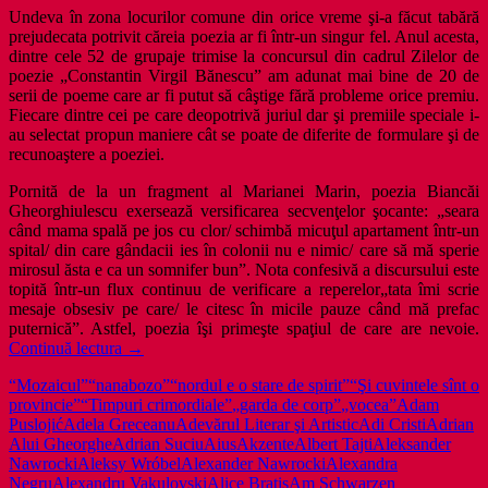
Undeva în zona locurilor comune din orice vreme şi-a făcut tabără
prejudecata potrivit căreia poezia ar fi într-un singur fel. Anul acesta,
dintre cele 52 de grupaje trimise la concursul din cadrul Zilelor de
poezie „Constantin Virgil Bănescu” am adunat mai bine de 20 de
serii de poeme care ar fi putut să câştige fără probleme orice premiu.
Fiecare dintre cei pe care deopotrivă juriul dar şi premiile speciale i-
au selectat propun maniere cât se poate de diferite de formulare şi de
recunoaştere a poeziei.
Pornită de la un fragment al Marianei Marin, poezia Biancăi
Gheorghiulescu exersează versificarea secvenţelor şocante: „seara
când mama spală pe jos cu clor/ schimbă micuţul apartament într-un
spital/ din care gândacii ies în colonii nu e nimic/ care să mă sperie
mirosul ăsta e ca un somnifer bun”. Nota confesivă a discursului este
topită într-un flux continuu de verificare a reperelor„tata îmi scrie
mesaje obsesiv pe care/ le citesc în micile pauze când mă prefac
puternică”. Astfel, poezia îşi primeşte spaţiul de care are nevoie.
Sezon
Continuă lectura
→
de
“Mozaicul”
“nanabozo”
“nordul e o stare de spirit”
“Şi cuvintele sînt o
festivaluri
provincie”
“Timpuri crimordiale”
„garda de corp”
„vocea”
Adam
de
Puslojić
Adela Greceanu
Adevărul Literar şi Artistic
Adi Cristi
Adrian
poezie
Alui Gheorghe
Adrian Suciu
Aius
Akzente
Albert Tajti
Aleksander
prin
Nawrocki
Aleksy Wróbel
Alexander Nawrocki
Alexandra
România
Negru
Alexandru Vakulovski
Alice Bratiş
Am Schwarzen