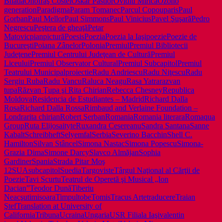
Bhatia
Onofraş Costel
Oskar Pastior
Ovidiu Mirică
Ozono
generation
Paradigma
Param Tomanec
Parcul Copou
paris
Paul
Gorban
Paul Mellor
Paul Simmons
Paul Vinicius
Pavel Şuşară
Pedro
Negrescu
Peştera de gheaţă
Petar
Matovic
pian
pictură
Poesis
Poezia
Poezia la Iaşi
poezie
Poezie de
Bucureşti
Poiana Zânelor
Polonia
Premiul
Premiul Bibliotecii
Judeţene
Premiul Centrului Judeţean de Cultură
Premiul
Liceului
Premiul Observator Cultural
Premiul Subcapitol
Premiul
Teatrului Municipal
proiectie
Radu Andriescu
Radu Niţescu
Radu
Sergiu Ruba
Radu Vancu
Raluca Neagu
Rasa Yatra
razvan
tupa
Răzvan Ţupa şi Rita Chirian
Rebecca Chesney
Republica
Moldova
Residencia de Estudiantes – Madrid
Richard Dalla
Rosa
Richard Dalla Rossa
Rimbaud and Verlaine Foundation –
Londra
rita chirian
Robert Şerban
Romania
Romania literara
Romaqua
Group
Ruta Elijosaityte
Ruxandra Cesereanu
Sandra Santana
Sanne
Kabalt
Schreibheft
Selyemfal
Serbia
Severino Bacchin
Shell C.
Hamilton
Silvan Stâncel
Simona Nastac
Simona Popescu
Simona-
Grazia Dima
Simone Darcy
Slavco Almăjan
Sophia
Gardiner
Spania
Strada Pitar Moş
12
SUA
subcapitol
Suedia
Targoviste
Târgul Naţional al Cărţii de
Poezie
Tavi Scurtu
Teatrul de Operetă şi Musical „Ion
Dacian”
Teodor Dună
Tiberiu
Neacşu
timisoara
Timpul
tobe
Tomis
Tracus Arte
traducere
Traian
Ştef
Translation at University of
California
Tribuna
Ucraina
Ungaria
USR Filiala Iaşi
valentin