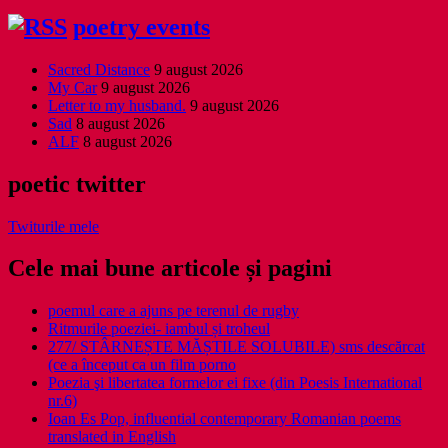
poetry events
Sacred Distance
9 august 2026
My Car
9 august 2026
Letter to my husband.
9 august 2026
Sad
8 august 2026
ALF
8 august 2026
poetic twitter
Twiturile mele
Cele mai bune articole și pagini
poemul care a ajuns pe terenul de rugby
Ritmurile poeziei- iambul și troheul
277/ STÂRNEȘTE MĂȘTILE SOLUBILE) sms descărcat
(ce a început ca un film porno
Poezia şi libertatea formelor ei fixe (din Poesis International
nr.6)
Ioan Es Pop, influential contemporary Romanian poems
translated in English