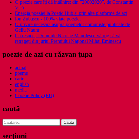
O poezie care îți dă întâlnire: din ”20002020”, de Constantin
Vică
Energia poeziei la Poetic Hub și prin alte platforme de azi
Ion Zubascu - 100% viata poeziei
O privire necesara asupra poemelor comuniste publicate de
Gellu Naum
Cu respect, Domnule Nicolae Manolescu vă rog să vă
retrageţi din juriul Premiului Naţional Mihai Eminescu
poezie de azi cu răzvan ţupa
actual
poeme
carte
english
media
Cookie Policy (EU)
caută
Caută
după:
secţiuni