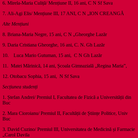
6. Mirela-Maria Culiță/ Mențiune II, 16 ani, C N Sf Sava
7. Ali-Agi Elis/ Mențiune III, 17 ANI, C N „ION CREANGĂ
Alte Mențiuni
8. Briana-Maria Negre, 15 ani, C N „Gheorghe Lazăr
9. Daria Cristiana Gheorghe, 16 ani, C. N. Gh Lazăr
10. Luca Mario Gutuman, 15 ani, C N Gh Lazăr
11. Matei Mărinică, 14 ani, Școala Gimnazială „Regina Maria”,
12. Otobacu Sophia, 15 ani, N Sf Sava
Secțiunea studenți
1. Ștefan Andrei/ Premiul I, Facultatea de Fizică a Universității din
Buc
2. Mara Cioroianu/ Premiul II, Facultății de Științe Politice, Univ
Buc
3. David Cuzino/ Premiul III, Universitatea de Medicină și Farmacie
„Carol Davila