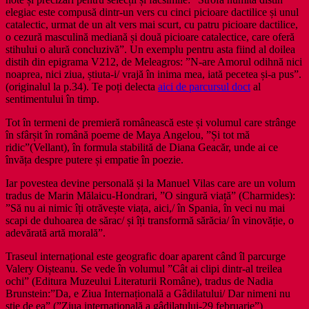
elegiac este compusă dintr-un vers cu cinci picioare dactilice și unul
catalectic, urmat de un alt vers mai scurt, cu patru picioare dactilice,
o cezură masculină mediană și două picioare catalectice, care oferă
stihului o alură concluzivă”. Un exemplu pentru asta fiind al doilea
distih din epigrama V212, de Meleagros: ”N-are Amorul odihnă nici
noaprea, nici ziua, știuta-i/ vrajă în inima mea, iată pecetea și-a pus”.
(originalul la p.34). Te poți delecta
aici de parcursul doct
al
sentimentului în timp.
Tot în termeni de premieră românească este și volumul care strânge
în sfârșit în română poeme de Maya Angelou, ”Și tot mă
ridic”(Vellant), în formula stabilită de Diana Geacăr, unde ai ce
învăța despre putere și empatie în poezie.
Iar povestea devine personală și la Manuel Vilas care are un volum
tradus de Marin Mălaicu-Hondrari, ”O singură viață” (Charmides):
”Să nu ai nimic îți otrăvește viața, aici,/ în Spania, în veci nu mai
scapi de duhoarea de sărac/ și îți transformă sărăcia/ în vinovăție, o
adevărată artă morală”.
Traseul internațional este geografic doar aparent când îl parcurge
Valery Oișteanu. Se vede în volumul ”Cât ai clipi dintr-al treilea
ochi” (Editura Muzeului Literaturii Române), tradus de Nadia
Brunstein:”Da, e Ziua Internațională a Gâdilatului/ Dar nimeni nu
știe de ea” (”Ziua internațională a gâdilatului-29 februarie”)