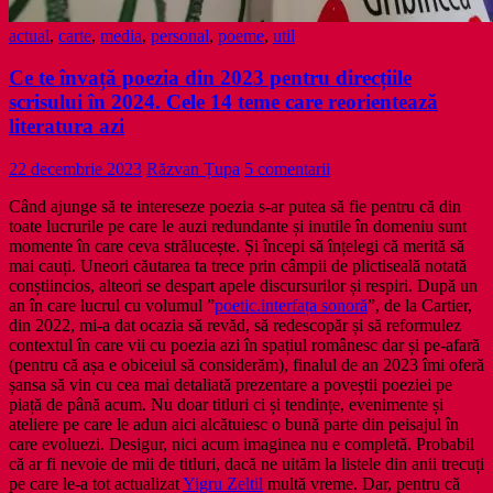
actual
,
carte
,
media
,
personal
,
poeme
,
util
Ce te învață poezia din 2023 pentru direcțiile
scrisului în 2024. Cele 14 teme care reorientează
literatura azi
22 decembrie 2023
Răzvan Țupa
5 comentarii
Când ajunge să te intereseze poezia s-ar putea să fie pentru că din
toate lucrurile pe care le auzi redundante și inutile în domeniu sunt
momente în care ceva strălucește. Și începi să înțelegi că merită să
mai cauți. Uneori căutarea ta trece prin câmpii de plictiseală notată
conștiincios, alteori se despart apele discursurilor și respiri. După un
an în care lucrul cu volumul ”
poetic.interfața sonoră
”, de la Cartier,
din 2022, mi-a dat ocazia să revăd, să redescopăr și să reformulez
contextul în care vii cu poezia azi în spațiul românesc dar și pe-afară
(pentru că așa e obiceiul să considerăm), finalul de an 2023 îmi oferă
șansa să vin cu cea mai detaliată prezentare a poveștii poeziei pe
piață de până acum. Nu doar titluri ci și tendințe, evenimente și
ateliere pe care le adun aici alcătuiesc o bună parte din peisajul în
care evoluezi. Desigur, nici acum imaginea nu e completă. Probabil
că ar fi nevoie de mii de titluri, dacă ne uităm la listele din anii trecuți
pe care le-a tot actualizat
Yigru Zeltil
multă vreme. Dar, pentru că