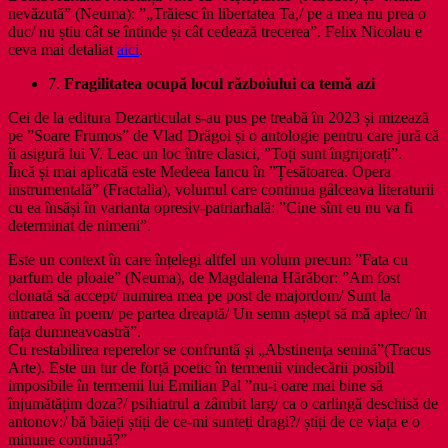
nevăzută” (Neuma): ”„Trăiesc în libertatea Ta,/ pe a mea nu prea o
duc/ nu știu cât se întinde și cât cedează trecerea”. Felix Nicolau e
ceva mai detaliat
aici
.
7.
Fragilitatea ocupă locul războiului ca temă azi
Cei de la editura Dezarticulat s-au pus pe treabă în 2023 și mizează
pe ”Soare Frumos” de Vlad Drăgoi și o antologie pentru care jură că
îi asigură lui V. Leac un loc între clasici, ”Toți sunt îngrijorați”.
Încă și mai aplicată este Medeea Iancu în ”Țesătoarea. Opera
instrumentală” (Fractalia), volumul care continua gâlceava literaturii
cu ea însăși în varianta opresiv-patriarhală: ”Cine sînt eu nu va fi
determinat de nimeni”.
Este un context în care înțelegi altfel un volum precum ”Fata cu
parfum de ploaie” (Neuma), de Magdalena Hărăbor: ”Am fost
clonată să accept/ numirea mea pe post de majordom/ Sunt la
intrarea în poem/ pe partea dreaptă/ Un semn aștept să mă aplec/ în
fața dumneavoastră”.
Cu restabilirea reperelor se confruntă și „Abstinenţa senină”(Tracus
Arte). Este un tur de forță poetic în termenii vindecării posibil
imposibile în termenii lui Emilian Pal ”nu-i oare mai bine să
înjumătățim doza?/ psihiatrul a zâmbit larg/ ca o carlingă deschisă de
antonov:/ bă băieți știți de ce-mi sunteți dragi?/ știți de ce viața e o
minune continuă?”