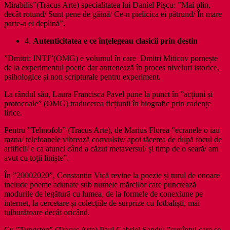
Mirabilis”(Tracus Arte) specialitatea lui Daniel Pișcu: ”Mai plin,
decât rotund/ Sunt pene de găină/ Ce-n pielicica ei pătrund/ În mare
parte-a ei deplină”.
4.
Autenticitatea e ce înțelegeau clasicii prin destin
”Dmitri: INTJ”(OMG) e volumul în care Dmitri Miticov pornește
de la experimentul poetic dar antrenează în proces niveluri istorice,
psihologice și non scripturale pentru experiment.
La rândul său, Laura Francisca Pavel pune la punct în ”acțiuni și
protocoale” (OMG) traducerea ficțiunii în biografic prin cadențe
lirice.
Pentru ”Tehnofob” (Tracus Arte), de Marius Florea ”ecranele o iau
razna/ telefoanele vibrează convulsiv/ apoi tăcerea de după focul de
artificii/ e ca atunci când a căzut metaversul/ și timp de o seară/ am
avut cu toții liniște”.
În ”20002020”, Constantin Vică revine la poezie și turul de onoare
include poeme adunate sub numele mărcilor care punctează
modurile de legătură cu lumea, de la formele de conexiune pe
internet, la cercetare și colecțiile de surprize cu fotbaliști, mai
tulburătoare decât oricând.
Cu ”Tungsten” (Tracus Arte) Paul Gabriel Sandu: ”cuvîntul care se