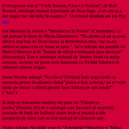
O recuperare este și ”Unde Suntem, Ceea Ce Suntem”, de Rolf
Bossert, antologie tradusă și prefațată de Nora Iuga: „Cel care şi-a
dat singur foc/ stă oblic în noapte.//”. O cronică detaliată are Ion Pop
aici
.
Ion Mureșan își asumă o ”Introducere în Poezie” (Charmides), cu
opt gravuri în lemn de Mircia Dumitrescu: ”Nu pentru că nu aș avea
altceva mai bun de făcut/ lucrez la desăvârșirea mea,/ dar m-am
săturat să spun ceea ce vreau să spun.”. Iar o selecție din poeziile lui
Matei Călinescu ai în ”Înainte de sfârșit e totdeauna prea devreme”
(Humanitas). Este o antologie alcătuită de Teodor Dună cu multe
surprize, inclusiv un poem scris împreună cu Nichită Stănescu în
sistemul cadavre exquis.
Ioana Nicolae adaugă ”Noctiluca”(Vellant) între negocierile cu
memoria pentru localizarea viului:”pisica a fost, a trecut,/ nu se vede
nimic pe obraz/ o ultimă gheară/ face rădăcini pe sub asfalt//”
(”Aici”)
În timp ce Alexandru Andrieș are parte cu ”Fluture pe
perdea”(Paralela 45) de o antologie care încearcă să surprindă
punctele de forță ale întâlnirii dintre texte și muzică și din
perspectivele celor care au fost marcați de cântecele sale.
Doina Adriana Nicolăiță vine cu ”Așteptările”(Mirador) și ”Mâna