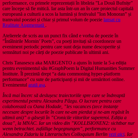
performance, cu primele reprezentații în librăria ”La Două Bufnițe”
care începe să fie mitică. Iar asta într-un an în care proiectul capitală
europeană a culturii a scos la lumină și festivalul ”Ion Monoran” și
tramvaiul poeziei și chiar și primul volum de poezie
lansat cu
Realitate Augmentată
.
Atelierele de scris au un punct fix când e vorba de poezie în
”Întâlnirile Mornin’ Poets”, cu poeți invitați să coordoneze un
eveniment periodic pentru care sunt deja nume descoperite și
semnături noi pe cărți de poezie publicate în ultimii ani.
Chris Tanasescu aka MARGENTO a ajuns în iunie la 5-a ediția
pentru evenimentul său #GraphPoem la Digital Humanities Summer
Institute. Îl prezintă drept “a data commoning hyper-platform
performance” cu sute de participanți și mii de urmăritori online.
Evenimentul
arată așa
.
Încă mai încerc să deslușesc traiectoriile spre care se îndreaptă
experimentul pentru Alexandra Pâzgu. O lucrare pentru care
colaborează cu Oana Hodade, ”les vacances (zece instanțe
necesare despre locurile în care ne-am pierdut și ne-am regăsit în
ultimii ani)” o găsești în ”Cronicile viitorilor supereroi. Ediția a
doua”, la MNAC. Iar un video din ”KOLLISIONEN2: sichtbar nur
wenn betrachtet. zufällige begegnungen”, performance cu
Alexandra Zidariu la Literarisches Colloquium Berlin
vezi aici
. Iar