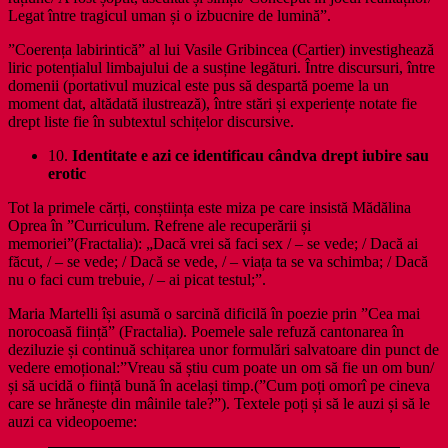
Legat între tragicul uman și o izbucnire de lumină”.
”Coerența labirintică” al lui Vasile Gribincea (Cartier) investighează
liric potențialul limbajului de a susține legături. Între discursuri, între
domenii (portativul muzical este pus să despartă poeme la un
moment dat, altădată ilustrează), între stări și experiențe notate fie
drept liste fie în subtextul schițelor discursive.
10.
Identitate e azi ce identificau cândva drept iubire sau
erotic
Tot la primele cărți, conștiința este miza pe care insistă Mădălina
Oprea în ”Curriculum. Refrene ale recuperării și
memoriei”(Fractalia): „Dacă vrei să faci sex / – se vede; / Dacă ai
făcut, / – se vede; / Dacă se vede, / – viața ta se va schimba; / Dacă
nu o faci cum trebuie, / – ai picat testul;”.
Maria Martelli își asumă o sarcină dificilă în poezie prin ”Cea mai
norocoasă ființă” (Fractalia). Poemele sale refuză cantonarea în
deziluzie și continuă schițarea unor formulări salvatoare din punct de
vedere emoțional:”Vreau să știu cum poate un om să fie un om bun/
și să ucidă o ființă bună în același timp.(”Cum poți omorî pe cineva
care se hrănește din mâinile tale?”). Textele poți și să le auzi și să le
auzi ca videopoeme: