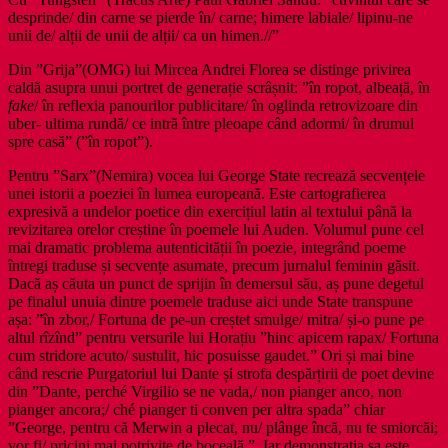
desprinde/ din carne se pierde în/ carne; himere labiale/ lipinu-ne
unii de/ alții de unii de alții/ ca un himen.//”
Din ”Grija”(OMG) lui Mircea Andrei Florea se distinge privirea
caldă asupra unui portret de generație scrâșnit: ”în ropot, albeață, în
fake
/ în reflexia panourilor publicitare/ în oglinda retrovizoare din
uber- ultima rundă/ ce intră între pleoape când adormi/ în drumul
spre casă” (”în ropot”).
Pentru ”Sarx”(Nemira) vocea lui George State recrează secvențele
unei istorii a poeziei în lumea europeană. Este cartografierea
expresivă a undelor poetice din exercițiul latin al textului până la
revizitarea orelor creștine în poemele lui Auden. Volumul pune cel
mai dramatic problema autenticității în poezie, integrând poeme
întregi traduse și secvențe asumate, precum jurnalul feminin găsit.
Dacă aș căuta un punct de sprijin în demersul său, aș pune degetul
pe finalul unuia dintre poemele traduse aici unde State transpune
așa: ”în zbor,/ Fortuna de pe-un creștet smulge/ mitra/ și-o pune pe
altul rîzînd” pentru versurile lui Horațiu ”hinc apicem rapax/ Fortuna
cum stridore acuto/ sustulit, hic posuisse gaudet.” Ori și mai bine
când rescrie Purgatoriul lui Dante și strofa despărțirii de poet devine
din ”Dante, perché Virgilio se ne vada,/ non pianger anco, non
pianger ancora;/ ché pianger ti conven per altra spada” chiar
”George, pentru că Merwin a plecat, nu/ plânge încă, nu te smiorcăi;
vor fi/ pricini mai potrivite de boceală.”. Iar demonstrația sa este