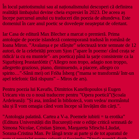
În locul patriotismului sau al naționalismului descoperi că definirea
realității limbajului devine cheia expresiei în 2023. De aceea aș
începe parcursul anului cu traduceri din poezia de altundeva. Este
domeniul în care anul poetic se dovedește neașteptat de ofertant.
Iar Casa de editură Max Blecher a marcat o premieră. Prima
antologie de poezie islandeză contemporană tradusă în română de
Ioana Miron. ”Avalanșa e pe sfârșite” selectează texte semnate de 12
autori, de la celebrități precum Sjon (”apare în poeme/ când ceața se
ridică/ ia cu ea muntele”- ars poetica) până la șarje consistente ca la
Sigurbjorg Þrastardóttir (”Allegro non tropo, adagio non troppo,
allegretto grazioso, piano, diminuendo, a piacere, allegro co
spirito…”-Sânii mei) ori Fríða Ísberg (”mama se transformă/ într-un
apel telefonic fără răspuns” – Miros de ars).
Pentru poezia lui Kavafis, Dimitrios Kanellopoulos și Eugen
Uricaru vin cu o nouă traducere pentru ”Opera poetică”(Școala
Ardeleană): ”Și asa, intrând în bibliotecă, vom vedea/ mormântul
său și îl vom omagia când vom începe să învățăm din cărți.”.
”Antologia palatină. Cartea a V-a. Poemele iubirii = ta erotika”
(Editura Universității din București) este o ediţie critică semnată de
Simona Nicolae, Cristian Şimon, Margareta Sfirschi-Lăudat,
Sorana-Cristina Man. Pe lângă texte ai parte și de tot aparatul de
note și precizări pentru selecții și facsimile: ”Strofa numită distih