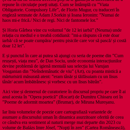
repune în circulație poeți uitați. Cum se întâmplă cu ”Viata
Obligatorie. Compulsory Life”, de Florin Mugur, cu traduceri în
engleză semnate de Adam J.Sorkin și Ioana Ieronim: ”Numai de
haos mi-e frică./ Nici de regi. Nici de fantomele lor.”
Și Horia Gârbea vine cu volumul ”de 12 lei iarbă” (Neuma) unde
relația cu mediul e o treabă cotidiană: ”mi-a răspuns că este doar
iarbă/ că se poate cumpăra/ pentru pisicile care vor să pască/ și costă
doar 12 lei”.
E și punctul în care ai putea să ajungi cu seria de poeme din ”Cum
reușești, viața mea”, de Dan Sociu, unde economia interacțiunilor
devine problemă de igienă mentală sau selecția lui Varujan
Vosganian din ”Neîndemânatic de viu” (Art), cu poanta mistică a
mărturisirii măsurată atent: ”eram tânăr și tăifăsuiam cu un Iisus
tânăr/ acum îmbătrânesc și vorbesc cu un Iisus bătrân”.
Aici vine și demersul de curatoriere în discursul propriu pe care îl ai
anul acesta în ”Opera poetică” (Rocart) de Dumitru Chioaru ori în
”Poeme de adormit moartea” (Brumar), de Miruna Mureșanu.
Iar lista volumelor de poezie care cartografiază variantele de
asumare a discursului uman în dinamica asurzitoare oferită de ceea
ce cândva era sentiment al naturii merge mai departe din 2023 cu
volume de Balázs Imre Jósef, ”Nopți în zen” (Cartea Românească),