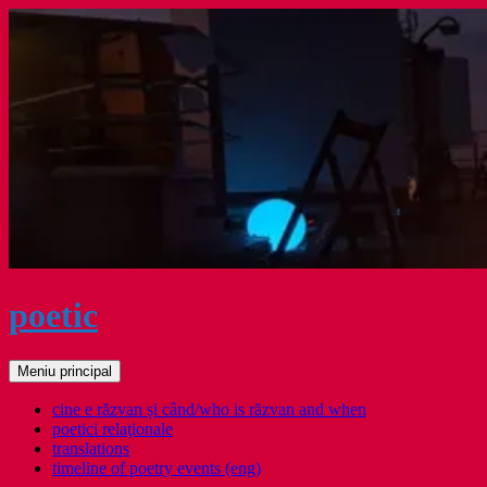
Sari
la
conținut
poetic
Caută
Meniu principal
cine e răzvan și când/who is răzvan and when
poetici relaţionale
translations
timeline of poetry events (eng)