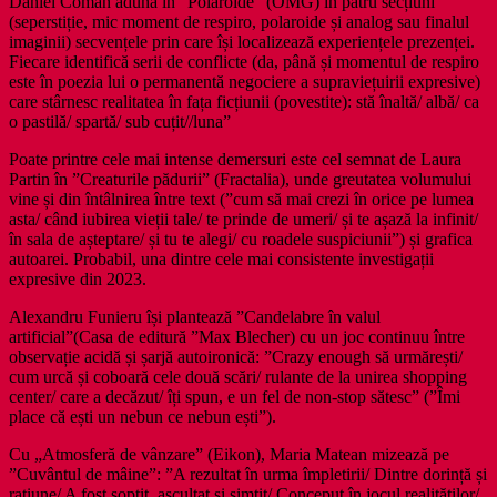
Daniel Coman adună în ”Polaroide” (OMG) în patru secțiuni
(seperstiție, mic moment de respiro, polaroide și analog sau finalul
imaginii) secvențele prin care își localizează experiențele prezenței.
Fiecare identifică serii de conflicte (da, până și momentul de respiro
este în poezia lui o permanentă negociere a supraviețuirii expresive)
care stârnesc realitatea în fața ficțiunii (povestite): stă înaltă/ albă/ ca
o pastilă/ spartă/ sub cuțit//luna”
Poate printre cele mai intense demersuri este cel semnat de Laura
Partin în ”Creaturile pădurii” (Fractalia), unde greutatea volumului
vine și din întâlnirea între text (”cum să mai crezi în orice pe lumea
asta/ când iubirea vieții tale/ te prinde de umeri/ și te așază la infinit/
în sala de așteptare/ și tu te alegi/ cu roadele suspiciunii”) și grafica
autoarei. Probabil, una dintre cele mai consistente investigații
expresive din 2023.
Alexandru Funieru își plantează ”Candelabre în valul
artificial”(Casa de editură ”Max Blecher) cu un joc continuu între
observație acidă și șarjă autoironică: ”Crazy enough să urmărești/
cum urcă și coboară cele două scări/ rulante de la unirea shopping
center/ care a decăzut/ îți spun, e un fel de non-stop sătesc” (”Îmi
place că ești un nebun ce nebun ești”).
Cu „Atmosferă de vânzare” (Eikon), Maria Matean mizează pe
”Cuvântul de mâine”: ”A rezultat în urma împletirii/ Dintre dorință și
rațiune/ A fost șoptit, ascultat și simțit/ Conceput în jocul realităților/