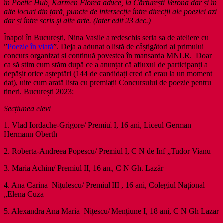
în Poetic Hub, Karmen Florea aduce, la Cărturești Verona dar și în
alte locuri din țară, puncte de intersecție între direcții ale poeziei azi
dar și între scris și alte arte.
(later edit 23 dec.)
Înapoi în București, Nina Vasile a redeschis seria sa de ateliere cu
”
Poezie în viață
”. Deja a adunat o listă de câștigători ai primului
concurs organizat și continuă povestea în mansarda MNLR. Doar
ca să știm cum stăm după ce a anunțat că afluxul de participanți a
depășit orice așteptări (144 de candidați cred că erau la un moment
dat), uite cum arată lista cu premiații Concursului de poezie pentru
tineri. București 2023:
Secțiunea elevi
1. Vlad Iordache-Grigore/ Premiul I, 16 ani, Liceul German
Hermann Oberth
2. Roberta-Andreea Popescu/ Premiul I, C N de Inf „Tudor Vianu
3. Maria Achim/ Premiul II, 16 ani, C N Gh. Lazăr
4. Ana Carina Nițulescu/ Premiul III , 16 ani, Colegiul Național
„Elena Cuza
5. Alexandra Ana Maria Nițescu/ Mențiune I, 18 ani, C N Gh Lazar