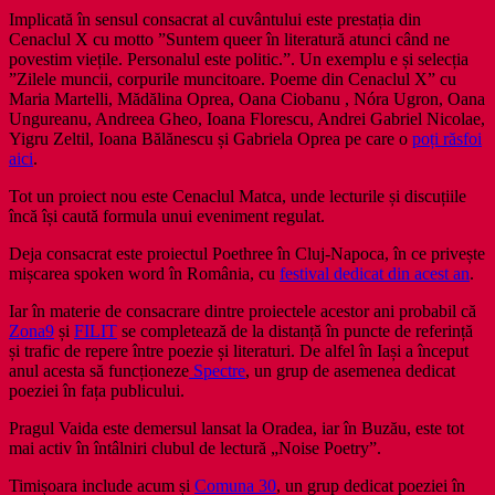
Implicată în sensul consacrat al cuvântului este prestația din
Cenaclul X cu motto ”Suntem queer în literatură atunci când ne
povestim viețile. Personalul este politic.”. Un exemplu e și selecția
”Zilele muncii, corpurile muncitoare. Poeme din Cenaclul X” cu
Maria Martelli, Mădălina Oprea, Oana Ciobanu , Nóra Ugron, Oana
Ungureanu, Andreea Gheo, Ioana Florescu, Andrei Gabriel Nicolae,
Yigru Zeltil, Ioana Bălănescu și Gabriela Oprea pe care o
poți răsfoi
aici
.
Tot un proiect nou este Cenaclul Matca, unde lecturile și discuțiile
încă își caută formula unui eveniment regulat.
Deja consacrat este proiectul Poethree în Cluj-Napoca, în ce privește
mișcarea spoken word în România, cu
festival dedicat din acest an
.
Iar în materie de consacrare dintre proiectele acestor ani probabil că
Zona9
și
FILIT
se completează de la distanță în puncte de referință
și trafic de repere între poezie și literaturi. De alfel în Iași a început
anul acesta să funcționeze
Spectre
, un grup de asemenea dedicat
poeziei în fața publicului.
Pragul Vaida este demersul lansat la Oradea, iar în Buzău, este tot
mai activ în întâlniri clubul de lectură „Noise Poetry”.
Timișoara include acum și
Comuna 30
, un grup dedicat poeziei în