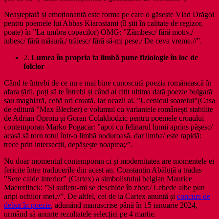
Neașteptată și emoționantă este forma pe care o găsește Vlad Drăgoi
pentru poemele lui Abbas Kiarostami (îl știi în calitate de regizor,
poate) în ”La umbra copacilor) OMG: ”Zâmbesc/ fără motiv,/
iubesc/ fără măsură,/ trăiesc/ fără să-mi pese./ De ceva vreme.//”.
2.
Lumea în propria ta limbă pune fiziologie în loc de
folclor
Când te întrebi de ce nu e mai bine cunoscută poezia românească în
afara țării, poți să te întrebi și când ai citit ultima dată poezie bulgară
sau maghiară, cehă ori croată. Iar ocazii ai. ”Ucenicul soarelui”(Casa
de editură ”Max Blecher) e volumul cu variantele românești stabilite
de Adrian Oproiu și Goran Colakhodzic pentru poemele croaului
contemporan Marko Pogacar: ”apoi cu felinarul lumii aprins pășesc/
acasă să torn totul într-o limbă noduroasă. dar limba/ este rapidă:
trece prin intersecții, depășește noaptea;/”.
Nu doar momentul contemporan ci și modernitatea are momentele ei
fericite între traducerile din acest an. Constantin Abăluță a tradus
”Sere calde interior” (Cartex) a simbolistului belgian Maurice
Maeterlinck: ”Și sufletu-mi se deschide în zbor:/ Lebede albe pun
aripi ochilor mei.//”. De altfel, cei de la Cartex anunță și
concurs de
debut în poezie
, adunând manuscrise până în 15 ianuarie 2024,
urmând să anunțe rezultatele selecției pe 4 martie.