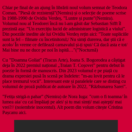
Chiar pe final de an ajung în librării noul volum semnat de Teodora
Coman, ”Piesă de rezistență”(Nemira) și o selecție de poeme scrise
în 1988-1990 de Ovidiu Verdeș, ”Luntre și punte”(Nemira).
Volumul nou al Teodorei încă nu l-am găsit dar Sebastian Sifft îl
prezintă așa: ”Un exercițiu lucid de administrare logistică a viului”.
Din poeziile inedite ale lui Ovidiu Verdeș rețin aici: ”Toate supliciile
sunt la fel – filmate cu încetinitorul;/ Nu simți durerea, dar știi că e
acolo/ În vreme ce defilează carnavalul și-ți spui/ Că dacă asta e tot/
Mai bine nu ne duce pe noi în ispită…”(”Nocturnă)
Cu ”Doamna Goliat” (Tracus Arte), Ioana S. Bogorodea a câștigat
deja în 2022 premiul național „Traian T. Coșovei” pentru debut în
poezie în formă de manuscris. Din 2023 volumul e pe piață cu
drama expresiei pusă în scenă pe îndelete: ”m-au lovit pentru că le
place tremurul vocii”. Interesant este și paralelele care se disting cu
volumul de proză publicat de autoare în 2022, ”Răzbunarea Sarei”.
”Fetița strigă-n pahar” (Nemira) de Nora Iuga: ”cum o fi toamna/ în
lumea aia/ cu cai împăiați pe alei/ și tu mai simți/ mai aștepți/ mai
vrei?// (noiembrie inocentul). Alt poem din volum citește Cristina
Pașcanu aici.