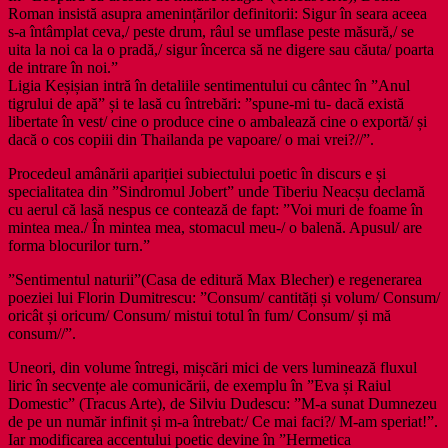
Roman insistă asupra amenințărilor definitorii: Sigur în seara aceea
s-a întâmplat ceva,/ peste drum, râul se umflase peste măsură,/ se
uita la noi ca la o pradă,/ sigur încerca să ne digere sau căuta/ poarta
de intrare în noi.”
Ligia Keșișian intră în detaliile sentimentului cu cântec în ”Anul
tigrului de apă” și te lasă cu întrebări: ”spune-mi tu- dacă există
libertate în vest/ cine o produce cine o ambalează cine o exportă/ și
dacă o cos copiii din Thailanda pe vapoare/ o mai vrei?//”.
Procedeul amânării apariției subiectului poetic în discurs e și
specialitatea din ”Sindromul Jobert” unde Tiberiu Neacșu declamă
cu aerul că lasă nespus ce contează de fapt: ”Voi muri de foame în
mintea mea./ În mintea mea, stomacul meu-/ o balenă. Apusul/ are
forma blocurilor turn.”
”Sentimentul naturii”(Casa de editură Max Blecher) e regenerarea
poeziei lui Florin Dumitrescu: ”Consum/ cantități și volum/ Consum/
oricât și oricum/ Consum/ mistui totul în fum/ Consum/ și mă
consum//”.
Uneori, din volume întregi, mișcări mici de vers luminează fluxul
liric în secvențe ale comunicării, de exemplu în ”Eva și Raiul
Domestic” (Tracus Arte), de Silviu Dudescu: ”M-a sunat Dumnezeu
de pe un număr infinit și m-a întrebat:/ Ce mai faci?/ M-am speriat!”.
Iar modificarea accentului poetic devine în ”Hermetica