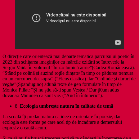
O direcție care orientează mai departe tematica parcursului poetic în
2023 din schițarea imaginilor cu mărcile ezitării se întrevede la
Sergiu Vaida în volumul ”Într-o lumină aurie”(Cartea Românească):
”Stând pe colină și auzind roțile dințate/ în timp ce pădurea tremura
cu un curcubeu deasupra” (”Ficus elastica). Iar ”Colinde şi daruri de
veghe”(Spandugino) adună texte de gen formulate în timp de
Monica Pillat: ”Și nu știu să-ți spun Vestea,/ Dar ți0am adus
dovadă:/ Minunea că sunt vie. (”Aud în întuneric”).
8.
Ecologia umbrește natura în calitate de temă
La școală îți predau natura ca idee de orientare în poezie, dar
ecologia este forma pe care acel tip de încadrare a demersului
expresiv o caută acum.
Și ca să nu fie bruscă trecerea poți să te gândești la încercarea de a