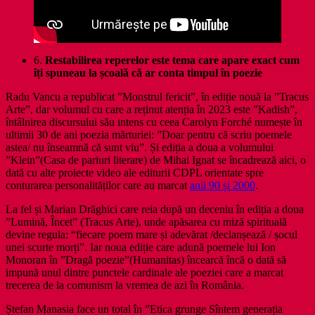
6.
Restabilirea reperelor este tema care apare exact cum
îți spuneau la școală că ar conta timpul în poezie
Radu Vancu a republicat ”Monstrul fericit”, în ediție nouă la ”Tracus
Arte”, dar volumul cu care a reținut atenția în 2023 este ”Kadish”,
întâlnirea discursului său intens cu ceea Carolyn Forché numește în
ultimii 30 de ani poezia mărturiei: ”Doar pentru că scriu poemele
astea/ nu înseamnă că sunt viu”. Și ediția a doua a volumului
”Klein”(Casa de pariuri literare) de Mihai Ignat se încadrează aici, o
dată cu alte proiecte video ale editurii CDPL orientate spre
conturarea personalităților care au marcat
anii 90 și 2000
.
La fel și Marian Drăghici care reia după un deceniu în ediția a doua
”Lumină, Încet” (Tracus Arte), unde apăsarea cu miză spirituală
devine regula: “fiecare poem mare și adevărat /declanșează / șocul
unei scurte morți”. Iar noua ediție care adună poemele lui Ion
Monoran în ”Dragă poezie”(Humanitas) încearcă încă o dată să
impună unul dintre punctele cardinale ale poeziei care a marcat
trecerea de la comunism la vremea de azi în România.
Ștefan Manasia face un total în ”Etica grunge Sîntem generația