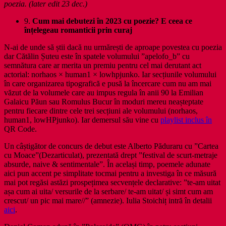
poezia. (later edit 23 dec.)
9.
Cum mai debutezi în 2023 cu poezie? E ceea ce
înțelegeau romanticii prin curaj
N-ai de unde să știi dacă nu urmărești de aproape povestea cu poezia
dar Cătălin Șuteu este în spatele volumului ”apelofo_b” cu
semnătura care ar merita un premiu pentru cel mai derutant act
actorial: norhaos × human1 × lowhpjunko. Iar secțiunile volumului
în care organizarea tipografică e pusă la încercare cum nu am mai
văzut de la volumele care au impus regula în anii 90 la Emilian
Galaicu Păun sau Romulus Bucur în moduri mereu neașteptate
pentru fiecare dintre cele trei secțiuni ale volumului (norhaos,
human1, lowHPjunko). Iar demersul său vine cu
playlist inclus în
QR Code.
Un câștigător de concurs de debut este Alberto Păduraru cu ”Cartea
cu Moace”(Dezarticulat), prezentată drept ”festival de scurt-metraje
absurde, naive & sentimentale”. În același timp, poemele adunate
aici pun accent pe simplitate tocmai pentru a investiga în ce măsură
mai pot regăsi astăzi prospețimea secvențele declarative: ”te-am uitat
așa cum ai uita/ versurile de la serbare/ te-am uitat/ și simt cum am
crescut/ un pic mai mare//” (amnezie). Iulia Stoichiț intră în detalii
aici
.