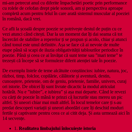
mi-am petrecut anul cu diferite împachetări poetic prin performance
cu rolele de celofan drept piele sonoră, am și perspectiva aproape
completă acum pentru felul în care arată sistemul muscular al poeziei
în română, dacă vrei.
Ce afli la școală despre poezie se potrivește destul de puțin cu ce
vezi atunci când citești. Dar la un moment dat îți dai seama că tot
încercări de stabilire a reperelor ți se propun și acolo, chiar și atunci
când tonul este unul definitiv. Așa se face că ai nevoie de multe
etape până să scapi de iluzia obligativității tablourilor periodice în
poezie. Până și ceea ce ai învățat că sunt teme sau ”mari teme” te
trezești că începe să se formuleze diferit atenției tale în poezie.
De exemplu listele de teme alcătuite conștiincios: iubire, natura, joc,
război, timp, folclor, copilărie, călătorie și aventură, destin,
cunoaștere, prietenie, om de geniu, prietenie, familie, univers, curaj
ori istorie. De obicei îți sunt livrate dicactic la modul atriculat
hotărât. Nu e ”iubire”, e iubirea” și așa mai departe. Când le revezi
cu cărți de poezie în mână te prinzi că lucrurile stau mereu un pic
altfel. Și uneori chiar mai mult altfel. În locul temelor care ți s-au
predat descoperi variații și uneori abordări care îți deschid moduri
fertile și captivante pentru ceea ce ai citit deja. Și asta urmează aici în
14 secvențe.
1.
Realitatea limbajului înlocuiește istoria