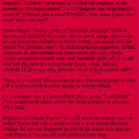
extincției” (Cartier): ”am revenit tot levitînd sub plapumă. le-am
povestit nu m-a crezut nimeni”. Iar O.Nimigean vine cu perspectiva
opusă în ”p tlkmnd alba ai btn d POWER”: ”stau întins și simt cum
crește/ iarba prin mine”.
Pentru Magda Cârneci, proiectul ”Insurecții. Incantații” (Editura
Radio), care adună 40 de poeme citite de poetă, atinge dimensiunea
pe care poezia sa a schițat-o cu fiecare volum, cea sonoră. Selecția
include ”O, generatia mea”: ”Și totdeauna numai fragmente, țăndări,
chiștoace/ ale unei realități care întrece toate măsurile,/ femeia
aceasta și-a pierdut hainele și-și caută flamândă/ altele noi, și umblă
să-și iasă din piele/ și e senzațională/ Haide, cântă, slăvește,
cuvântă!/ O, generația mea, generație, de ce te ții de palavre atât?//”.
”Integrala poemelor” (Humanitas) de Ana Blandiana ajunge la ediția
a II-a, la patru ani de la prima apariție la aceeași editură.
Cu o antologie vine și Carmen-Maria Mecu pentru ”Lumi fluide”
(Tracus Arte) unde adună poeme din cărțile publicate în perioada
2013-2022.
Regăsirea lui Cristian Popescu în vol III jurnal din seria pe care i-o
dedică Tracus Arte este o ocazie pe care o ai să vizitezi discursul
cotidian din care vin fragmente pe care îți dai seama că le știai din
”Arta Popescu” sau din alte texte publicate între timp.