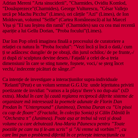
Adrian Mereni ”Arta sinuciderii”, ”Charmides, Ovidiu Komlod,
”Douăsprezece”(Charmides), George Vulturescu, ”César Vallejo
urcă pe Machu Picchu” (Limes), ori cărțile ”Azi” (Limes), de Ion
Moldovan, volumul ”Selfie” (Cartea Românească) al lui Marcel
Vișa și ”El sau Ieșirea din ramă” (Charmides) sau cu cea mai recentă
apariție a lui Gellu Dorian, ”Proba focului”(Limes).
Dar Ion Pop oferă imaginea finală a procesului de curatoriere a
relației cu natura în ”Proba focului”: ”Vezi încă și încă o dată,/ cum
ți se adâncesc dungile/ de pe obraji, din jurul ochilor,/ de pe frunte,-/
zi după zi/ sculptura devine desen./ Fațadă/ a celei de-a treia
dimensiuni/ în care se sting tunete, foșnete, voci,/ se șterg încet
vechi,/ indecente picături de sânge.//”
Ca intenție de investigare a interacțiunilor supra-individuale
”Relanti”(Prut) e un volum semnat G.G.Utz unde lejeritatea privirii
poetizante de invidiat: ”vamos a la playa/ there’s no dup-aia” (xD
extra).
Modul în care își caută reglarea reciprocă diferite sisteme de
organizare mă interesează la poemele adunate de Florin Dan
Prodan în ”Unterground” (Junimea), Denisa Duran cu ”Un pisoi
cu cap de floare” (Fractalia, în colecția Sonia) și Călin Dănilă în
”Orchestra π” (Junimea). Poate așa ar trebui să vezi și două
volume cu care debutează Ana-Maria Păunescu pentru ”Toate
poeziile pe care nu ți le-am scris” și ”Ai vreme să vorbim?”, cu
care îmi pun o problemă diferită în ce privește interacțiunile cu