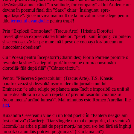
desăvârșită atunci când ”In solitude, for company” al lui Auden care
devine în poemul final din ”Sarx” chiar ”Însingurat, spre-
mpărtășire”. Și ce ai vrea mai mult de la un volum care alege pentru
titlu
termenul evanghelic
pentru trup?!
Prin ”Explozii Controlate” (Tracus Arte), Hristina Doroftei
investighează expresivitatea limitelor: ”pereții sunt împinși cu putere/
și se cocoșează/ iar pe mine mă lipesc de cocoașa lor/ precum un
autocolant obedient”
Cu ”Poezii pentru începatori”(Charmides) Florin Partene promite o
revenire la sine: ”ca iepurii puri/ trecem pe drum/ consumăm
clorofilă/ filă după filă” (”Cântec târziu”).
Pentru ”Plăcerea Spectacolului” (Tracus Arte), T.S. Khasis
parafreazează și dezvoltă ușor o idee din jurnalismul lui
Eminescu: ”e atîta religie pe planeta asta/ încît e imposibil ca unii să
nu le dea altora-n cap. am repetat-o/ privind răsăritul cărămiziu/
(neon imens/ arzînd lumea)”. Mai minuțios este Romeo Aurelian Ilie
aici
.
Ruxandra Cesereanu vine cu un total poetic în ”Panteră neagră am
fost cândva” (Cartier): ”Dar sângele nu mai e purpuriu, ci o ventuză
lacomă,/ iar arba e plină de pești morți,/ nu poți s-o bei fără să înghiți
un solz/ ca un tăiș potrivit pe grumaz” (”Cu lama tai”)