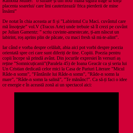
Ramona Müller: ”o suflare și din nou/ mâna sigură trage la sorți/
placenta soarelui/ care îmi cauterizează/ frica pierderii de mine
însămi”
De notat în chia aceasta ar fi și ”Labirintul Cu Maci. cuvântul care
mă însoţeşte” vol.V (Tracus Arte) unde trebuie să îl crezi pe cuvânt
pe Julian Gamentz: ” scriu cuvinte-amestecate, ți-am născut un
labirint, roș aprins plin de păcate, cu maci fresh să mi-te-alint”.
Iar când e vorba despre celălalt, abia aici pot vorbi despre poezia
orientată spre cei care sunt diferiți de tine. Copiii. Poezia pentru
copii începe să prindă avânt. Din jocurile expresiei în versuri aș
reține ”Somnicuțicanii”(Paralela 45) de Ioana Geacăr ca și seria lui
Un Cristian dedicată celor mici la Casa de Pariuri Literare ”Micul
Râde-n somn”, ”Fântânile lui Râde-n somn”, ”Râde-n somn la
mare”, ”Râde-n somn la salină”, ”Te mănânc!”. Ca să-ți faci o idee
ce energie e în această zonă ai un spectacol aici: