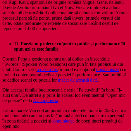
ori Rupi Kaur, spaniolul de origine română Miguel Gane, italianul
Davide Avolio ori românul Iv cel Naiv. Fiecare dintre ei a adunat
sute de mii de urmăritori online înainte să debuteze în volum. Acum
procesul pare să fie pentru prima dată invers, primele versuri din
carte, odată publicate pe rețelele de socializare urcând destul de
repede spre 1.000 de aprecieri.
11.
Poezia în proiecte cu/pentru public și performance îți
spun azi ce este familie
Cosmin Perța a gestionat pentru un al doilea an înscenările
”Swords” (Spoken Word Sessions) care pun în fața publicului din
Club Control seri (
a mea a fos
t în mod excepțional
după amiază
) cu
invitați contemporani dedicați poeziei în performance. Sau poftiți să
se dedice scenei cu poezia lor
măcar de această dată
.
Din aceeași familie bucureșteană e seria ”Pe cuvânt!” în barul ”I-
auzi una”. De altfel a și prins în același loc evenimentul ”Open mic
de poezie” de la
Aia cu poezia
.
Laboratoarele Visceral au pornit cu motoarele turate în 2023, cu mai
multe întâlniri care au pus față în față autori cu oarecare experiență
în zona tipărită a poeziei și
comunitatea
de poeți tineri pregătiți de
open mic.