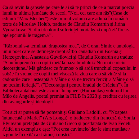
Ca să revin la șansele pe care le ai să te prinzi de ce a marcat poezia
lumii în ultima jumătate de secol, ”Noi, cei care am râs”(Casa de
editură ”Max Blecher”) este primul volum care adună în română
texte de Miroslav Holub, traduse de Claudiu Komartin și Jirina
Vyoralkova:”Și din tricolorul suferinței mortale/ zi după zi/ firele-
nțelepciunii/ le tragem.//”.
”Războiul s-a terminat, dragostea mea”, de Goran Simic e antologia
unui poet care se definește drept sârbo-canadian din Bosnia și
Herzegovina. Anastasia Gavrilovici și Claudiu Komartin au tradus:
”Stau împreună cu copiii mei/ la baza bradului./ Nu mai e nicio
decorațiune./ Mă gândesc ce frumos/ o să ardă trunchiul copacului în
sobă,/ în vreme ce copiii mei visează la ziua care o să vină/ și la
cadourile care-i așteaptă.// Mâine o să ne trezim fericiți./ Mâine o să
ne trezim fericiți//”. (”Decorațiuni pentru bradul de Crăciun”). În
Biblioteca italiană este acum ”În apnee”(Humanitas) volumul lui
Milo de Angelis, poetul premiat la FILB în 2023 și creditat cu ieșirea
din avangarde și ideologii.
Tot aici ar putea să fie pomenit și Giuliano Ladolfi, cu ”Noaptea
întunecată a Mariei” (Ars Longa), o traducere din franceză de Sonia
Elvireanu prefațată de Giuliano Greco și postfațată de Ivan Fedeli.
Altfel un exemplu e așa: ”Pot crea cuvintele/ dar le simt mutilate,/
izgonite în exil/ ca strămoșii noștri.”.