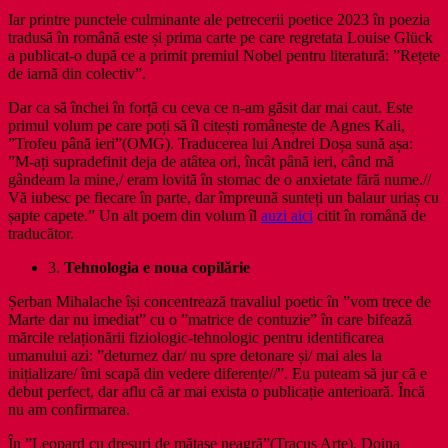
Iar printre punctele culminante ale petrecerii poetice 2023 în poezia
tradusă în română este și prima carte pe care regretata Louise Glück
a publicat-o după ce a primit premiul Nobel pentru literatură: ”Rețete
de iarnă din colectiv”.
Dar ca să închei în forță cu ceva ce n-am găsit dar mai caut. Este
primul volum pe care poți să îl citești românește de Agnes Kali,
”Trofeu până ieri”(OMG). Traducerea lui Andrei Doșa sună așa:
”M-ați supradefinit deja de atâtea ori, încât până ieri, când mă
gândeam la mine,/ eram lovită în stomac de o anxietate fără nume.//
Vă iubesc pe fiecare în parte, dar împreună sunteți un balaur uriaș cu
șapte capete.” Un alt poem din volum îl
auzi aici
citit în română de
traducător.
3.
Tehnologia e noua copilărie
Șerban Mihalache își concentrează travaliul poetic în ”vom trece de
Marte dar nu imediat” cu o ”matrice de contuzie” în care bifează
mărcile relaționării fiziologic-tehnologic pentru identificarea
umanului azi: ”deturnez dar/ nu spre detonare și/ mai ales la
inițializare/ îmi scapă din vedere diferențe//”. Eu puteam să jur că e
debut perfect, dar aflu că ar mai exista o publicație anterioară. Încă
nu am confirmarea.
În ”Leopard cu dresuri de mătase neagră”(Tracus Arte), Doina