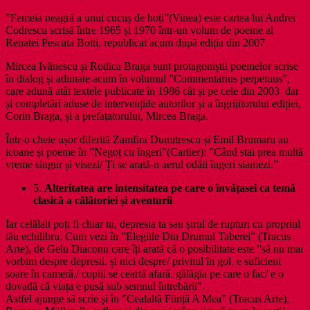
”Femeia neagră a unui cucuș de hoți”(Vinea) este cartea lui Andrei
Codrescu scrisă între 1965 și 1970 într-un volum de poeme al
Renatei Pescata Botti, republicat acum după ediția din 2007
Mircea Ivănescu și Rodica Braga sunt protagoniștii poemelor scrise
în dialog și adunate acum în volumul ”Commentarius perpetuus”,
care adună atât textele publicate în 1986 cât și pe cele din 2003 dar
și completări aduse de intervențiile autorilor și a îngrijitorului ediției,
Corin Braga, și a prefațatorului, Mircea Braga.
Într-o cheie ușor diferită Zamfira Dumitrescu și Emil Brumaru au
icoane și poeme în ”Negoț cu îngeri”(Cartier): ”Când stai prea multă
vreme singur și visezi/ Ți se arată-n aerul odăii îngeri siamezi.”
5.
Alteritatea are intensitatea pe care o învățasei ca temă
clasică a călătoriei și aventurii
Iar celălalt poți fi chiar tu, depresia ta sau șirul de rupturi cu propriul
tău echilibru. Cum vezi în ”Elegiile Din Drumul Taberei” (Tracus
Arte), de Gelu Diaconu care îți arată că o posibilitate este ”să nu mai
vorbim despre depresii. și nici despre/ privitul în gol. e suficient
soare în cameră./ copiii se ceartă afară. gălăgia pe care o fac/ e o
dovadă că viața e pusă sub semnul întrebării”.
Astfel ajunge să scrie și în ”Cealaltă Ființă A Mea” (Tracus Arte),