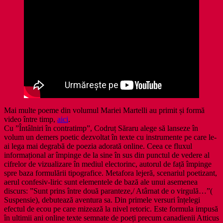
Mai multe poeme din volumul Mariei Martelli au primit și formă
video între timp,
aici
.
Cu ”Întâlniri în contratimp”, Codruț Săraru alege să lanseze în
volum un demers poetic dezvoltat în texte cu instrumente pe care le-
ai lega mai degrabă de poezia adorată online. Ceea ce fluxul
informațional ar împinge de la sine în sus din punctul de vedere al
cifrelor de vizualizare în mediul electorinc, autorul de față împinge
spre baza formulării tipografice. Metafora lejeră, scenariul poetizant,
aerul confesiv-liric sunt elementele de bază ale unui asemenea
discurs: ”Sunt prins între două paranteze,/ Atârnat de o virgulă…”(
Suspensie), debutează aventura sa. Din primele versuri înțelegi
efectul de ecou pe care mizează la nivel retoric. Este formula impusă
în ultimii ani online texte semnate de poeți precum canadienii Atticus