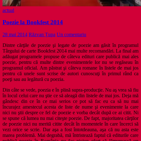
actual
Poezie la Bookfest 2014
28 mai 2014
Răzvan Țupa
Un comentariu
Dintre cărţile de poezie şi legate de poezie am găsit în programul
Târgului de carte Bookfest 2014 mai multe recomandări. La final am
adăugat programele propuse de câteva edituri care publică mai ales
poezie, pentru că multe dintre evenimentele lor nu se regăseau în
programul oficial. Am păstrat şi câteva romane în listele de mai jos
pentru că unele sunt scrise de autori cunoscuţi în primul rând ca
poeţi sau au legătură cu poezia.
Din câte se vede, poezia e în plină supra-producţie. Nu aş vrea să fiu
în locul celui care nu ştie ce să aleagă din listele de mai jos. Deja mă
gândesc din ce în ce mai serios ce pot să fac eu ca să nu mai
încurajez amestecul acesta de liste de nume şi evenimente la care
nici nu ştii despre ce fel de poezie e vorba decât după ce ai citit. Ni
se spune că lumea nu mai citeşte poezie. De fapt, majoritatea cărţilor
de poezie nici nu merită citite decât în momentele în care încerci să
vezi orice se scrie. Dar aşa a fost întotdeauna, aşa că nu asta este
marea problemă. Mai degrabă, mă întristează faptul că editurile care
publică poezie în România nu fac niciun efort să lămurească un