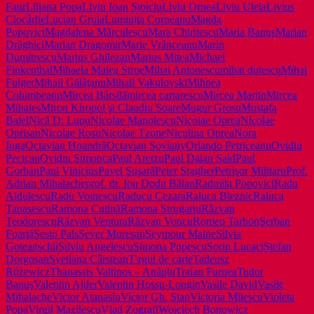
Faur
Liliana Popa
Liviu Ioan Stoiciu
Liviu Ornea
Liviu Uleia
Livius
Ciocârlie
Lucian Gruia
Luminiţa Corneanu
Magda
Popovici
Magdalena Mărculescu
Mara Chiritescu
Maria Banuş
Marian
Drăghici
Marian Dragomir
Marie Vrânceanu
Marin
Dumitrescu
Marius Ghilezan
Marius Mitea
Michael
Finkenthal
Mihaela Malea Stroe
Mihai Antonescu
mihai dutescu
Mihai
Fulger
Mihail Gălăţanu
Mihail Vakulovski
Mihnea
Columbeanu
Mircea Bârsilă
mircea cartarescu
Mircea Martin
Mircea
Mihaies
Miron Kiropol şi Claudiu Soare
Mugur Grosu
Mustafa
Balel
Nică D: Lupu
Nicolae Manolescu
Nicolae Oprea
Nicolae
Oprisan
Nicolae Rosu
Nicolae Tzone
Niculina Oprea
Nora
Iuga
Octavian Hoandră
Octavian Soviany
Orlando Petriceanu
Ovidiu
Pecican
Ovidiu Şimonca
Paul Aretzu
Paul Daian Said
Paul
Gorban
Paul Vinicius
Pavel Şuşară
Peter Sragher
Petrişor Militaru
Prof.
Adrian Mihalache
prof. dr. Ion Dodu Bălan
Radmila Popovici
Radu
Aldulescu
Radu Voinescu
Raducu Cezara
Raluca Bleznic
Raluca
Tanasescu
Ramona Cutină
Ramona Strugariu
Răzvan
Teodorescu
Răzvan Ventura
Răzvan Voncu
Romeo Tarhon
Şerban
Foarţă
Sesto Pals
Sever Muresan
Seymour Maine
Silvia
Goteanschii
Silviu Angelescu
Simona Popescu
Sorin Lucaci
Ștefan
Dorgoșan
Svetlana Cârstean
T\rgul de carte
Tadeusz
Różewicz
Thanassis Valtinos – Anáplu
Traian Furnea
Tudor
Banuş
Valentin Ajder
Valentin Hossu-Longin
Vasile David
Vasile
Mihalache
Victor Atanasiu
Victor Gh. Stan
Victoria Milescu
Violeta
Popa
Virgil Mazilescu
Vlad Zografi
Wojciech Bonowicz