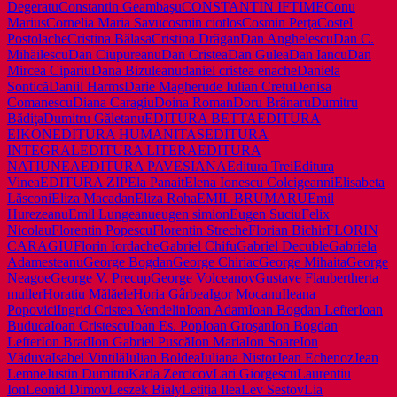
Degeratu
Constantin Geambaşu
CONSTANTIN IFTIME
Conu
Marius
Cornelia Maria Savu
cosmin ciotlos
Cosmin Perţa
Costel
Postolache
Cristina Bălasa
Cristina Drăgan
Dan Anghelescu
Dan C.
Mihăilescu
Dan Ciupureanu
Dan Cristea
Dan Gulea
Dan Iancu
Dan
Mircea Cipariu
Dana Bizuleanu
daniel cristea enache
Daniela
Sontică
Daniil Harms
Darie Magheru
de Iulian Cretu
Denisa
Comanescu
Diana Caragiu
Doina Roman
Doru Brânaru
Dumitru
Bădiţa
Dumitru Găletanu
EDITURA BETTA
EDITURA
EIKON
EDITURA HUMANITAS
EDITURA
INTEGRAL
EDITURA LITERA
EDITURA
NATIUNEA
EDITURA PAVESIANA
Editura Trei
Editura
Vinea
EDITURA ZIP
Ela Panait
Elena Ionescu Colcigeanni
Elisabeta
Lăsconi
Eliza Macadan
Eliza Roha
EMIL BRUMARU
Emil
Hurezeanu
Emil Lungeanu
eugen simion
Eugen Suciu
Felix
Nicolau
Florentin Popescu
Florentin Streche
Florian Bichir
FLORIN
CARAGIU
Florin Iordache
Gabriel Chifu
Gabriel Decuble
Gabriela
Adamesteanu
George Bogdan
George Chiriac
George Mihaita
George
Neagoe
George V. Precup
George Volceanov
Gustave Flaubert
herta
muller
Horatiu Mălăele
Horia Gârbea
Igor Mocanu
Ileana
Popovici
Ingrid Cristea Vendelin
Ioan Adam
Ioan Bogdan Lefter
Ioan
Buduca
Ioan Cristescu
Ioan Es. Pop
Ioan Groşan
Ion Bogdan
Lefter
Ion Brad
Ion Gabriel Puscă
Ion Maria
Ion Soare
Ion
Văduva
Isabel Vintilă
Iulian Boldea
Iuliana Nistor
Jean Echenoz
Jean
Lemne
Justin Dumitru
Karla Zercicov
Lari Giorgescu
Laurentiu
Ion
Leonid Dimov
Leszek Biały
Letiția Ilea
Lev Sestov
Lia