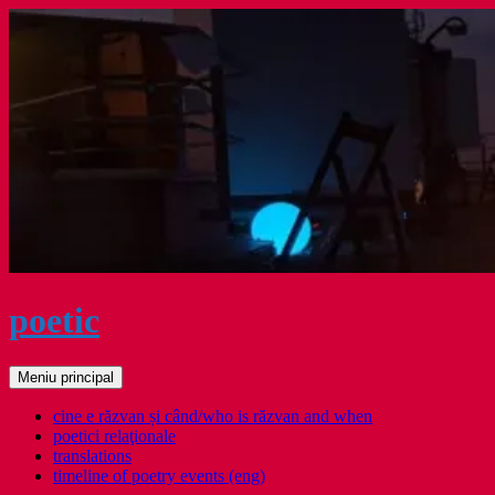
Sari
la
conținut
poetic
Caută
Meniu principal
cine e răzvan și când/who is răzvan and when
poetici relaţionale
translations
timeline of poetry events (eng)