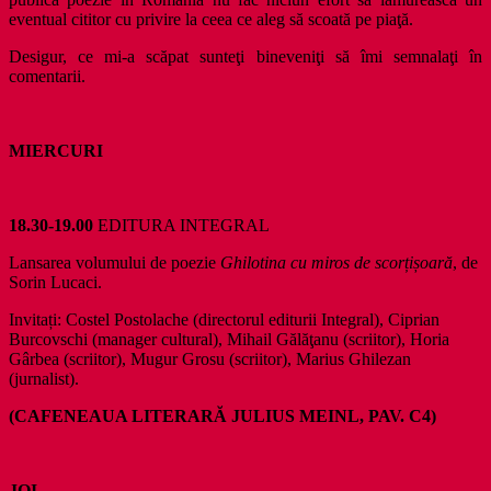
eventual cititor cu privire la ceea ce aleg să scoată pe piaţă.
Desigur, ce mi-a scăpat sunteţi bineveniţi să îmi semnalaţi în
comentarii.
MIERCURI
18.30-19.00
EDITURA INTEGRAL
Lansarea volumului de poezie
Ghilotina cu miros de scor
ț
i
ș
oară
, de
Sorin Lucaci.
Invitați: Costel Postolache (directorul editurii Integral), Ciprian
Burcovschi (manager cultural), Mihail Gălăţanu (scriitor), Horia
Gârbea (scriitor), Mugur Grosu (scriitor), Marius Ghilezan
(jurnalist).
(CAFENEAUA LITERARĂ JULIUS MEINL, PAV. C4)
JOI