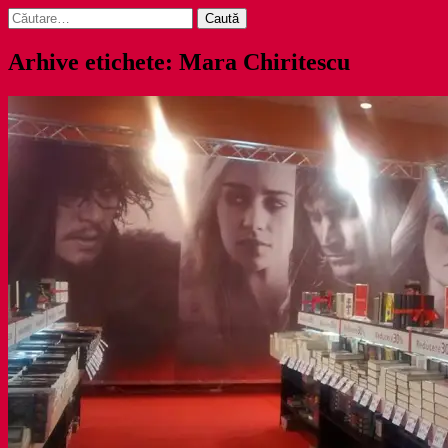
Caută
după:
Arhive etichete: Mara Chiritescu