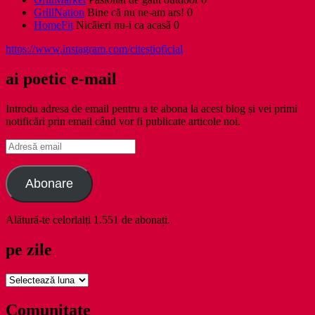
GrillNation
Bine că nu ne-am ars! 0
HomeFit
Nicăieri nu-i ca acasă 0
https://www.instagram.com/citestioficial
ai poetic e-mail
Introdu adresa de email pentru a te abona la acest blog și vei primi
notificări prin email când vor fi publicate articole noi.
Adresă
email
Abonare
Alătură-te celorlalți 1.551 de abonați.
pe zile
pe
zile
Comunitate