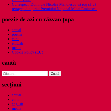
Cu respect, Domnule Nicolae Manolescu vă rog să vă
retrageţi din juriul Premiului Naţional Mihai Eminescu
poezie de azi cu răzvan ţupa
actual
poeme
carte
english
media
Cookie Policy (EU)
caută
Caută
după:
secţiuni
actual
carte
english
media