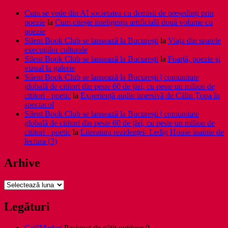
Cum se vede din AI societatea cu demisii de președinți prin
poezie
la
Cum citește inteligența artificială două volume cu
poezie
Silent Book Club se lansează la București
la
Viaţa din spatele
execuţiilor culturale
Silent Book Club se lansează la București
la
Foarţă, poezie şi
vizual la galerie
Silent Book Club se lansează la București | comunitate
globală de cititori din peste 60 de țări, cu peste un milion de
cititori - poetic
la
Experiență audio imersivă de Călin Țopa în
spectacol
Silent Book Club se lansează la București | comunitate
globală de cititori din peste 60 de țări, cu peste un milion de
cititori - poetic
la
Literatura rezidenţei- Ledig House inainte de
lectura (3)
Arhive
Arhive
Legături
GrillMarket
Pasionat de gătit outdoor 0