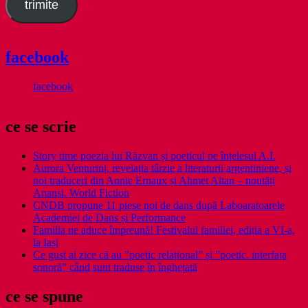
trimite
facebook
facebook
ce se scrie
Story time poezia lui Răzvan și poeticul pe înțelesul A.I.
Aurora Venturini, revelația târzie a literaturii argentiniene, și
noi traduceri din Annie Ernaux și Ahmet Altan – noutăți
Anansi. World Fiction
CNDB propune 11 piese noi de dans după Laboaratoarele
Academiei de Dans și Performance
Familia ne aduce împreună! Festivalul familiei, ediția a VI-a,
la Iași
Ce gust ai zice că au ”poetic relațional” și ”poetic. interfața
sonoră” când sunt traduse în înghețată
ce se spune