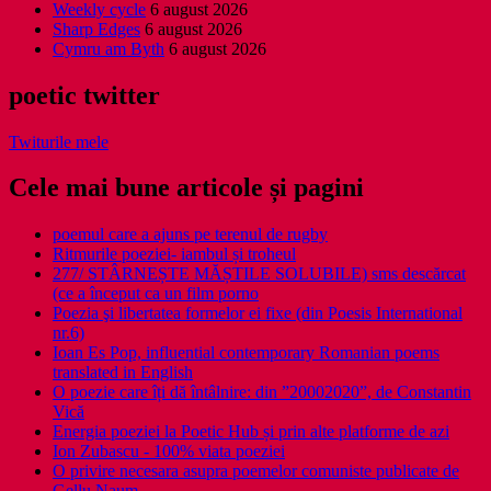
Weekly cycle
6 august 2026
Sharp Edges
6 august 2026
Cymru am Byth
6 august 2026
poetic twitter
Twiturile mele
Cele mai bune articole și pagini
poemul care a ajuns pe terenul de rugby
Ritmurile poeziei- iambul și troheul
277/ STÂRNEȘTE MĂȘTILE SOLUBILE) sms descărcat
(ce a început ca un film porno
Poezia şi libertatea formelor ei fixe (din Poesis International
nr.6)
Ioan Es Pop, influential contemporary Romanian poems
translated in English
O poezie care îți dă întâlnire: din ”20002020”, de Constantin
Vică
Energia poeziei la Poetic Hub și prin alte platforme de azi
Ion Zubascu - 100% viata poeziei
O privire necesara asupra poemelor comuniste publicate de
Gellu Naum