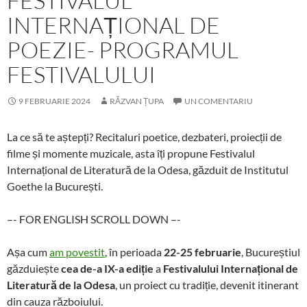
FESTIVALUL
INTERNAȚIONAL DE
POEZIE- PROGRAMUL
FESTIVALULUI
9 FEBRUARIE 2024
RĂZVAN ȚUPA
UN COMENTARIU
La ce să te aștepți? Recitaluri poetice, dezbateri, proiecții de
filme și momente muzicale, asta îți propune Festivalul
Internațional de Literatură de la Odesa, găzduit de Institutul
Goethe la București.
–- FOR ENGLISH SCROLL DOWN –-
Așa cum
am povestit
, în perioada
22-25 februarie
, Bucureștiul
găzduiește
cea de-a IX-a ediție
a
Festivalului Internațional de
Literatură de la Odesa
, un proiect cu tradiție, devenit itinerant
din cauza războiului.