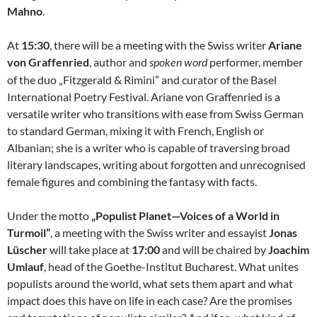
Mahno
.
At
15:30
, there will be a meeting with the Swiss writer
Ariane
von Graffenried
, author and
performer, member
spoken
word
of the duo „Fitzgerald & Rimini” and curator of the Basel
International Poetry Festival. Ariane von Graffenried is a
versatile writer who transitions with ease from Swiss German
to standard German, mixing it with French, English or
Albanian; she is a writer who is capable of traversing broad
literary landscapes, writing about forgotten and unrecognised
female figures and combining the fantasy with facts.
Under the motto
„Populist Planet—Voices of a World in
Turmoil”
, a meeting with the Swiss writer and essayist
Jonas
Lüscher
will take place at
17:00
and will be chaired by
Joachim
Umlauf
, head of the Goethe-Institut Bucharest. What unites
populists around the world, what sets them apart and what
impact does this have on life in each case? Are the promises