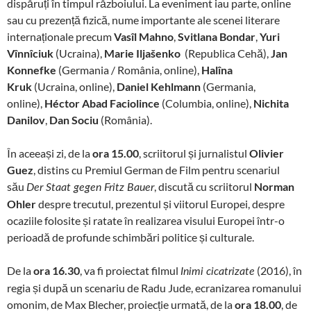
dispăruți în timpul războiului. La eveniment iau parte, online
sau cu prezență fizică, nume importante ale scenei literare
internaționale precum
Vasîl Mahno
,
Svitlana Bondar
,
Yuri
Vînnîciuk
(Ucraina),
Marie Iljašenko
(Republica Cehă),
Jan
Konnefke
(Germania / România, online),
Halîna
Kruk
(Ucraina, online),
Daniel Kehlmann
(Germania,
online),
Héctor Abad Faciolince
(Columbia, online),
Nichita
Danilov
,
Dan Sociu
(România).
În aceeași zi, de la
ora 15.00
, scriitorul și jurnalistul
Olivier
Guez
, distins cu Premiul German de Film pentru scenariul
său
, discută cu scriitorul
Norman
Der Staat gegen Fritz Bauer
Ohler
despre trecutul, prezentul și viitorul Europei, despre
ocaziile folosite și ratate în realizarea visului Europei într-o
perioadă de profunde schimbări politice și culturale.
De la
ora 16.30
, va fi proiectat filmul
(2016), în
Inimi cicatrizate
regia și după un scenariu de Radu Jude, ecranizarea romanului
omonim, de Max Blecher, proiecție urmată, de la
ora 18.00
, de