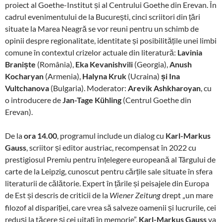
proiect al Goethe-Institut și al Centrului Goethe din Erevan. În
cadrul evenimentului de la București, cinci scriitori din țări
situate la Marea Neagră se vor reuni pentru un schimb de
opinii despre regionalitate, identitate și posibilitățile unei limbi
comune în contextul crizelor actuale din literatură:
Lavinia
Braniște
(România),
Eka Kevanishvili
(Georgia),
Anush
Kocharyan
(Armenia),
Halyna Kruk
(Ucraina)
și Ina
Vultchanova
(Bulgaria). Moderator:
Arevik Ashkharoyan
, cu
o introducere de
Jan-Tage Kühling
(Centrul Goethe din
Erevan).
De la
ora 14.00
, programul include un dialog cu
Karl-Markus
Gauss
, scriitor și editor austriac, recompensat în 2022 cu
prestigiosul Premiu pentru înțelegere europeană al Târgului de
carte de la Leipzig, cunoscut pentru cărțile sale situate în sfera
literaturii de călătorie. Expert în țările și peisajele din Europa
de Est și descris de criticii de la
drept „un mare
Wiener Zeitung
filozof al dispariției, care vrea să salveze oamenii și lucrurile, cei
reduși la tăcere și cei uitați în memorie”,
Karl-Markus Gauss
va