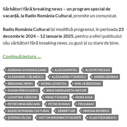
Sărbători fără breaking news – un program special de
vacanță, la Radio România Cultural
, promite un comunicat.
Radio România Cultural
își modifică programul, în perioada
23
decembrie 2024 – 12 ianuarie 2025
, pentru a oferi publicului
său sărbători fără breaking news, cu gust și cu stare de bine.
Sărbători fără breaking news la Radio România
Continuă lectura
→
ADRIANA SOHODOLEANU
ALEX DUMITRU
ALEX PETRICEAN
ALEXANDRU CĂLINESCU
ALEXANDRU TOMESCU
ANDREI ȘERBAN
BREAKING NEWS
DOINA LEVINTZA
EMIL HUREZEANU
IOANA PÂRVULESCU
IRINA MARGARETA NISTOR
LEONTINA VĂDUVA
MIHAI TOADER
NORA IUGA
PETRE MIHAI BĂCANU
PETRE ROMAN
PROGRAM
RADIO ROMANIA CULTURAL
SĂRBĂTORI
SIMONA BONDOC
ȘTEFAN CÂLȚIA
VICTOR IERONIM STOICHIȚĂ
VLAD PĂDURESCU