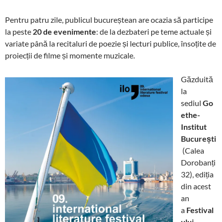
Pentru patru zile, publicul bucureștean are ocazia să participe
la peste
20 de evenimente
: de la dezbateri pe teme actuale și
variate până la recitaluri de poezie și lecturi publice, însoțite de
proiecții de filme și momente muzicale.
Găzduită
la
sediul
Go
ethe-
Institut
București
(Calea
Dorobanți
32), ediția
din acest
an
a
Festival
ului