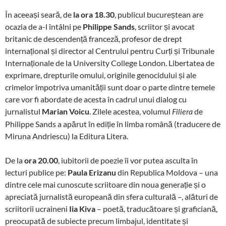
În aceeași seară, de
la ora 18.30
, publicul bucureștean are
ocazia de a-l întâlni pe
Philippe Sands
, scriitor și avocat
britanic de descendență franceză, profesor de drept
internațional și director al Centrului pentru Curți și Tribunale
Internaționale de la University College London. Libertatea de
exprimare, drepturile omului, originile genocidului și ale
crimelor împotriva umanității sunt doar o parte dintre temele
care vor fi abordate de acesta în cadrul unui dialog cu
jurnalistul
Marian Voicu
. Zilele acestea, volumul
de
Filiera
Philippe Sands a apărut în ediție în limba română (traducere de
Miruna Andriescu) la Editura Litera.
De la
ora 20.00
, iubitorii de poezie îi vor putea asculta în
lecturi publice pe:
Paula Erizanu
din Republica Moldova – una
dintre cele mai cunoscute scriitoare din noua generație și o
apreciată jurnalistă europeană din sfera culturală –, alături de
scriitorii ucraineni
Iia Kiva
– poetă, traducătoare și graficiană,
preocupată de subiecte precum limbajul, identitate și