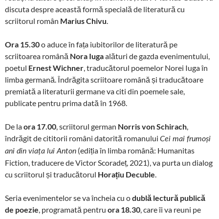
discuta despre această formă specială de literatură cu
scriitorul român
Marius Chivu
.
Ora 15.30
o aduce în fața iubitorilor de literatură pe
scriitoarea română
Nora Iuga
alături de gazda evenimentului,
poetul
Ernest Wichner
, traducătorul poemelor Norei Iuga în
limba germană. Îndrăgita scriitoare română și traducătoare
premiată a literaturii germane va citi din poemele sale,
publicate pentru prima dată în 1968.
De la
ora 17.00
, scriitorul german
Norris von Schirach
,
îndrăgit de cititorii români datorită romanului
Cei mai frumoși
(ediția în limba română: Humanitas
ani din viața lui Anton
Fiction, traducere de Victor Scoradeț, 2021), va purta un dialog
cu scriitorul și traducătorul
Horațiu Decuble
.
Seria evenimentelor se va încheia cu o
dublă lectură publică
de poezie
, programată pentru
ora 18.30
, care îi va reuni pe