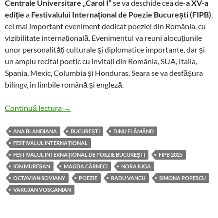
Centrale Universitare „Carol I”
se va deschide cea de-
a XV-a
ediție
a
Festivalului Internațional de Poezie București (FIPB)
,
cel mai important eveniment dedicat poeziei din România, cu
vizibilitate internațională. Evenimentul va reuni alocuțiunile
unor personalități culturale și diplomatice importante, dar și
un amplu recital poetic cu invitați din România, SUA, Italia,
Spania, Mexic, Columbia și Honduras. Seara se va desfășura
bilingv, în limbile română și engleză.
FIPB 2025 debutează: Poezia ca punte între lum
Continuă lectura
→
ANA BLANDIANA
BUCUREȘTI
DINU FLĂMÂND
FESTIVALUL INTERNAȚIONAL
FESTIVALUL INTERNAȚIONAL DE POEZIE BUCUREȘTI
FIPB 2025
ION MUREȘAN
MAGDA CÂRNECI
NORA IUGA
OCTAVIAN SOVIANY
POEZIE
RADU VANCU
SIMONA POPESCU
VARUJAN VOSGANIAN