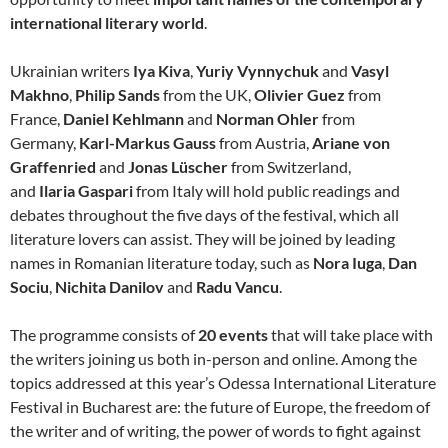
international literary world
.
Ukrainian writers
Iya Kiva
,
Yuriy Vynnychuk
and
Vasyl
Makhno
,
Philip Sands
from the UK,
Olivier Guez
from
France,
Daniel Kehlmann
and
Norman Ohler
from
Germany,
Karl-Markus
Gauss
from Austria,
Ariane von
Graffenried
and
Jonas Lüscher
from Switzerland,
and
Ilaria
Gaspari
from Italy will hold public readings and
debates throughout the five days of the festival, which all
literature lovers can assist. They will be joined by leading
names in Romanian literature today, such as
Nora Iuga
,
Dan
Sociu
,
Nichita Danilov
and
Radu Vancu
.
The programme consists of
20 events
that will take place with
the writers joining us both in-person and online. Among the
topics addressed at this year’s Odessa International Literature
Festival in Bucharest are: the future of Europe, the freedom of
the writer and of writing, the power of words to fight against