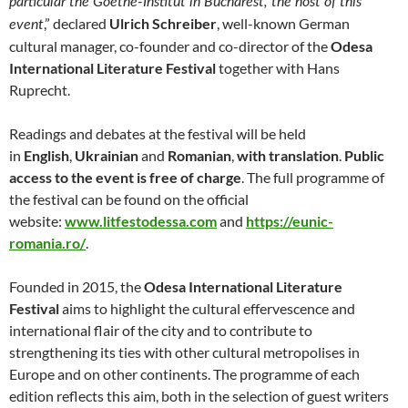
particular the Goethe-Institut in Bucharest, the host of this
,” declared
Ulrich Schreiber
, well-known German
event
cultural manager, co-founder and co-director of the
Odesa
International Literature Festival
together with Hans
Ruprecht.
Readings and debates at the festival will be held
in
English
,
Ukrainian
and
Romanian
,
with
translation
.
Public
access to the event is free of charge
. The full programme of
the festival can be found on the official
website:
www.litfestodessa.com
and
https://eunic-
romania.ro/
.
Founded in 2015, the
Odesa International Literature
Festival
aims to highlight the cultural effervescence and
international flair of the city and to contribute to
strengthening its ties with other cultural metropolises in
Europe and on other continents. The programme of each
edition reflects this aim, both in the selection of guest writers