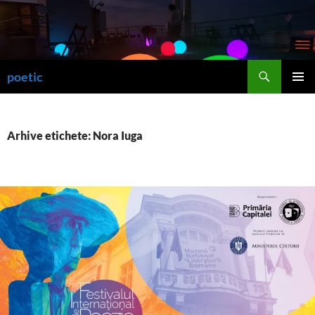
Sari
la
conținut
Caută
poetic
MENIU
PRINCI
Arhive etichete: Nora Iuga