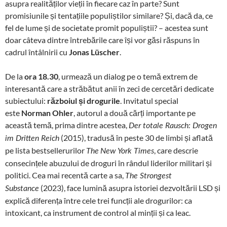
asupra realităților vieții în fiecare caz în parte? Sunt
promisiunile și tentațiile populiștilor similare? Și, dacă da, ce
fel de lume și de societate promit populiștii? – acestea sunt
doar câteva dintre întrebările care își vor găsi răspuns în
cadrul întâlnirii cu
Jonas Lüscher
.
De la
ora 18.30
, urmează un dialog pe o temă extrem de
interesantă care a străbătut anii în zeci de cercetări dedicate
subiectului:
războiul și drogurile
. Invitatul special
este
Norman Ohler
, autorul a două cărți importante pe
această temă, prima dintre acestea,
Der totale Rausch: Drogen
(2015), tradusă în peste 30 de limbi și aflată
im Dritten Reich
pe lista bestsellerurilor
, care descrie
The
New York Times
consecințele abuzului de droguri în rândul liderilor militari și
politici. Cea mai recentă carte a sa,
The Strongest
(2023), face lumină asupra istoriei dezvoltării LSD și
Substance
explică diferența între cele trei funcții ale drogurilor: ca
intoxicant, ca instrument de control al minții și ca leac.