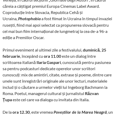
căreia a câștigat premiul Europa Cinemas Label Award.
Coproducție între Slovacia, Republica Cehă și
Ucraina,
a fost filmat în Ucraina în timpul invaziei
Photophobia
rusești, fiind mai apoi selectat ca propunerea slovacă pentru
cel mai bun film internațional de lungmetraj la cea de-a 96-a
ediție a Premiilor Oscar.
Primul eveniment al ultimei zile a festivalului,
duminică, 25
februarie
, începând cu
ora 11.00
este un dialog între
scriitoarea italiană
Ilaria Gaspari
, cunoscută pentru pasiunea
sa pentru podcasturi dedicate operelor unor scriitori
cunoscuți: mix de amintiri, citate, extrase și poeme, dintre care
unele sunt înregistrări originale ale unor lecturi, materialele
includ și o căutare a urmelor vieții lui Ingeborg Bachmann la
Roma. Poetul, managerul cultural și jurnalistul
Răzvan
Țupa
este cel care va dialoga cu invitata din Italia.
De la
ora 12.30
, este vremea
, un
Poveștilor de la Marea Neagră