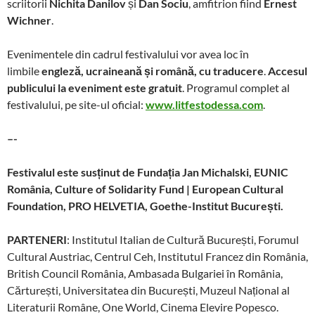
scriitorii
Nichita Danilov
și
Dan Sociu
, amfitrion fiind
Ernest
Wichner
.
Evenimentele din cadrul festivalului vor avea loc în
limbile
engleză, ucraineană și română, cu traducere
.
Accesul
publicului la eveniment este gratuit
. Programul complet al
festivalului, pe site-ul oficial:
www.litfestodessa.com
.
–-
Festivalul este susținut de Fundația Jan Michalski, EUNIC
România, Culture of Solidarity Fund | European Cultural
Foundation, PRO HELVETIA, Goethe-Institut București.
PARTENERI
: Institutul Italian de Cultură București, Forumul
Cultural Austriac, Centrul Ceh, Institutul Francez din România,
British Council România, Ambasada Bulgariei în România,
Cărturești, Universitatea din București, Muzeul Național al
Literaturii Române, One World, Cinema Elevire Popesco.