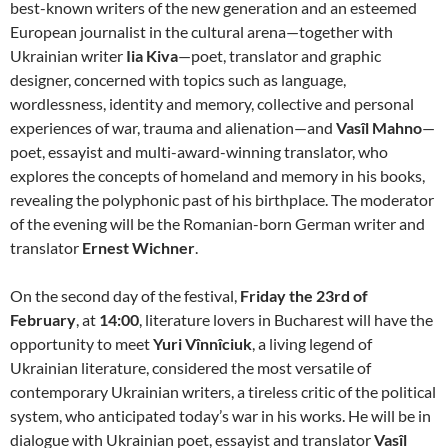
best-known writers of the new generation and an esteemed
European journalist in the cultural arena—together with
Ukrainian writer
Iia Kiva
—poet, translator and graphic
designer, concerned with topics such as language,
wordlessness, identity and memory, collective and personal
experiences of war, trauma and alienation—and
Vasîl Mahno
—
poet, essayist and multi-award-winning translator, who
explores the concepts of homeland and memory in his books,
revealing the polyphonic past of his birthplace. The moderator
of the evening will be the Romanian-born German writer and
translator
Ernest Wichner
.
On the second day of the festival,
Friday the 23rd of
February
, at
14:00
, literature lovers in Bucharest will have the
opportunity to meet
Yuri Vînnîciuk
, a living legend of
Ukrainian literature, considered the most versatile of
contemporary Ukrainian writers, a tireless critic of the political
system, who anticipated today’s war in his works. He will be in
dialogue with Ukrainian poet, essayist and translator
Vasîl