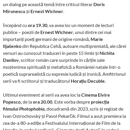
un dialog pe această temă între criticul literar
Doris
Mironescu
și
Ernest Wichner
.
Începând cu
ora 19.30
, va avea loc un moment de lecturi
publice – poezii de
Ernest Wichner
, unul dintre cei mai
importanți poeți germani de origine română,
Marie
Iljašenko
din Republica Cehă, autoare multipremiată, ale cărei
versuri au cunoscut traduceri în peste 15 limbi și
Nichita
Danilov
, scriitor român care surprinde în cărțile sale
moștenirea spirituală și metafizică a României natale într-o
poetică suprarealistă cu expresie ludică și ironică. Amfitrionul
serii va fi scriitorul și traducătorul
Horațiu Decuble
.
Ultimul eveniment al serii va avea loc la
Cinema Elvire
Popesco,
de la
ora 20.00.
Este vorba despre
proiecția
filmului
,
docudramă din 2023, scris și regizat de
Photophobia
Ivan Ostrochovský și Pavol Pekarčík. Filmul a avut premiera la
cea de-a 80-a ediție a Festivalului Internațional de Film de la
Veneția, în cadrul secțiunii „Giornate degli Autori”, în cadrul