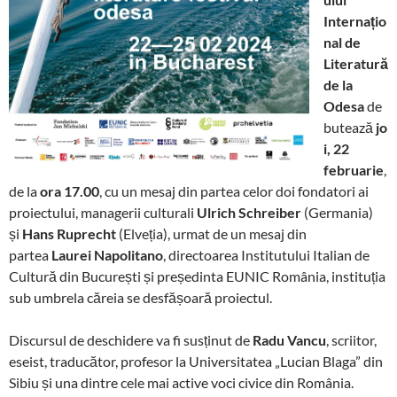
Internațio
nal de
Literatură
de la
Odesa
de
butează
jo
i, 22
februarie
,
de la
ora 17.00
, cu un mesaj din partea celor doi fondatori ai
proiectului, managerii culturali
Ulrich Schreiber
(Germania)
și
Hans Ruprecht
(Elveția), urmat de un mesaj din
partea
Laurei Napolitano
, directoarea Institutului Italian de
Cultură din București și președinta EUNIC România, instituția
sub umbrela căreia se desfășoară proiectul.
Discursul de deschidere va fi susținut de
Radu Vancu
, scriitor,
eseist, traducător, profesor la Universitatea „Lucian Blaga” din
Sibiu și una dintre cele mai active voci civice din România.