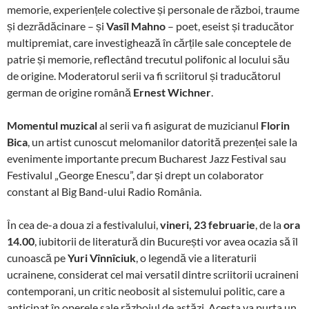
memorie, experiențele colective și personale de război, traume
și dezrădăcinare – și
Vasîl Mahno
– poet, eseist și traducător
multipremiat, care investighează în cărțile sale conceptele de
patrie și memorie, reflectând trecutul polifonic al locului său
de origine. Moderatorul serii va fi scriitorul și traducătorul
german de origine română
Ernest Wichner
.
Momentul muzical
al serii va fi asigurat de muzicianul
Florin
Bica
, un artist cunoscut melomanilor datorită prezenței sale la
evenimente importante precum Bucharest Jazz Festival sau
Festivalul „George Enescu”, dar și drept un colaborator
constant al Big Band-ului Radio România.
În cea de-a doua zi a festivalului,
vineri, 23 februarie
, de la
ora
14.00
, iubitorii de literatură din București vor avea ocazia să îl
cunoască pe
Yuri Vînnîciuk
, o legendă vie a literaturii
ucrainene, considerat cel mai versatil dintre scriitorii ucraineni
contemporani, un critic neobosit al sistemului politic, care a
anticipat în operele sale războiul de astăzi. Acesta va purta un