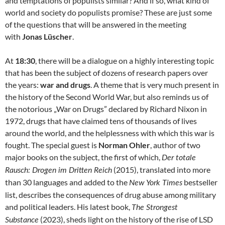
and temptations of populists similar? And if so, what kind of
world and society do populists promise? These are just some
of the questions that will be answered in the meeting
with
Jonas Lüscher
.
At
18:30
, there will be a dialogue on a highly interesting topic
that has been the subject of dozens of research papers over
the years:
war and drugs
. A theme that is very much present in
the history of the Second World War, but also reminds us of
the notorious „War on Drugs” declared by Richard Nixon in
1972, drugs that have claimed tens of thousands of lives
around the world, and the helplessness with which this war is
fought. The special guest is
Norman Ohler
, author of two
major books on the subject, the first of which,
Der totale
(2015), translated into more
Rausch: Drogen im Dritten Reich
than 30 languages and added to the
bestseller
New York Times
list, describes the consequences of drug abuse among military
and political leaders. His latest book,
The Strongest
(2023), sheds light on the history of the rise of LSD
Substance