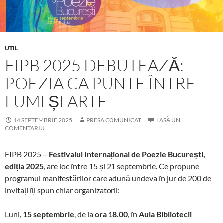
UTIL
FIPB 2025 DEBUTEAZĂ:
POEZIA CA PUNTE ÎNTRE
LUMI ȘI ARTE
14 SEPTEMBRIE 2025
PRESA COMUNICAT
LASĂ UN
COMENTARIU
FIPB 2025 –
Festivalul Internațional de Poezie București,
ediția 2025
, are loc între 15 și 21 septembrie. Ce propune
programul manifestărilor care adună undeva în jur de 200 de
invitați îți spun chiar organizatorii:
Luni,
15 septembrie
, de la
ora 18.00
, în
Aula Bibliotecii