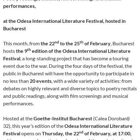
performances,
at the Odesa International Literature Festival, hosted in
Bucharest
nd
th
This month, from
the 22
to the 25
of February
, Bucharest
th
hosts
the 9
edition of the Odesa International Literature
Festival
, a long-standing project that has become a touring
event due to the war. During the four days of the festival, the
public in Bucharest will have the opportunity to participate in
no less than
20 events
, with a wide variety of activities: from
debates on highly relevant and diverse topics to poetry recitals
and public readings, along with film screenings and musical
performances.
Hosted at the
Goethe-Institut Bucharest
(Calea Dorobanți
32), this year’s edition of the
Odesa International Literature
nd
Festival
opens on
Thursday, the 22
of February, at 17:00
,