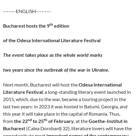
––––-ENGLISH–––––-
th
Bucharest hosts the 9
edition
of the Odesa International Literature Festival
The event takes place as the whole world marks
two years since the outbreak of the war in Ukraine.
Next month, Bucharest will host the
Odesa International
Literature Festival
, a long-standing literary event launched in
2015, which, due to the war, became a touring project in the
last two years: in 2023 it was hosted in Batumi, Georgia, and
this year it will take place in the capital of Romania. Thus,
nd
th
from
the
22
to 25
of February
, at the
Goethe-Institut in
Bucharest
(Calea Dorobanți 32), literature lovers will have the
opportunity to meet
important names of the contemporary