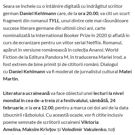
Seara se încheie cu o întâlnire digitală cu îndrăgitul scriitor
german
Daniel Kehlmann
care, de la
ora 20.00
, va citi un scurt
fragment din romanul
, unul dintre cele mai răsunătoare
TYLL
succese literare germane din ultimii cinci ani, carte
nominalizată la International Booker Prize în 2020 și aflată în
curs de ecranizare pentru un viitor serial Netflix. Romanul,
apărut în versiune românească în colecția Anansi. World
Fiction de la Editura Pandora M, în traducerea Mariei Irod, a
fost extrem de bine primit și de cititorii români. Dialogul
cu
Daniel Kehlmann
va fi moderat de jurnalistul cultural
Matei
Martin
.
Literatura ucraineană
va face obiectul unei
lecturi la nivel
mondial în cea de-a treia zi a festivalului, sâmbătă, 24
februarie
, e la
ora 12.00
, pentru a marca cei doi ani de la data
izbucnirii războiului. Cu această ocazie, vor fi citite inclusiv
poeme semnate de scriitorii ucraineni
Viktoria
Amelina
,
Maksîm Krîvțov
și
Volodimir Vakulenko
, toți