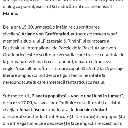
dialog cu poetul, eseistul și traducătorul ucrainean
Vasîl
Mahno
.
De la
ora 15.30
, urmează o întâlnire cu scriitoarea
elvețiană
Ariane von Graffenried
, autoare de
,
spoken word
membră a duo-ului „Fitzgerald & Rimini” și curatoare a
Festivalului Internațional de Poezie de la Basel. Ariane von
Graffenried este o scriitoare versatilă care trece cu ușurință de
la germana elvețiană la cea standard, mixate cu franceză,
engleză sau albaneză, o scriitoare capabilă să străbată peisaje
literare ample, scriind despre figuri feminine uitate și
nerecunoscute și care amestecă fantasticul cu realul.
Sub motto-ul
„Planeta populistă – vocile unei lumi în tumult”
,
de la
ora 17.00,
va avea loc o întâlnire cu scriitorul și eseistul
elvețian
Jonas Lüscher
, moderată de
Joachim Umlauf
,
directorul Goethe-Institut București. Ce îi unește pe populiștii
din întreaga lume, ce îi deosebește și ce impact are acest lucru