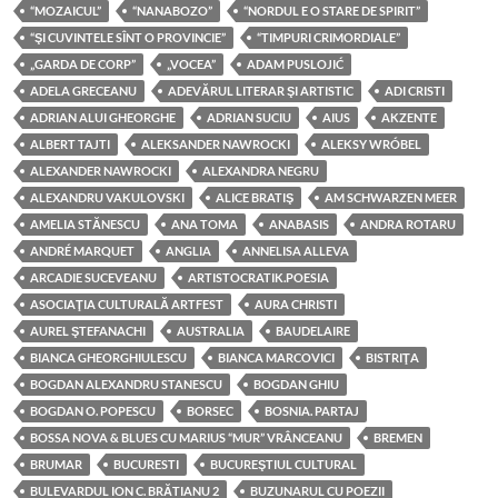
“MOZAICUL”
“NANABOZO”
“NORDUL E O STARE DE SPIRIT”
“ŞI CUVINTELE SÎNT O PROVINCIE”
“TIMPURI CRIMORDIALE”
„GARDA DE CORP”
„VOCEA”
ADAM PUSLOJIĆ
ADELA GRECEANU
ADEVĂRUL LITERAR ŞI ARTISTIC
ADI CRISTI
ADRIAN ALUI GHEORGHE
ADRIAN SUCIU
AIUS
AKZENTE
ALBERT TAJTI
ALEKSANDER NAWROCKI
ALEKSY WRÓBEL
ALEXANDER NAWROCKI
ALEXANDRA NEGRU
ALEXANDRU VAKULOVSKI
ALICE BRATIŞ
AM SCHWARZEN MEER
AMELIA STĂNESCU
ANA TOMA
ANABASIS
ANDRA ROTARU
ANDRÉ MARQUET
ANGLIA
ANNELISA ALLEVA
ARCADIE SUCEVEANU
ARTISTOCRATIK.POESIA
ASOCIAŢIA CULTURALĂ ARTFEST
AURA CHRISTI
AUREL ŞTEFANACHI
AUSTRALIA
BAUDELAIRE
BIANCA GHEORGHIULESCU
BIANCA MARCOVICI
BISTRIŢA
BOGDAN ALEXANDRU STANESCU
BOGDAN GHIU
BOGDAN O. POPESCU
BORSEC
BOSNIA. PARTAJ
BOSSA NOVA & BLUES CU MARIUS “MUR” VRÂNCEANU
BREMEN
BRUMAR
BUCURESTI
BUCUREŞTIUL CULTURAL
BULEVARDUL ION C. BRĂTIANU 2
BUZUNARUL CU POEZII