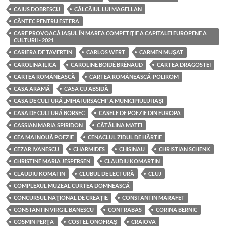
CAIUS DOBRESCU
CĂLCÂIUL LUI MAGELLAN
CÂNTEC PENTRU ESTERA
CARE PROVOACĂ IAŞUL ÎN MAREA COMPETIŢIE A CAPITALEI EUROPENE A
CULTURII - 2021
CARIERA DE TAVERTIN
CARLOS WERT
CARMEN MUŞAT
CAROLINA ILICA
CAROLINE BOIDÉ BRÉNAUD
CARTEA DRAGOSTEI
CARTEA ROMÂNEASCĂ
CARTEA ROMÂNEASCĂ-POLIROM
CASA ARAMĂ
CASA CU ABSIDĂ
CASA DE CULTURĂ „MIHAI URSACHI” A MUNICIPIULUI IAŞI
CASA DE CULTURĂ BORSEC
CASELE DE POEZIE DIN EUROPA
CASSIAN MARIA SPIRIDON
CĂTĂLINA MATEI
CEA MAI NOUĂ POEZIE
CENACLUL ZIDUL DE HÂRTIE
CEZAR IVANESCU
CHARMIDES
CHISINAU
CHRISTIAN SCHENK
CHRISTINE MARIA JESPERSEN
CLAUDIU KOMARTIN
CLAUDIU KOMATIN
CLUBUL DE LECTURĂ
CLUJ
COMPLEXUL MUZEAL CURTEA DOMNEASCĂ
CONCURSUL NAŢIONAL DE CREAŢIE
CONSTANTIN MARAFET
CONSTANTIN VIRGIL BANESCU
CONTRABAS
CORINA BERNIC
COSMIN PERŢA
COSTEL ONOFRAŞ
CRAIOVA