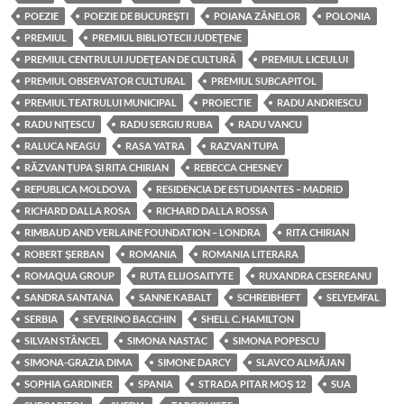
POEZIE
POEZIE DE BUCUREŞTI
POIANA ZÂNELOR
POLONIA
PREMIUL
PREMIUL BIBLIOTECII JUDEŢENE
PREMIUL CENTRULUI JUDEŢEAN DE CULTURĂ
PREMIUL LICEULUI
PREMIUL OBSERVATOR CULTURAL
PREMIUL SUBCAPITOL
PREMIUL TEATRULUI MUNICIPAL
PROIECTIE
RADU ANDRIESCU
RADU NIŢESCU
RADU SERGIU RUBA
RADU VANCU
RALUCA NEAGU
RASA YATRA
RAZVAN TUPA
RĂZVAN ŢUPA ŞI RITA CHIRIAN
REBECCA CHESNEY
REPUBLICA MOLDOVA
RESIDENCIA DE ESTUDIANTES – MADRID
RICHARD DALLA ROSA
RICHARD DALLA ROSSA
RIMBAUD AND VERLAINE FOUNDATION – LONDRA
RITA CHIRIAN
ROBERT ŞERBAN
ROMANIA
ROMANIA LITERARA
ROMAQUA GROUP
RUTA ELIJOSAITYTE
RUXANDRA CESEREANU
SANDRA SANTANA
SANNE KABALT
SCHREIBHEFT
SELYEMFAL
SERBIA
SEVERINO BACCHIN
SHELL C. HAMILTON
SILVAN STÂNCEL
SIMONA NASTAC
SIMONA POPESCU
SIMONA-GRAZIA DIMA
SIMONE DARCY
SLAVCO ALMĂJAN
SOPHIA GARDINER
SPANIA
STRADA PITAR MOŞ 12
SUA