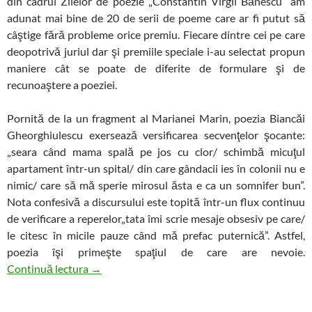
din cadrul Zilelor de poezie „Constantin Virgil Bănescu” am
adunat mai bine de 20 de serii de poeme care ar fi putut să
câştige fără probleme orice premiu. Fiecare dintre cei pe care
deopotrivă juriul dar şi premiile speciale i-au selectat propun
maniere cât se poate de diferite de formulare şi de
recunoaştere a poeziei.
Pornită de la un fragment al Marianei Marin, poezia Biancăi
Gheorghiulescu exersează versificarea secvenţelor şocante:
„seara când mama spală pe jos cu clor/ schimbă micuţul
apartament într-un spital/ din care gândacii ies în colonii nu e
nimic/ care să mă sperie mirosul ăsta e ca un somnifer bun”.
Nota confesivă a discursului este topită într-un flux continuu
de verificare a reperelor„tata îmi scrie mesaje obsesiv pe care/
le citesc în micile pauze când mă prefac puternică”. Astfel,
poezia îşi primeşte spaţiul de care are nevoie.
Sezon de festivaluri de poezie prin România
Continuă lectura
→