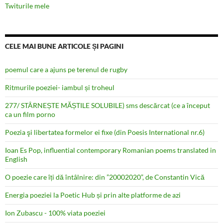
Twiturile mele
CELE MAI BUNE ARTICOLE ȘI PAGINI
poemul care a ajuns pe terenul de rugby
Ritmurile poeziei- iambul și troheul
277/ STÂRNEȘTE MĂȘTILE SOLUBILE) sms descărcat (ce a început
ca un film porno
Poezia şi libertatea formelor ei fixe (din Poesis International nr.6)
Ioan Es Pop, influential contemporary Romanian poems translated in
English
O poezie care îți dă întâlnire: din ”20002020”, de Constantin Vică
Energia poeziei la Poetic Hub și prin alte platforme de azi
Ion Zubascu - 100% viata poeziei