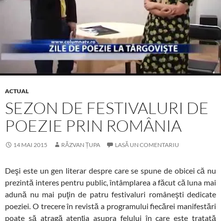
ACTUAL
SEZON DE FESTIVALURI DE
POEZIE PRIN ROMÂNIA
14 MAI 2015
RĂZVAN ȚUPA
LASĂ UN COMENTARIU
Deşi este un gen literar despre care se spune de obicei că nu
prezintă interes pentru public, întâmplarea a făcut că luna mai
adună nu mai puţin de patru festivaluri româneşti dedicate
poeziei. O trecere în revistă a programului fiecărei manifestări
poate să atragă atenţia asupra felului în care este tratată