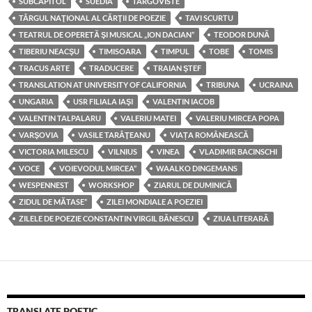
SUBCAPITOL
SUEDIA
TARGOVISTE
TÂRGUL NAŢIONAL AL CĂRŢII DE POEZIE
TAVI SCURTU
TEATRUL DE OPERETĂ ŞI MUSICAL „ION DACIAN”
TEODOR DUNĂ
TIBERIU NEACŞU
TIMISOARA
TIMPUL
TOBE
TOMIS
TRACUS ARTE
TRADUCERE
TRAIAN ŞTEF
TRANSLATION AT UNIVERSITY OF CALIFORNIA
TRIBUNA
UCRAINA
UNGARIA
USR FILIALA IAŞI
VALENTIN IACOB
VALENTIN TALPALARU
VALERIU MATEI
VALERIU MIRCEA POPA
VARŞOVIA
VASILE TARÂŢEANU
VIAȚA ROMÂNEASCĂ
VICTORIA MILESCU
VILNIUS
VINEA
VLADIMIR BACINSCHI
VOCE
VOIEVODUL MIRCEA”
WAALKO DINGEMANS
WESPENNEST
WORKSHOP
ZIARUL DE DUMINICĂ
ZIDUL DE MĂTASE”
ZILEI MONDIALE A POEZIEI
ZILELE DE POEZIE CONSTANTIN VIRGIL BĂNESCU
ZIUA LITERARĂ
TRANSLATE POETIC