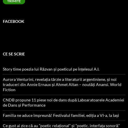
TRIMITE
FACEBOOK
CE SE SCRIE
Story time poezia lui Răzvan și poeticul pe înțelesul A.I.
Aurora Venturini, revelația târzie a literaturii argentiniene, și noi
traduceri din Annie Ernaux și Ahmet Altan – noutăți Anansi. World
Fiction
CNDB propune 11 piese noi de dans după Laboaratoarele Academiei
de Dans și Performance
Familia ne aduce împreună! Festivalul familiei, ediția a VI-a, la Iași
Ce gust ai zice că au ”poetic relațional” și ”poetic. interfața sonoră”