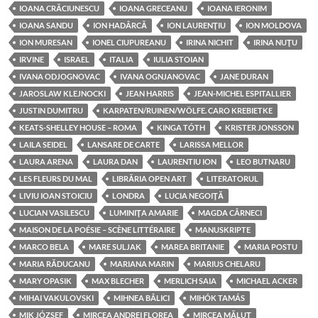
IOANA CRĂCIUNESCU
IOANA GRECEANU
IOANA IERONIM
IOANA SANDU
ION HADÂRCĂ
ION LAURENŢIU
ION MOLDOVA
ION MURESAN
IONEL CIUPUREANU
IRINA NICHIT
IRINA NUŢU
IRVINE
ISRAEL
ITALIA
IULIA STOIAN
IVANA ODJOGNOVAC
IVANA OGNJANOVAC
JANE DURAN
JAROSLAW KLEJNOCKI
JEAN HARRIS
JEAN-MICHEL ESPITALLIER
JUSTIN DUMITRU
KARPATEN/RUINEN/WÖLFE. CARO KREBIETKE
KEATS-SHELLEY HOUSE – ROMA
KINGA TÓTH
KRISTER JONSSON
LAILA SEIDEL
LANSARE DE CARTE
LARISSA MELLOR
LAURA ARENA
LAURA DAN
LAURENTIU ION
LEO BUTNARU
LES FLEURS DU MAL
LIBRĂRIA OPEN ART
LITERATORUL
LIVIU IOAN STOICIU
LONDRA
LUCIA NEGOIŢĂ
LUCIAN VASILESCU
LUMINIŢA AMARIE
MAGDA CÂRNECI
MAISON DE LA POÉSIE – SCÈNE LITTÉRAIRE
MANUSKRIPTE
MARCO BELA
MARE SULJAK
MAREA BRITANIE
MARIA POSTU
MARIA RĂDUCANU
MARIANA MARIN
MARIUS CHELARU
MARY OPASIK
MAX BLECHER
MERLICH SAIA
MICHAEL ACKER
MIHAI VAKULOVSKI
MIHNEA BÂLICI
MIHÓK TAMÁS
MIK JÓZSEF
MIRCEA ANDREI FLOREA
MIRCEA MĂLUŢ