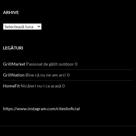
ARHIVE
Arhive
LEGĂTURI
GrillMarket
Pasionat de gătit outdoor 0
GrillNation
Bine că nu ne-am ars! 0
HomeFit
Nicăieri nu-i ca acasă 0
https://www.instagram.com/citestioficial