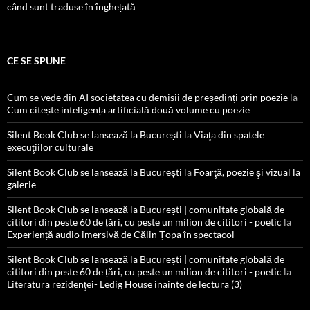
când sunt traduse în înghețată
CE SE SPUNE
Cum se vede din AI societatea cu demisii de președinți prin poezie
la
Cum citește inteligența artificială două volume cu poezie
Silent Book Club se lansează la București
la
Viaţa din spatele
execuţiilor culturale
Silent Book Club se lansează la București
la
Foarţă, poezie şi vizual la
galerie
Silent Book Club se lansează la București | comunitate globală de
cititori din peste 60 de țări, cu peste un milion de cititori - poetic
la
Experiență audio imersivă de Călin Țopa în spectacol
Silent Book Club se lansează la București | comunitate globală de
cititori din peste 60 de țări, cu peste un milion de cititori - poetic
la
Literatura rezidenţei- Ledig House inainte de lectura (3)