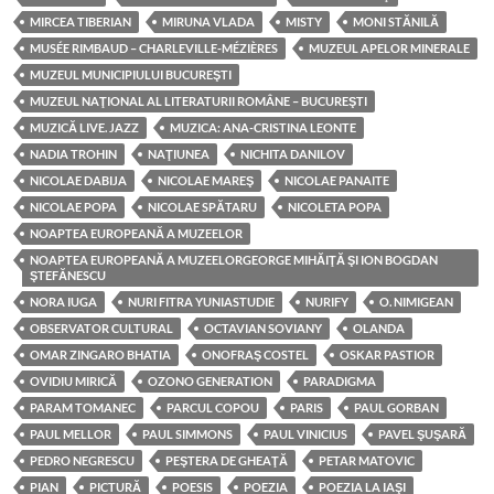
MIRCEA TIBERIAN
MIRUNA VLADA
MISTY
MONI STĂNILĂ
MUSÉE RIMBAUD – CHARLEVILLE-MÉZIÈRES
MUZEUL APELOR MINERALE
MUZEUL MUNICIPIULUI BUCUREŞTI
MUZEUL NAŢIONAL AL LITERATURII ROMÂNE – BUCUREŞTI
MUZICĂ LIVE. JAZZ
MUZICA: ANA-CRISTINA LEONTE
NADIA TROHIN
NAŢIUNEA
NICHITA DANILOV
NICOLAE DABIJA
NICOLAE MAREŞ
NICOLAE PANAITE
NICOLAE POPA
NICOLAE SPĂTARU
NICOLETA POPA
NOAPTEA EUROPEANĂ A MUZEELOR
NOAPTEA EUROPEANĂ A MUZEELORGEORGE MIHĂIŢĂ ŞI ION BOGDAN
ŞTEFĂNESCU
NORA IUGA
NURI FITRA YUNIASTUDIE
NURIFY
O. NIMIGEAN
OBSERVATOR CULTURAL
OCTAVIAN SOVIANY
OLANDA
OMAR ZINGARO BHATIA
ONOFRAŞ COSTEL
OSKAR PASTIOR
OVIDIU MIRICĂ
OZONO GENERATION
PARADIGMA
PARAM TOMANEC
PARCUL COPOU
PARIS
PAUL GORBAN
PAUL MELLOR
PAUL SIMMONS
PAUL VINICIUS
PAVEL ŞUŞARĂ
PEDRO NEGRESCU
PEŞTERA DE GHEAŢĂ
PETAR MATOVIC
PIAN
PICTURĂ
POESIS
POEZIA
POEZIA LA IAŞI