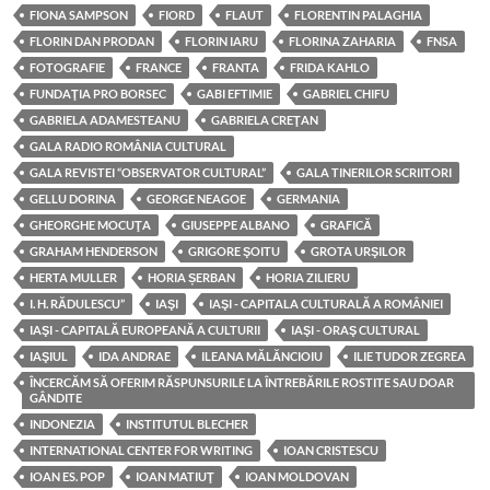
FIONA SAMPSON
FIORD
FLAUT
FLORENTIN PALAGHIA
FLORIN DAN PRODAN
FLORIN IARU
FLORINA ZAHARIA
FNSA
FOTOGRAFIE
FRANCE
FRANTA
FRIDA KAHLO
FUNDAŢIA PRO BORSEC
GABI EFTIMIE
GABRIEL CHIFU
GABRIELA ADAMESTEANU
GABRIELA CREŢAN
GALA RADIO ROMÂNIA CULTURAL
GALA REVISTEI “OBSERVATOR CULTURAL”
GALA TINERILOR SCRIITORI
GELLU DORINA
GEORGE NEAGOE
GERMANIA
GHEORGHE MOCUŢA
GIUSEPPE ALBANO
GRAFICĂ
GRAHAM HENDERSON
GRIGORE ŞOITU
GROTA URŞILOR
HERTA MULLER
HORIA ȘERBAN
HORIA ZILIERU
I. H. RĂDULESCU”
IAŞI
IAŞI - CAPITALA CULTURALĂ A ROMÂNIEI
IAŞI - CAPITALĂ EUROPEANĂ A CULTURII
IAŞI - ORAŞ CULTURAL
IAŞIUL
IDA ANDRAE
ILEANA MĂLĂNCIOIU
ILIE TUDOR ZEGREA
ÎNCERCĂM SĂ OFERIM RĂSPUNSURILE LA ÎNTREBĂRILE ROSTITE SAU DOAR
GÂNDITE
INDONEZIA
INSTITUTUL BLECHER
INTERNATIONAL CENTER FOR WRITING
IOAN CRISTESCU
IOAN ES. POP
IOAN MATIUŢ
IOAN MOLDOVAN