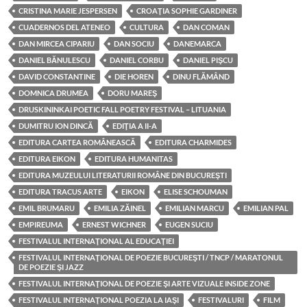
CRISTINA MARIE JESPERSEN
CROAŢIA SOPHIE GARDINER
CUADERNOS DEL ATENEO
CULTURA
DAN COMAN
DAN MIRCEA CIPARIU
DAN SOCIU
DANEMARCA
DANIEL BĂNULESCU
DANIEL CORBU
DANIEL PIŞCU
DAVID CONSTANTINE
DIE HOREN
DINU FLĂMÂND
DOMNICA DRUMEA
DORU MAREŞ
DRUSKININKAI POETIC FALL POETRY FESTIVAL – LITUANIA
DUMITRU ION DINCĂ
EDIŢIA A II-A
EDITURA CARTEA ROMÂNEASCĂ
EDITURA CHARMIDES
EDITURA EIKON
EDITURA HUMANITAS
EDITURA MUZEULUI LITERATURII ROMÂNE DIN BUCUREŞTI
EDITURA TRACUS ARTE
EIKON
ELISE SCHOUMAN
EMIL BRUMARU
EMILIA ZĂINEL
EMILIAN MARCU
EMILIAN PAL
EMPIREUMA
ERNEST WICHNER
EUGEN SUCIU
FESTIVALUL INTERNAŢIONAL AL EDUCAŢIEI
FESTIVALUL INTERNAŢIONAL DE POEZIE BUCUREŞTI / TNCP / MARATONUL
DE POEZIE ŞI JAZZ
FESTIVALUL INTERNAŢIONAL DE POEZIE ŞI ARTE VIZUALE INSIDE ZONE
FESTIVALUL INTERNAŢIONAL POEZIA LA IAŞI
FESTIVALURI
FILM