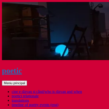
Sari
la
conținut
poetic
Caută
Meniu principal
cine e răzvan și când/who is răzvan and when
poetici relaţionale
translations
timeline of poetry events (eng)