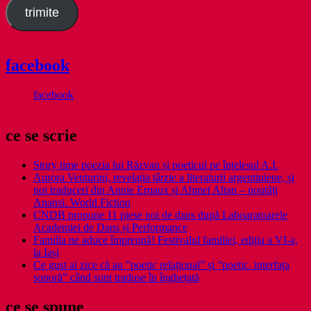
trimite
facebook
facebook
ce se scrie
Story time poezia lui Răzvan și poeticul pe înțelesul A.I.
Aurora Venturini, revelația târzie a literaturii argentiniene, și
noi traduceri din Annie Ernaux și Ahmet Altan – noutăți
Anansi. World Fiction
CNDB propune 11 piese noi de dans după Laboaratoarele
Academiei de Dans și Performance
Familia ne aduce împreună! Festivalul familiei, ediția a VI-a,
la Iași
Ce gust ai zice că au ”poetic relațional” și ”poetic. interfața
sonoră” când sunt traduse în înghețată
ce se spune