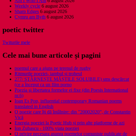
Am I Who I Am
6 august 2026
Weekly cycle
6 august 2026
Sharp Edges
6 august 2026
Cymru am Byth
6 august 2026
poetic twitter
Twiturile mele
Cele mai bune articole și pagini
poemul care a ajuns pe terenul de rugby
Ritmurile poeziei- iambul și troheul
277/ STÂRNEȘTE MĂȘTILE SOLUBILE) sms descărcat
(ce a început ca un film porno
Poezia şi libertatea formelor ei fixe (din Poesis International
nr.6)
Ioan Es Pop, influential contemporary Romanian poems
translated in English
O poezie care îți dă întâlnire: din ”20002020”, de Constantin
Vică
Energia poeziei la Poetic Hub și prin alte platforme de azi
Ion Zubascu - 100% viata poeziei
O privire necesara asupra poemelor comuniste publicate de