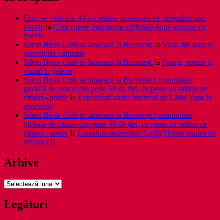
Cum se vede din AI societatea cu demisii de președinți prin
poezie
la
Cum citește inteligența artificială două volume cu
poezie
Silent Book Club se lansează la București
la
Viaţa din spatele
execuţiilor culturale
Silent Book Club se lansează la București
la
Foarţă, poezie şi
vizual la galerie
Silent Book Club se lansează la București | comunitate
globală de cititori din peste 60 de țări, cu peste un milion de
cititori - poetic
la
Experiență audio imersivă de Călin Țopa în
spectacol
Silent Book Club se lansează la București | comunitate
globală de cititori din peste 60 de țări, cu peste un milion de
cititori - poetic
la
Literatura rezidenţei- Ledig House inainte de
lectura (3)
Arhive
Arhive
Legături