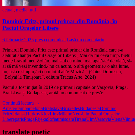
actual
,
media
,
util
Dominic Fritz, primul primar din România, în
Pactul Orașelor Libere
6 februarie 2025
presa comunicat
Lasă un comentariu
Primarul Dominic Fritz este primul primar din România care s-a
alăturat alianței Pactul Orașelor Libere: „Mai dă-mi ceva timp, bietul
meu,/ bravul meu Zoltán, mai stai cu mine, mai agață-te/ de viață, și-
ai să mă vezi inventînd,/ nu ca acum, o altă geometrie,/ o altă lume,
nu, asta e simplu,/ ci o cu totul altă/ Muzică”. (Caius Dobrescu,
„Bolyai la Timișoara”, editura Tracus Arte, 2024)
Pactul a fost inițiat în 2019 de primarii capitalelor Varșovia, Praga,
Bratislava și Budapesta, arată un comunicat de presă:
Dominic
Continuă lectura
→
Fritz,
Amsterdam
barcelona
Bratislava
Bruxelles
Budapesta
Dominic
primul
Fritz
Gdansk
Harkov
Kiev
Liov
Milano
Neu-Ulm
Pactul Orașelor
primar
Libere
paris
Praga
Rijeka
Sofia
timișoara
Tirana
Ulm
Varșovia
Viena
Vilniu
din
România,
translate poetic