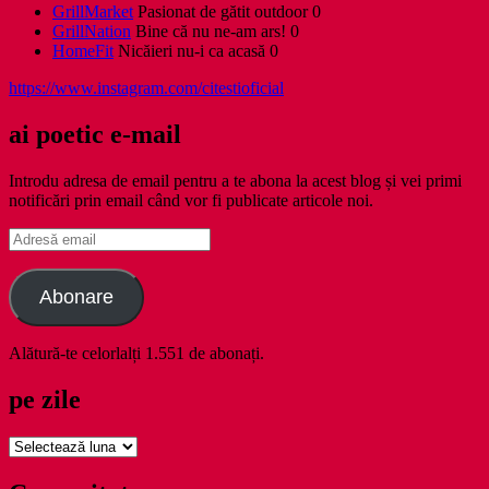
GrillMarket
Pasionat de gătit outdoor 0
GrillNation
Bine că nu ne-am ars! 0
HomeFit
Nicăieri nu-i ca acasă 0
https://www.instagram.com/citestioficial
ai poetic e-mail
Introdu adresa de email pentru a te abona la acest blog și vei primi
notificări prin email când vor fi publicate articole noi.
Adresă
email
Abonare
Alătură-te celorlalți 1.551 de abonați.
pe zile
pe
zile