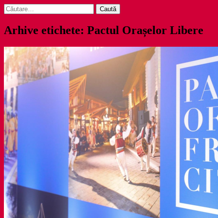
Caută
după:
Arhive etichete: Pactul Orașelor Libere