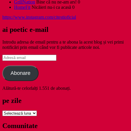
GrillNation
Bine că nu ne-am ars! 0
HomeFit
Nicăieri nu-i ca acasă 0
https://www.instagram.com/citestioficial
ai poetic e-mail
Introdu adresa de email pentru a te abona la acest blog și vei primi
notificări prin email când vor fi publicate articole noi.
Adresă
email
Abonare
Alătură-te celorlalți 1.551 de abonați.
pe zile
pe
zile
Comunitate