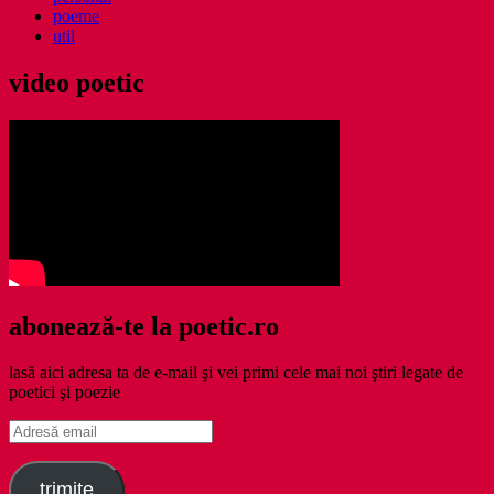
poeme
util
video poetic
abonează-te la poetic.ro
lasă aici adresa ta de e-mail şi vei primi cele mai noi ştiri legate de
poetici şi poezie
Adresă
email
trimite