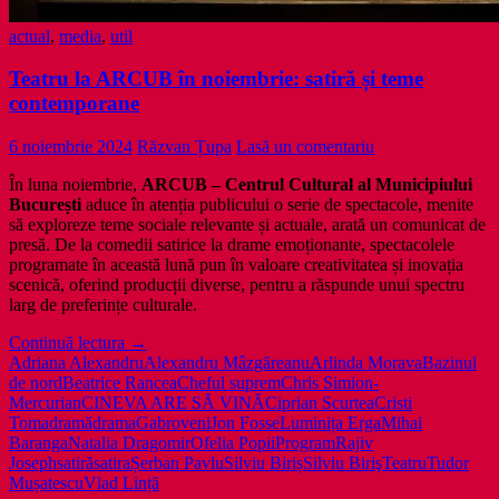
actual
,
media
,
util
Teatru la ARCUB în noiembrie: satiră și teme
contemporane
6 noiembrie 2024
Răzvan Țupa
Lasă un comentariu
În luna noiembrie,
ARCUB – Centrul Cultural al Municipiului
București
aduce în atenția publicului o serie de spectacole, menite
să exploreze teme sociale relevante și actuale, arată un comunicat de
presă. De la comedii satirice la drame emoționante, spectacolele
programate în această lună pun în valoare creativitatea și inovația
scenică, oferind producții diverse, pentru a răspunde unui spectru
larg de preferințe culturale.
Teatru
Continuă lectura
→
la
Adriana Alexandru
Alexandru Mâzgăreanu
Arlinda Morava
Bazinul
ARCUB
de nord
Beatrice Rancea
Cheful suprem
Chris Simion-
în
Mercurian
CINEVA ARE SĂ VINĂ
Ciprian Scurtea
Cristi
noiembrie:
Toma
dramă
drama
Gabroveni
Jon Fosse
Luminița Erga
Mihai
satiră
Baranga
Natalia Dragomir
Ofelia Popii
Program
Rajiv
și
Joseph
satiră
satira
Șerban Pavlu
Silviu Biriș
Silviu Biriş
Teatru
Tudor
teme
Mușatescu
Vlad Lință