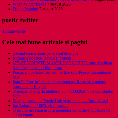
When Winter leaves
7 august 2026
Fridge Painting
7 august 2026
poetic twitter
Twiturile mele
Cele mai bune articole și pagini
poemul care a ajuns pe terenul de rugby
Ritmurile poeziei- iambul și troheul
277/ STÂRNEȘTE MĂȘTILE SOLUBILE) sms descărcat
(ce a început ca un film porno
Poezia şi libertatea formelor ei fixe (din Poesis International
nr.6)
Ioan Es Pop, influential contemporary Romanian poems
translated in English
O poezie care îți dă întâlnire: din ”20002020”, de Constantin
Vică
Energia poeziei la Poetic Hub și prin alte platforme de azi
Ion Zubascu - 100% viata poeziei
O privire necesara asupra poemelor comuniste publicate de
Gellu Naum