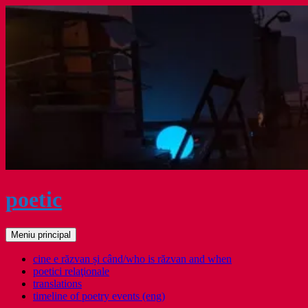
Sari
la
conținut
poetic
Caută
Meniu principal
cine e răzvan și când/who is răzvan and when
poetici relaţionale
translations
timeline of poetry events (eng)