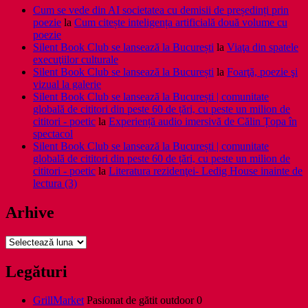
Cum se vede din AI societatea cu demisii de președinți prin
poezie
la
Cum citește inteligența artificială două volume cu
poezie
Silent Book Club se lansează la București
la
Viaţa din spatele
execuţiilor culturale
Silent Book Club se lansează la București
la
Foarţă, poezie şi
vizual la galerie
Silent Book Club se lansează la București | comunitate
globală de cititori din peste 60 de țări, cu peste un milion de
cititori - poetic
la
Experiență audio imersivă de Călin Țopa în
spectacol
Silent Book Club se lansează la București | comunitate
globală de cititori din peste 60 de țări, cu peste un milion de
cititori - poetic
la
Literatura rezidenţei- Ledig House inainte de
lectura (3)
Arhive
Arhive
Legături
GrillMarket
Pasionat de gătit outdoor 0