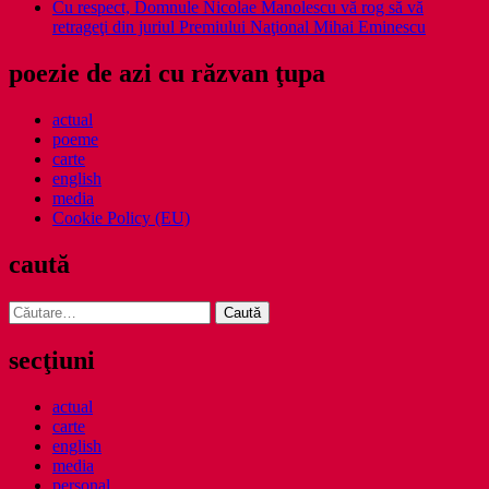
Cu respect, Domnule Nicolae Manolescu vă rog să vă
retrageţi din juriul Premiului Naţional Mihai Eminescu
poezie de azi cu răzvan ţupa
actual
poeme
carte
english
media
Cookie Policy (EU)
caută
Caută
după:
secţiuni
actual
carte
english
media
personal