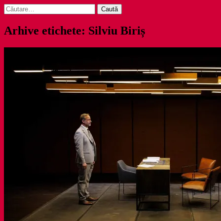
Caută
după:
Arhive etichete: Silviu Biriș