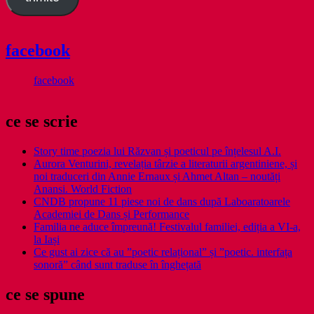
facebook
facebook
ce se scrie
Story time poezia lui Răzvan și poeticul pe înțelesul A.I.
Aurora Venturini, revelația târzie a literaturii argentiniene, și
noi traduceri din Annie Ernaux și Ahmet Altan – noutăți
Anansi. World Fiction
CNDB propune 11 piese noi de dans după Laboaratoarele
Academiei de Dans și Performance
Familia ne aduce împreună! Festivalul familiei, ediția a VI-a,
la Iași
Ce gust ai zice că au ”poetic relațional” și ”poetic. interfața
sonoră” când sunt traduse în înghețată
ce se spune