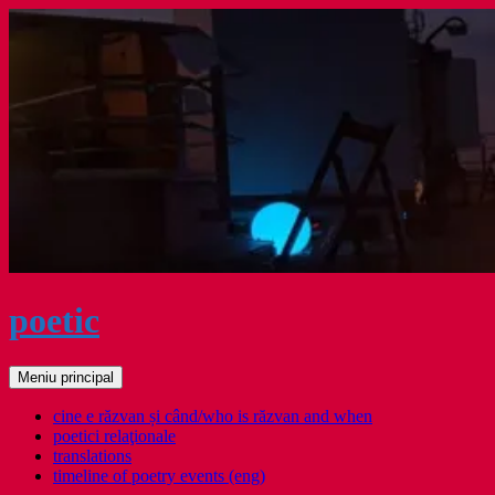
Sari
la
conținut
poetic
Caută
Meniu principal
cine e răzvan și când/who is răzvan and when
poetici relaţionale
translations
timeline of poetry events (eng)