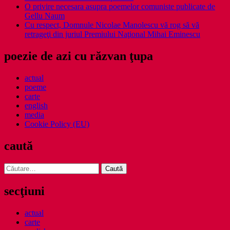
O privire necesara asupra poemelor comuniste publicate de
Gellu Naum
Cu respect, Domnule Nicolae Manolescu vă rog să vă
retrageţi din juriul Premiului Naţional Mihai Eminescu
poezie de azi cu răzvan ţupa
actual
poeme
carte
english
media
Cookie Policy (EU)
caută
Caută
după:
secţiuni
actual
carte