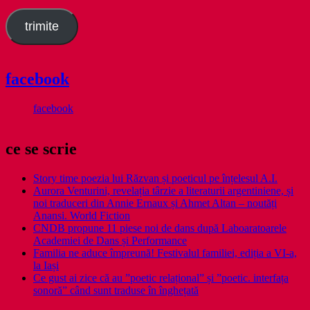
email
trimite
facebook
facebook
ce se scrie
Story time poezia lui Răzvan și poeticul pe înțelesul A.I.
Aurora Venturini, revelația târzie a literaturii argentiniene, și
noi traduceri din Annie Ernaux și Ahmet Altan – noutăți
Anansi. World Fiction
CNDB propune 11 piese noi de dans după Laboaratoarele
Academiei de Dans și Performance
Familia ne aduce împreună! Festivalul familiei, ediția a VI-a,
la Iași
Ce gust ai zice că au ”poetic relațional” și ”poetic. interfața
sonoră” când sunt traduse în înghețată