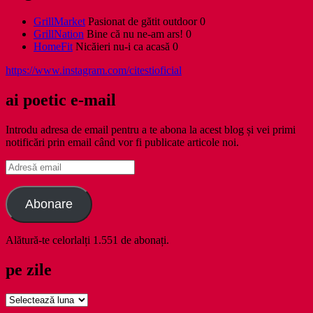
GrillMarket
Pasionat de gătit outdoor 0
GrillNation
Bine că nu ne-am ars! 0
HomeFit
Nicăieri nu-i ca acasă 0
https://www.instagram.com/citestioficial
ai poetic e-mail
Introdu adresa de email pentru a te abona la acest blog și vei primi
notificări prin email când vor fi publicate articole noi.
Adresă
email
Abonare
Alătură-te celorlalți 1.551 de abonați.
pe zile
pe
zile