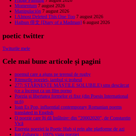
Fridge Painting
7 august 2026
Momentum
7 august 2026
Manipulación
7 august 2026
I Almost Deleted This One Too
7 august 2026
Haibun 俳文 [Diary of a Madman]
6 august 2026
poetic twitter
Twiturile mele
Cele mai bune articole și pagini
poemul care a ajuns pe terenul de rugby
Ritmurile poeziei- iambul și troheul
277/ STÂRNEȘTE MĂȘTILE SOLUBILE) sms descărcat
(ce a început ca un film porno
Poezia şi libertatea formelor ei fixe (din Poesis International
nr.6)
Ioan Es Pop, influential contemporary Romanian poems
translated in English
O poezie care îți dă întâlnire: din ”20002020”, de Constantin
Vică
Energia poeziei la Poetic Hub și prin alte platforme de azi
Ion Zubascu - 100% viata poeziei