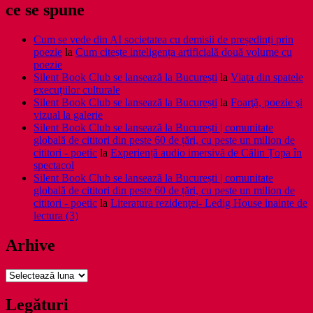
ce se spune
Cum se vede din AI societatea cu demisii de președinți prin
poezie
la
Cum citește inteligența artificială două volume cu
poezie
Silent Book Club se lansează la București
la
Viaţa din spatele
execuţiilor culturale
Silent Book Club se lansează la București
la
Foarţă, poezie şi
vizual la galerie
Silent Book Club se lansează la București | comunitate
globală de cititori din peste 60 de țări, cu peste un milion de
cititori - poetic
la
Experiență audio imersivă de Călin Țopa în
spectacol
Silent Book Club se lansează la București | comunitate
globală de cititori din peste 60 de țări, cu peste un milion de
cititori - poetic
la
Literatura rezidenţei- Ledig House inainte de
lectura (3)
Arhive
Arhive
Legături