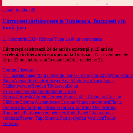
actual
,
media
,
util
Cărturești sărbătorește la Timișoara, București ș în
toată țara
21 noiembrie 2024
Răzvan Țupa
Lasă un comentariu
Cărturești celebrează 24 de ani de existență și 15 ani de
excelență în literatură europeană
la Timișoara. Dar evenimentele
de pe 23 noiembrie sunt în toate librăriile rețelei pe 22.
Cărturești
Continuă lectura
→
sărbătorește
@__marialuana
@4fara15
@adde_k
@azi_citim
@bogdyt
@bookstopia
la
Pancu
Alexandru Codruț Ivașcu
Ana Săndulescu
Anca Ioana
Timișoara,
Câdă
aniversare
Bogdan Tănăsescu
Bojan
București
Krivokapić
booktalk
booktokerii
Carmen
ș
Florea
cărturești
cărturețti
Cermen Florea
Crăița Ciobotaru
Cristian
în
Gălățanu
Cristina Alexandrescu
Cristina Munteanu
crturești
Flavia
toată
Dobrescu
Ioana Bojincă
Irina Francisca Ion
Mina Decu
Miruna
țara
Romanciuc
Party
petrecere
petreceri
Radu Pavel Gheo
ramona
boldizsar
Răzvan Țupa
Simona Petrișor
Ștefan Vasilachi
Todor
Todorov