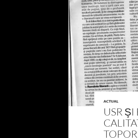
ACTUAL
USR ŞI
CALITA
TOPOR.