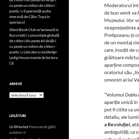
Moderatorul întâ
cu peste un milion de cititori -
poetic
la
Experiență audio
de bun venit va f
imersivă de Călin Țopa în
Muzeului. Vor vo
spectacol
vicepreședinte a
Silent Book Club se lansează la
Prelipceanu și cr
București | comunitate globală
de cititori din peste 60 de țări,
de un montaj cin
cu peste un milion de cititori -
care, însoțit de 
poetic
la
Literatura rezidenţei-
grăitoare mărtur
Ledig House inainte de lectura
(3)
aparține compozi
oratoriul său „Ii
omonim al lui Va
ARHIVE
”Volumul
Dublu 
Arhive
apariție unică în 
pot fi citite ca u
LEGĂTURI
detaliu, ale lumi
a Revoluției
, at
GrillMarket
Pasionat de gătit
ambiguități, ca o
outdoor 0