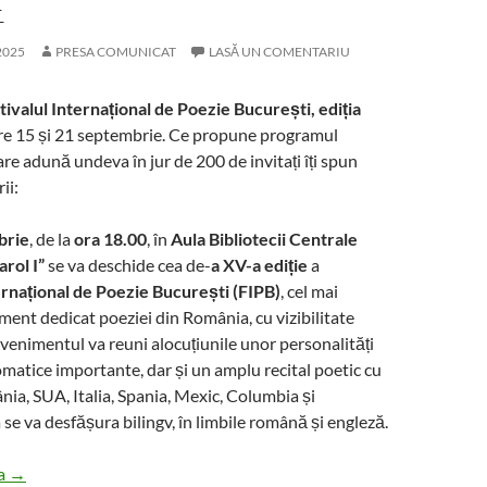
E
2025
PRESA COMUNICAT
LASĂ UN COMENTARIU
tivalul Internațional de Poezie București, ediția
ntre 15 și 21 septembrie. Ce propune programul
re adună undeva în jur de 200 de invitați îți spun
ii:
brie
, de la
ora 18.00
, în
Aula Bibliotecii Centrale
rol I”
se va deschide cea de-
a XV-a ediție
a
ernațional de Poezie București (FIPB)
, cel mai
ent dedicat poeziei din România, cu vizibilitate
Evenimentul va reuni alocuțiunile unor personalități
lomatice importante, dar și un amplu recital poetic cu
ânia, SUA, Italia, Spania, Mexic, Columbia și
se va desfășura bilingv, în limbile română și engleză.
FIPB 2025 debutează: Poezia ca punte între lumi și arte
ra
→