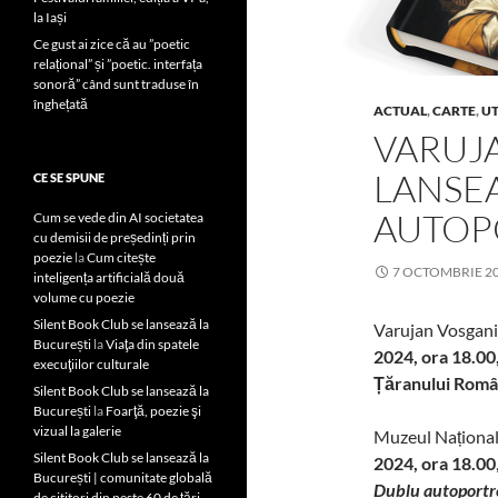
la Iași
Ce gust ai zice că au ”poetic
relațional” și ”poetic. interfața
sonoră” când sunt traduse în
înghețată
ACTUAL
,
CARTE
,
UT
VARUJ
LANSE
CE SE SPUNE
AUTOP
Cum se vede din AI societatea
cu demisii de președinți prin
poezie
la
Cum citește
7 OCTOMBRIE 2
inteligența artificială două
volume cu poezie
Silent Book Club se lansează la
Varujan Vosgani
București
la
Viaţa din spatele
2024, ora 18.00
execuţiilor culturale
Țăranului Rom
Silent Book Club se lansează la
București
la
Foarţă, poezie şi
vizual la galerie
Muzeul Național
Silent Book Club se lansează la
2024, ora 18.00
București | comunitate globală
Dublu autoportr
de cititori din peste 60 de țări,