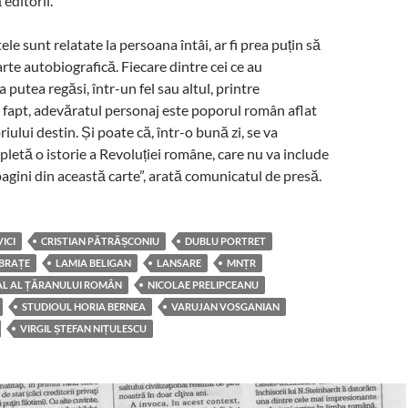
 editorii.
e sunt relatate la persoana întâi, ar fi prea puțin să
rte autobiografică. Fiecare dintre cei ce au
a putea regăsi, într-un fel sau altul, printre
 fapt, adevăratul personaj este poporul român aflat
iului destin. Și poate că, într-o bună zi, se va
letă o istorie a Revoluției române, care nu va include
agini din această carte”, arată comunicatul de presă.
ICI
CRISTIAN PĂTRĂȘCONIU
DUBLU PORTRET
 BRAȚE
LAMIA BELIGAN
LANSARE
MNȚR
L AL ȚĂRANULUI ROMÂN
NICOLAE PRELIPCEANU
STUDIOUL HORIA BERNEA
VARUJAN VOSGANIAN
VIRGIL ȘTEFAN NIȚULESCU