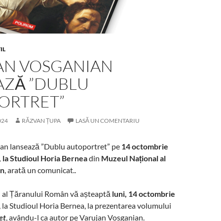
IL
AN VOSGANIAN
AZĂ ”DUBLU
ORTRET”
024
RĂZVAN ȚUPA
LASĂ UN COMENTARIU
an lansează ”Dublu autoportret” pe
14 octombrie
, la Studioul Horia Bernea
din
Muzeul Național al
ân
, arată un comunicat..
 al Țăranului Român vă așteaptă
luni, 14 octombrie
, la Studioul Horia Bernea, la prezentarea volumului
et
, avându-l ca autor pe Varujan Vosganian.