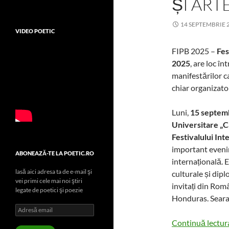
ȘI ART
14 SEPTEMBRIE 
VIDEO POETIC
FIPB 2025 –
Fes
2025
, are loc î
manifestărilor ca
chiar organizator
Luni,
15 septem
Universitare „Ca
Festivalului Int
important evenim
ABONEAZĂ-TE LA POETIC.RO
internațională. 
lasă aici adresa ta de e-mail şi
culturale și dip
vei primi cele mai noi ştiri
invitați din Rom
legate de poetici şi poezie
Honduras. Seara 
Adresă
email
Continuă lectu