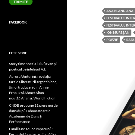
TRIMITE
ANA BLANDIANA
FESTIVALUL INT
FACEBOOK
FESTIVALUL INTE
ION MUREȘAN
POEZIE
RADU
CE SE SCRIE
Story time poezia lui Răzvan și
poeticul pe înțelesul A.I.
Aurora Venturini, revelația
târzie a literaturii argentiniene,
și noi traduceri din Annie
Ernaux și Ahmet Altan –
noutăți Anansi. World Fiction
CNDB propune 11 piese noi de
dans după Laboaratoarele
Academiei de Dans și
Performance
Familia ne aduce împreună!
Festivalul familiei, ediția a VI-a,