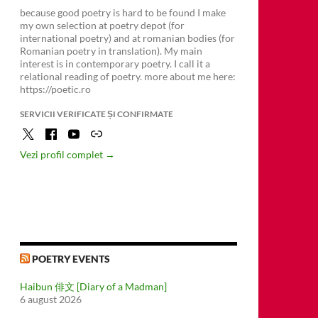
because good poetry is hard to be found I make
my own selection at poetry depot (for
international poetry) and at romanian bodies (for
Romanian poetry in translation). My main
interest is in contemporary poetry. I call it a
relational reading of poetry. more about me here:
https://poetic.ro
SERVICII VERIFICATE ȘI CONFIRMATE
Vezi profil complet →
POETRY EVENTS
Haibun 俳文 [Diary of a Madman]
6 august 2026