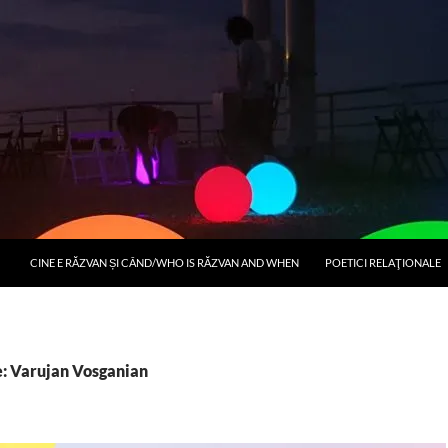
CINE E RĂZVAN ȘI CÂND/WHO IS RĂZVAN AND WHEN
POETICI RELAŢIONALE
e: Varujan Vosganian