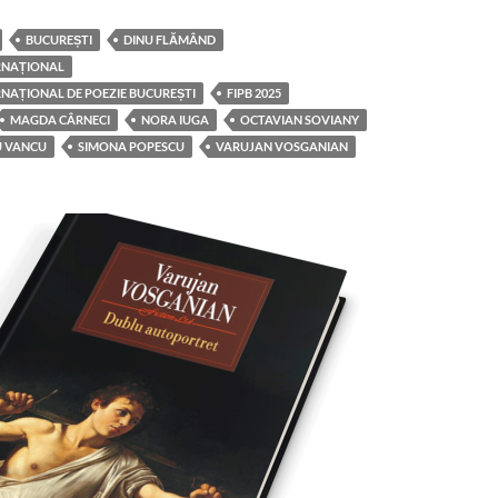
BUCUREȘTI
DINU FLĂMÂND
ERNAȚIONAL
RNAȚIONAL DE POEZIE BUCUREȘTI
FIPB 2025
MAGDA CÂRNECI
NORA IUGA
OCTAVIAN SOVIANY
 VANCU
SIMONA POPESCU
VARUJAN VOSGANIAN