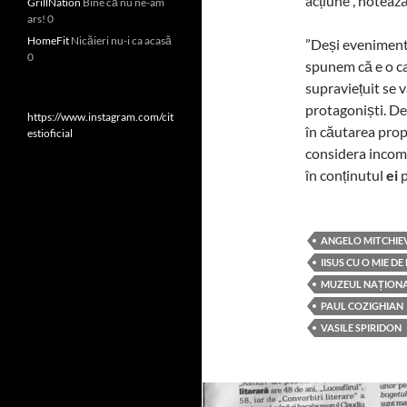
acțiune”, notează
GrillNation
Bine că nu ne-am
ars! 0
HomeFit
Nicăieri nu-i ca acasă
”Deși evenimentel
0
spunem că e o ca
supraviețuit se v
protagoniști. De
https://www.instagram.com/cit
în căutarea propr
estioficial
considera incomp
în conținutul
ei
p
ANGELO MITCHIEV
IISUS CU O MIE DE
MUZEUL NAȚIONA
PAUL COZIGHIAN
VASILE SPIRIDON