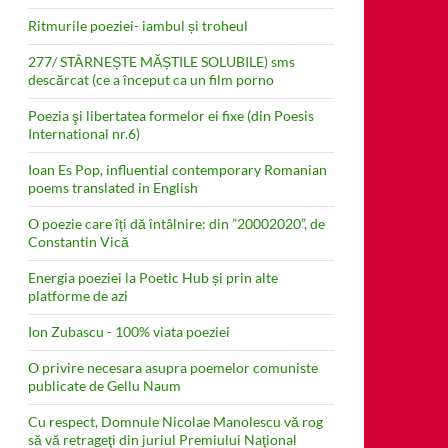
Ritmurile poeziei- iambul și troheul
277/ STÂRNEȘTE MĂȘTILE SOLUBILE) sms
descărcat (ce a început ca un film porno
Poezia şi libertatea formelor ei fixe (din Poesis
International nr.6)
Ioan Es Pop, influential contemporary Romanian
poems translated in English
O poezie care îți dă întâlnire: din ”20002020”, de
Constantin Vică
Energia poeziei la Poetic Hub și prin alte
platforme de azi
Ion Zubascu - 100% viata poeziei
O privire necesara asupra poemelor comuniste
publicate de Gellu Naum
Cu respect, Domnule Nicolae Manolescu vă rog
să vă retrageţi din juriul Premiului Naţional