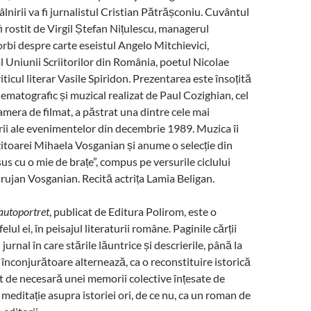
lnirii va fi jurnalistul Cristian Pătrășconiu. Cuvântul
i rostit de Virgil Ștefan Nițulescu, managerul
rbi despre carte eseistul Angelo Mitchievici,
l Uniunii Scriitorilor din România, poetul Nicolae
iticul literar Vasile Spiridon. Prezentarea este însoțită
ematografic și muzical realizat de Paul Cozighian, cel
camera de filmat, a păstrat una dintre cele mai
ii ale evenimentelor din decembrie 1989. Muzica îi
toarei Mihaela Vosganian și anume o selecție din
sus cu o mie de brațe”, compus pe versurile ciclului
rujan Vosganian. Recită actrița Lamia Beligan.
autoportret
, publicat de Editura Polirom, este o
felul ei, în peisajul literaturii române. Paginile cărții
n jurnal în care stările lăuntrice și descrierile, până la
i înconjurătoare alternează, ca o reconstituire istorică
ât de necesară unei memorii colective înțesate de
 meditație asupra istoriei ori, de ce nu, ca un roman de