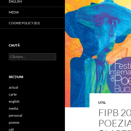
ENGLISH
MEDIA
COOKIE POLICY (EU)
CAUTĂ
Caută
după:
SECŢIUNI
actual
carte
english
UTIL
media
FIPB 2
personal
POEZIA
poeme
util