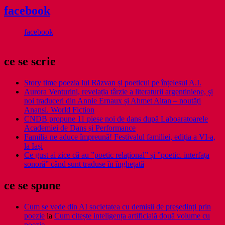
facebook
facebook
ce se scrie
Story time poezia lui Răzvan și poeticul pe înțelesul A.I.
Aurora Venturini, revelația târzie a literaturii argentiniene, și
noi traduceri din Annie Ernaux și Ahmet Altan – noutăți
Anansi. World Fiction
CNDB propune 11 piese noi de dans după Laboaratoarele
Academiei de Dans și Performance
Familia ne aduce împreună! Festivalul familiei, ediția a VI-a,
la Iași
Ce gust ai zice că au ”poetic relațional” și ”poetic. interfața
sonoră” când sunt traduse în înghețată
ce se spune
Cum se vede din AI societatea cu demisii de președinți prin
poezie
la
Cum citește inteligența artificială două volume cu
poezie