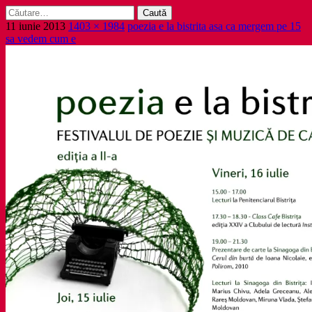
Caută
după:
11 iunie 2013
1403 × 1984
poezia e la bistrita asa ca mergem pe 15
sa vedem cum e