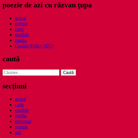
poezie de azi cu răzvan ţupa
actual
poeme
carte
english
media
Cookie Policy (EU)
caută
Caută
după:
secţiuni
actual
carte
english
media
personal
poeme
util