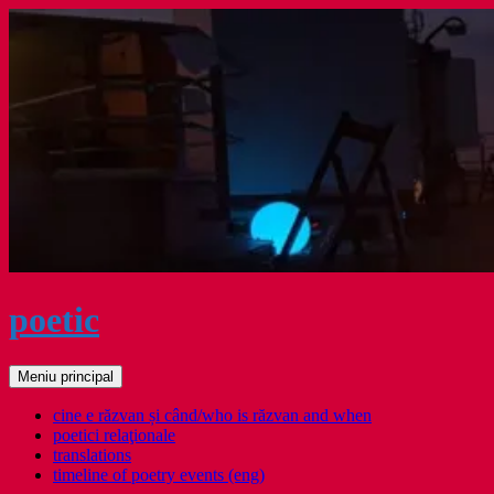
Sari
la
conținut
poetic
Caută
Meniu principal
cine e răzvan și când/who is răzvan and when
poetici relaţionale
translations
timeline of poetry events (eng)