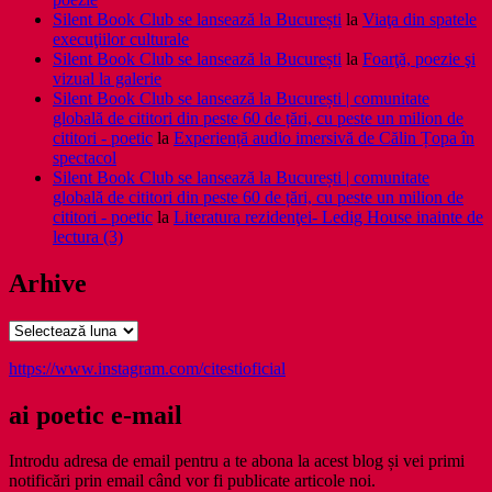
Silent Book Club se lansează la București
la
Viaţa din spatele
execuţiilor culturale
Silent Book Club se lansează la București
la
Foarţă, poezie şi
vizual la galerie
Silent Book Club se lansează la București | comunitate
globală de cititori din peste 60 de țări, cu peste un milion de
cititori - poetic
la
Experiență audio imersivă de Călin Țopa în
spectacol
Silent Book Club se lansează la București | comunitate
globală de cititori din peste 60 de țări, cu peste un milion de
cititori - poetic
la
Literatura rezidenţei- Ledig House inainte de
lectura (3)
Arhive
Arhive
https://www.instagram.com/citestioficial
ai poetic e-mail
Introdu adresa de email pentru a te abona la acest blog și vei primi
notificări prin email când vor fi publicate articole noi.