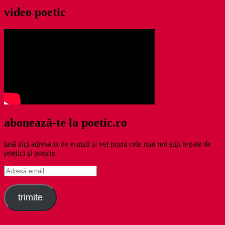
video poetic
abonează-te la poetic.ro
lasă aici adresa ta de e-mail şi vei primi cele mai noi ştiri legate de
poetici şi poezie
Adresă
email
trimite