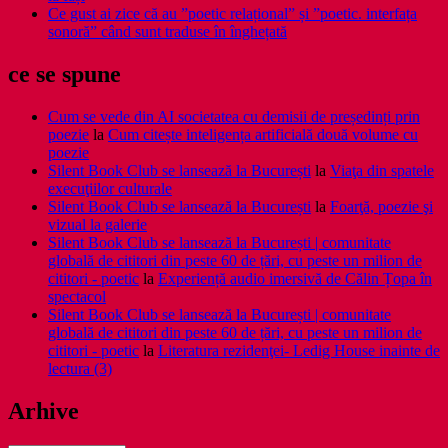
Ce gust ai zice că au ”poetic relațional” și ”poetic. interfața
sonoră” când sunt traduse în înghețată
ce se spune
Cum se vede din AI societatea cu demisii de președinți prin
poezie
la
Cum citește inteligența artificială două volume cu
poezie
Silent Book Club se lansează la București
la
Viaţa din spatele
execuţiilor culturale
Silent Book Club se lansează la București
la
Foarţă, poezie şi
vizual la galerie
Silent Book Club se lansează la București | comunitate
globală de cititori din peste 60 de țări, cu peste un milion de
cititori - poetic
la
Experiență audio imersivă de Călin Țopa în
spectacol
Silent Book Club se lansează la București | comunitate
globală de cititori din peste 60 de țări, cu peste un milion de
cititori - poetic
la
Literatura rezidenţei- Ledig House inainte de
lectura (3)
Arhive