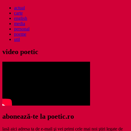
actual
carte
english
media
personal
poeme
util
video poetic
abonează-te la poetic.ro
lasă aici adresa ta de e-mail şi vei primi cele mai noi ştiri legate de