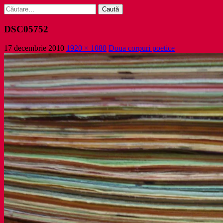
Caută
după:
DSC05752
17 decembrie 2010
1920 × 1080
Doua corpuri poetice