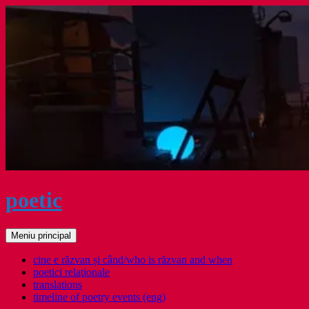
Sari
la
conținut
poetic
Caută
Meniu principal
cine e răzvan și când/who is răzvan and when
poetici relaţionale
translations
timeline of poetry events (eng)