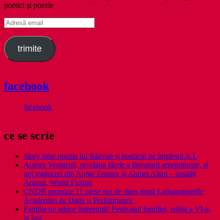
poetici şi poezie
Adresă
email
trimite
facebook
facebook
ce se scrie
Story time poezia lui Răzvan și poeticul pe înțelesul A.I.
Aurora Venturini, revelația târzie a literaturii argentiniene, și
noi traduceri din Annie Ernaux și Ahmet Altan – noutăți
Anansi. World Fiction
CNDB propune 11 piese noi de dans după Laboaratoarele
Academiei de Dans și Performance
Familia ne aduce împreună! Festivalul familiei, ediția a VI-a,
la Iași