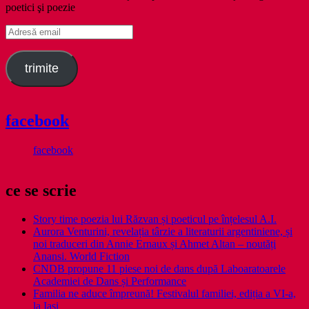
poetici şi poezie
Adresă
email
trimite
facebook
facebook
ce se scrie
Story time poezia lui Răzvan și poeticul pe înțelesul A.I.
Aurora Venturini, revelația târzie a literaturii argentiniene, și
noi traduceri din Annie Ernaux și Ahmet Altan – noutăți
Anansi. World Fiction
CNDB propune 11 piese noi de dans după Laboaratoarele
Academiei de Dans și Performance
Familia ne aduce împreună! Festivalul familiei, ediția a VI-a,
la Iași