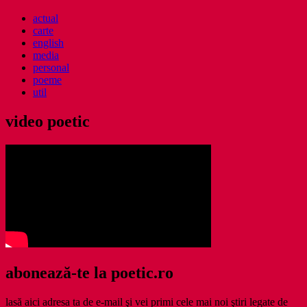
actual
carte
english
media
personal
poeme
util
video poetic
abonează-te la poetic.ro
lasă aici adresa ta de e-mail şi vei primi cele mai noi ştiri legate de