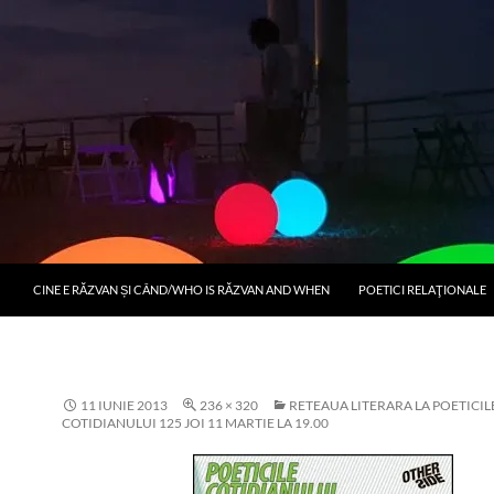
CINE E RĂZVAN ȘI CÂND/WHO IS RĂZVAN AND WHEN
POETICI RELAŢIONALE
11 IUNIE 2013
236 × 320
RETEAUA LITERARA LA POETICIL
COTIDIANULUI 125 JOI 11 MARTIE LA 19.00