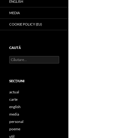
ENGLISH
MEDIA
COOKIE POLICY (EU)
CAUTĂ
Caută
după:
SECŢIUNI
actual
carte
english
media
personal
poeme
util