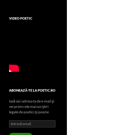
VIDEO POETIC
ABONEAZĂ-TE LA POETIC.RO
lasă aici adresa ta de e-mail şi
vei primi cele mai noi ştiri
legate de poetici şi poezie
Adresă
email