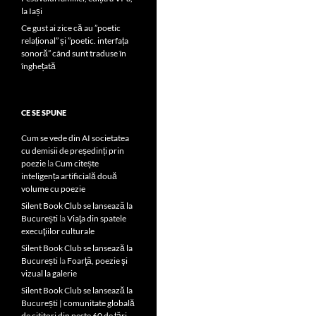
la Iași
Ce gust ai zice că au ”poetic
relațional” și ”poetic. interfața
sonoră” când sunt traduse în
înghețată
CE SE SPUNE
Cum se vede din AI societatea
cu demisii de președinți prin
poezie
la
Cum citește
inteligența artificială două
volume cu poezie
Silent Book Club se lansează la
București
la
Viaţa din spatele
execuţiilor culturale
Silent Book Club se lansează la
București
la
Foarţă, poezie şi
vizual la galerie
Silent Book Club se lansează la
București | comunitate globală
de cititori din peste 60 de țări,