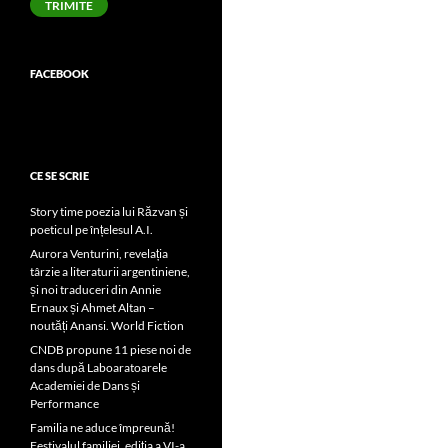
TRIMITE
FACEBOOK
CE SE SCRIE
Story time poezia lui Răzvan și
poeticul pe înțelesul A.I.
Aurora Venturini, revelația
târzie a literaturii argentiniene,
și noi traduceri din Annie
Ernaux și Ahmet Altan –
noutăți Anansi. World Fiction
CNDB propune 11 piese noi de
dans după Laboaratoarele
Academiei de Dans și
Performance
Familia ne aduce împreună!
Festivalul familiei, ediția a VI-a,