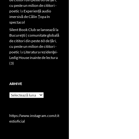
cu peste un milion de cititori -
poetic
la
Experiență audio
imersivă de Călin Țopa în
spectacol
Silent Book Club se lansează la
București | comunitate globală
de cititori din peste 60 de țări,
cu peste un milion de cititori -
poetic
la
Literatura rezidenţei-
Ledig House inainte de lectura
(3)
ARHIVE
Arhive
https://www.instagram.com/cit
estioficial