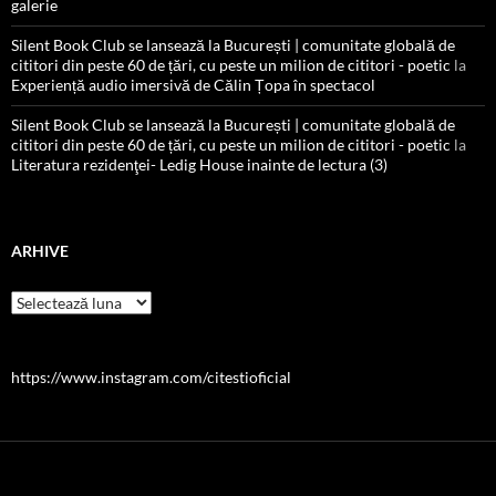
galerie
Silent Book Club se lansează la București | comunitate globală de
cititori din peste 60 de țări, cu peste un milion de cititori - poetic
la
Experiență audio imersivă de Călin Țopa în spectacol
Silent Book Club se lansează la București | comunitate globală de
cititori din peste 60 de țări, cu peste un milion de cititori - poetic
la
Literatura rezidenţei- Ledig House inainte de lectura (3)
ARHIVE
Arhive
https://www.instagram.com/citestioficial