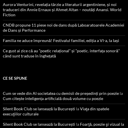
Aurora Venturini, revelația târzie a literaturii argentiniene, și noi
traduceri din Annie Ernaux și Ahmet Altan – noutăți Anansi. World
Fiction
CNDB propune 11 piese noi de dans după Laboaratoarele Academiei
de Dans și Performance
Familia ne aduce împreună! Festivalul familiei, ediția a VI-a, la Iași
Ce gust ai zice că au ”poetic relațional” și ”poetic. interfața sonoră”
când sunt traduse în înghețată
CE SE SPUNE
Cum se vede din AI societatea cu demisii de președinți prin poezie
la
Cum citește inteligența artificială două volume cu poezie
Silent Book Club se lansează la București
la
Viaţa din spatele
execuţiilor culturale
Silent Book Club se lansează la București
la
Foarţă, poezie şi vizual la