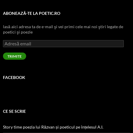
ABONEAZĂ-TE LA POETIC.RO
lasă aici adresa ta de e-mail şi vei primi cele mai noi ştiri legate de
poetici şi poezie
Adresă
email
TRIMITE
FACEBOOK
CE SE SCRIE
Story time poezia lui Răzvan și poeticul pe înțelesul A.I.