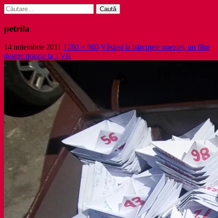
Caută
după:
petrila
14 noiembrie 2011
1280 × 960
Vâslaşi la bărcuţele poeziei, un film
despre poezie la TVR