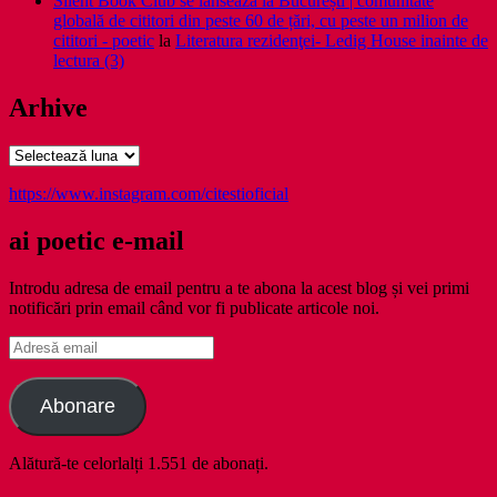
Silent Book Club se lansează la București | comunitate
globală de cititori din peste 60 de țări, cu peste un milion de
cititori - poetic
la
Literatura rezidenţei- Ledig House inainte de
lectura (3)
Arhive
Arhive
https://www.instagram.com/citestioficial
ai poetic e-mail
Introdu adresa de email pentru a te abona la acest blog și vei primi
notificări prin email când vor fi publicate articole noi.
Adresă
email
Abonare
Alătură-te celorlalți 1.551 de abonați.