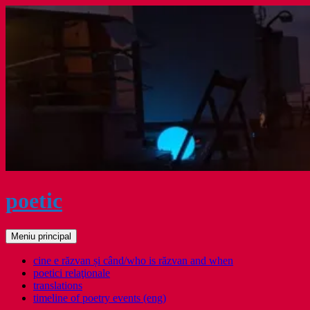
Sari
la
conținut
poetic
Caută
Meniu principal
cine e răzvan și când/who is răzvan and when
poetici relaţionale
translations
timeline of poetry events (eng)