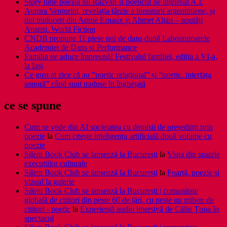
Story time poezia lui Răzvan și poeticul pe înțelesul A.I.
Aurora Venturini, revelația târzie a literaturii argentiniene, și
noi traduceri din Annie Ernaux și Ahmet Altan – noutăți
Anansi. World Fiction
CNDB propune 11 piese noi de dans după Laboaratoarele
Academiei de Dans și Performance
Familia ne aduce împreună! Festivalul familiei, ediția a VI-a,
la Iași
Ce gust ai zice că au ”poetic relațional” și ”poetic. interfața
sonoră” când sunt traduse în înghețată
ce se spune
Cum se vede din AI societatea cu demisii de președinți prin
poezie
la
Cum citește inteligența artificială două volume cu
poezie
Silent Book Club se lansează la București
la
Viaţa din spatele
execuţiilor culturale
Silent Book Club se lansează la București
la
Foarţă, poezie şi
vizual la galerie
Silent Book Club se lansează la București | comunitate
globală de cititori din peste 60 de țări, cu peste un milion de
cititori - poetic
la
Experiență audio imersivă de Călin Țopa în
spectacol