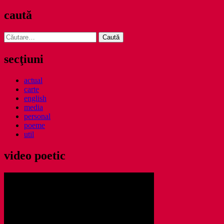
caută
Caută
după:
secţiuni
actual
carte
english
media
personal
poeme
util
video poetic