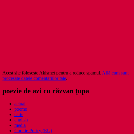
Acest site folosește Akismet pentru a reduce spamul.
Află cum sunt
procesate datele comentariilor tale
.
poezie de azi cu răzvan ţupa
actual
poeme
carte
english
media
Cookie Policy (EU)