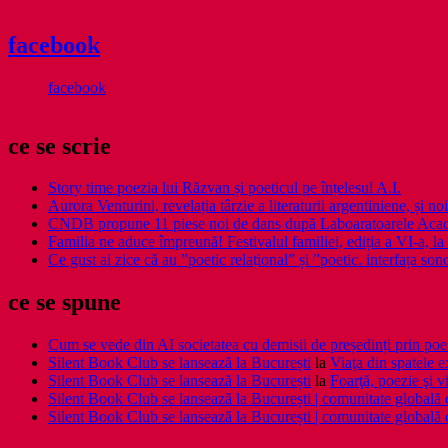
facebook
facebook
ce se scrie
Story time poezia lui Răzvan și poeticul pe înțelesul A.I.
Aurora Venturini, revelația târzie a literaturii argentiniene, și
CNDB propune 11 piese noi de dans după Laboaratoarele Acad
Familia ne aduce împreună! Festivalul familiei, ediția a VI-a, la 
Ce gust ai zice că au ”poetic relațional” și ”poetic. interfața so
ce se spune
Cum se vede din AI societatea cu demisii de președinți prin poe
Silent Book Club se lansează la București
la
Viaţa din spatele e
Silent Book Club se lansează la București
la
Foarţă, poezie şi vi
Silent Book Club se lansează la București | comunitate globală de 
Silent Book Club se lansează la București | comunitate globală de 