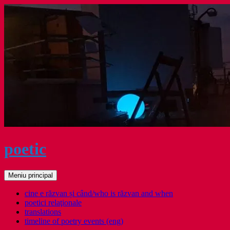
Sari
la
conținut
poetic
Caută
Meniu principal
cine e răzvan și când/who is răzvan and when
poetici relaţionale
translations
timeline of poetry events (eng)