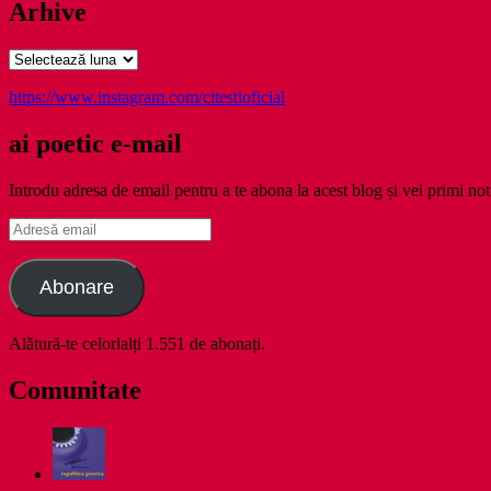
Arhive
Arhive
https://www.instagram.com/citestioficial
ai poetic e-mail
Introdu adresa de email pentru a te abona la acest blog și vei primi noti
Adresă
email
Abonare
Alătură-te celorlalți 1.551 de abonați.
Comunitate