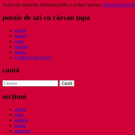
Acest site folosește Akismet pentru a reduce spamul.
Află cum sunt pro
poezie de azi cu răzvan ţupa
actual
poeme
carte
english
media
Cookie Policy (EU)
caută
Caută
după:
secţiuni
actual
carte
english
media
personal