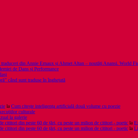
 noi traduceri din Annie Ernaux și Ahmet Altan – noutăți Anansi. World Fi
emiei de Dans și Performance
Iași
noră” când sunt traduse în înghețată
zie
la
Cum citește inteligența artificială două volume cu poezie
xecuţiilor culturale
zual la galerie
cititori din peste 60 de țări, cu peste un milion de cititori - poetic
la
Ex
cititori din peste 60 de țări, cu peste un milion de cititori - poetic
la
Li