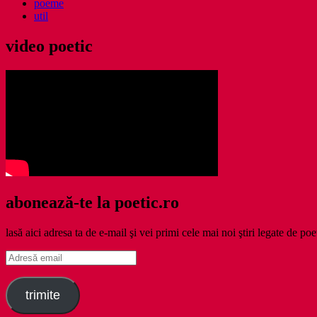
poeme
util
video poetic
abonează-te la poetic.ro
lasă aici adresa ta de e-mail şi vei primi cele mai noi ştiri legate de poe
Adresă
email
trimite