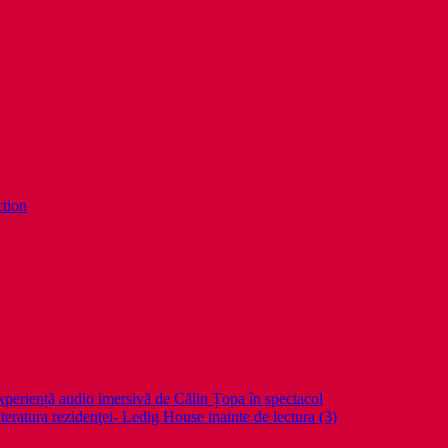
ction
periență audio imersivă de Călin Țopa în spectacol
teratura rezidenţei- Ledig House inainte de lectura (3)