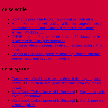
ce se scrie
Story time poezia lui Răzvan și poeticul pe înțelesul A.I.
Aurora Venturini, revelația târzie a literaturii argentiniene, și
noi traduceri din Annie Ernaux și Ahmet Altan – noutăți
Anansi. World Fiction
CNDB propune 11 piese noi de dans după Laboaratoarele
Academiei de Dans și Performance
Familia ne aduce împreună! Festivalul familiei, ediția a VI-a,
la Iași
Ce gust ai zice că au ”poetic relațional” și ”poetic. interfața
sonoră” când sunt traduse în înghețată
ce se spune
Cum se vede din AI societatea cu demisii de președinți prin
poezie
la
Cum citește inteligența artificială două volume cu
poezie
Silent Book Club se lansează la București
la
Viaţa din spatele
execuţiilor culturale
Silent Book Club se lansează la București
la
Foarţă, poezie şi
vizual la galerie