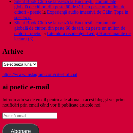
Silent Book Club se lansează la București | comunitate
globală de cititori din peste 60 de țări, cu peste un milion de
cititori - poetic
la
Experiență audio imersivă de Călin Țopa în
spectacol
Silent Book Club se lansează la București | comunitate
globală de cititori din peste 60 de țări, cu peste un milion de
cititori - poetic
la
Literatura rezidenţei- Ledig House inainte de
lectura (3)
Arhive
Arhive
https://www.instagram.com/citestioficial
ai poetic e-mail
Introdu adresa de email pentru a te abona la acest blog și vei primi
notificări prin email când vor fi publicate articole noi.
Adresă
email
Abonare