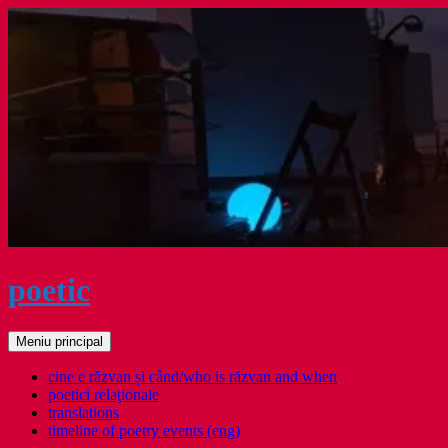
Sari
la
conținut
poetic
Caută
Meniu principal
cine e răzvan și când/who is răzvan and when
poetici relaţionale
translations
timeline of poetry events (eng)