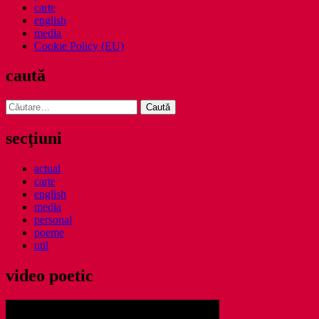
carte
english
media
Cookie Policy (EU)
caută
Caută
după:
secţiuni
actual
carte
english
media
personal
poeme
util
video poetic