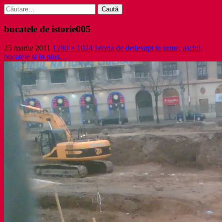
Caută
după:
bucatele de istorie005
25 martie 2011
1280 × 1024
Istoria de dedesupt in urme, aschii,
bucatele si in plus…