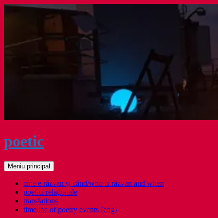
Sari
la
conținut
poetic
Caută
Meniu principal
cine e răzvan și când/who is răzvan and when
poetici relaţionale
translations
timeline of poetry events (eng)