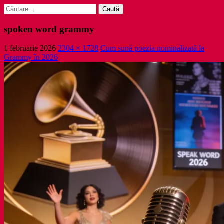
Caută
după:
spoken word grammy
1 februarie 2026
2304 × 1728
Cum sună poezia nominalizată la
Grammy în 2026