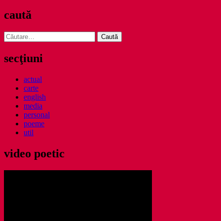
caută
Caută
după:
secţiuni
actual
carte
english
media
personal
poeme
util
video poetic