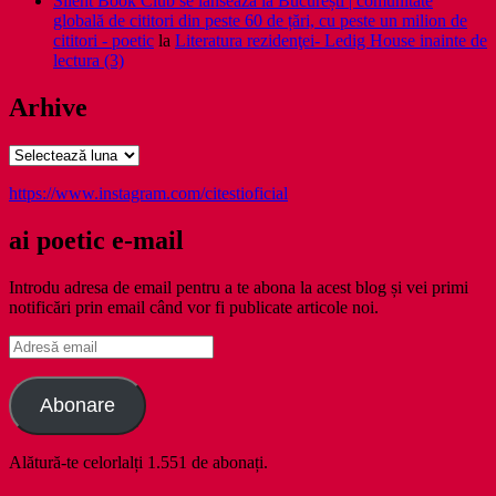
Silent Book Club se lansează la București | comunitate
globală de cititori din peste 60 de țări, cu peste un milion de
cititori - poetic
la
Literatura rezidenţei- Ledig House inainte de
lectura (3)
Arhive
Arhive
https://www.instagram.com/citestioficial
ai poetic e-mail
Introdu adresa de email pentru a te abona la acest blog și vei primi
notificări prin email când vor fi publicate articole noi.
Adresă
email
Abonare
Alătură-te celorlalți 1.551 de abonați.