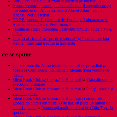
Story time poezia lui Răzvan și poeticul pe înțelesul A.I.
Aurora Venturini, revelația târzie a literaturii argentiniene, și
noi traduceri din Annie Ernaux și Ahmet Altan – noutăți
Anansi. World Fiction
CNDB propune 11 piese noi de dans după Laboaratoarele
Academiei de Dans și Performance
Familia ne aduce împreună! Festivalul familiei, ediția a VI-a,
la Iași
Ce gust ai zice că au ”poetic relațional” și ”poetic. interfața
sonoră” când sunt traduse în înghețată
ce se spune
Cum se vede din AI societatea cu demisii de președinți prin
poezie
la
Cum citește inteligența artificială două volume cu
poezie
Silent Book Club se lansează la București
la
Viaţa din spatele
execuţiilor culturale
Silent Book Club se lansează la București
la
Foarţă, poezie şi
vizual la galerie
Silent Book Club se lansează la București | comunitate
globală de cititori din peste 60 de țări, cu peste un milion de
cititori - poetic
la
Experiență audio imersivă de Călin Țopa în
spectacol