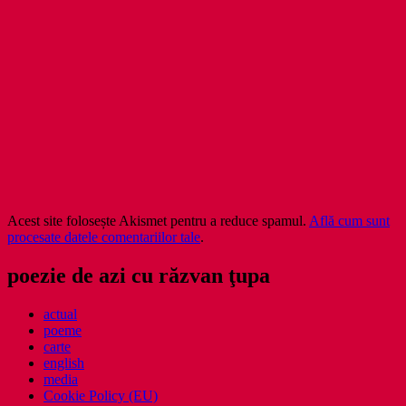
Acest site folosește Akismet pentru a reduce spamul.
Află cum sunt
procesate datele comentariilor tale
.
poezie de azi cu răzvan ţupa
actual
poeme
carte
english
media
Cookie Policy (EU)