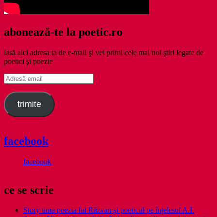
abonează-te la poetic.ro
lasă aici adresa ta de e-mail şi vei primi cele mai noi ştiri legate de
poetici şi poezie
Adresă
email
trimite
facebook
facebook
ce se scrie
Story time poezia lui Răzvan și poeticul pe înțelesul A.I.