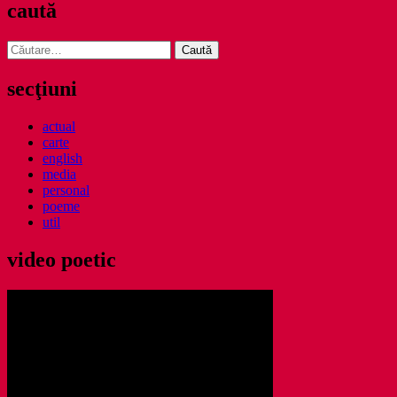
caută
Caută
după:
secţiuni
actual
carte
english
media
personal
poeme
util
video poetic