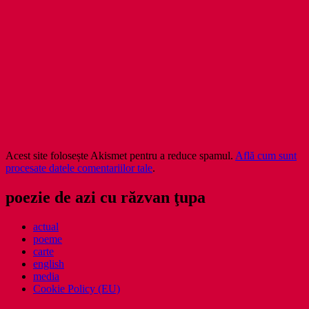
Acest site folosește Akismet pentru a reduce spamul.
Află cum sunt
procesate datele comentariilor tale
.
poezie de azi cu răzvan ţupa
actual
poeme
carte
english
media
Cookie Policy (EU)