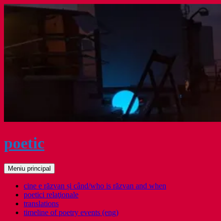
Sari
la
conținut
poetic
Caută
Meniu principal
cine e răzvan și când/who is răzvan and when
poetici relaţionale
translations
timeline of poetry events (eng)