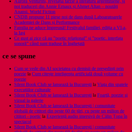
Aurora Venturini, revelația târzie a literaturii argentiniene, și
noi traduceri din Annie Ernaux și Ahmet Altan – noutăți
Anansi. World Fiction
CNDB propune 11 piese noi de dans după Laboaratoarele
Academiei de Dans și Performance
Familia ne aduce împreună! Festivalul familiei, ediția a VI-a,
la Iași
Ce gust ai zice că au ”poetic relațional” și ”poetic. interfața
sonoră” când sunt traduse în înghețată
ce se spune
Cum se vede din AI societatea cu demisii de președinți prin
poezie
la
Cum citește inteligența artificială două volume cu
poezie
Silent Book Club se lansează la București
la
Viaţa din spatele
execuţiilor culturale
Silent Book Club se lansează la București
la
Foarţă, poezie şi
vizual la galerie
Silent Book Club se lansează la București | comunitate
globală de cititori din peste 60 de țări, cu peste un milion de
cititori - poetic
la
Experiență audio imersivă de Călin Țopa în
spectacol
Silent Book Club se lansează la București | comunitate