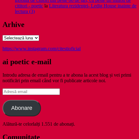
globală de cititori din peste 60 de țări, cu peste un milion de
cititori - poetic
la
Literatura rezidenţei- Ledig House inainte de
lectura (3)
Arhive
Arhive
https://www.instagram.com/citestioficial
ai poetic e-mail
Introdu adresa de email pentru a te abona la acest blog și vei primi
notificări prin email când vor fi publicate articole noi.
Adresă
email
Abonare
Alătură-te celorlalți 1.551 de abonați.
Comunitate