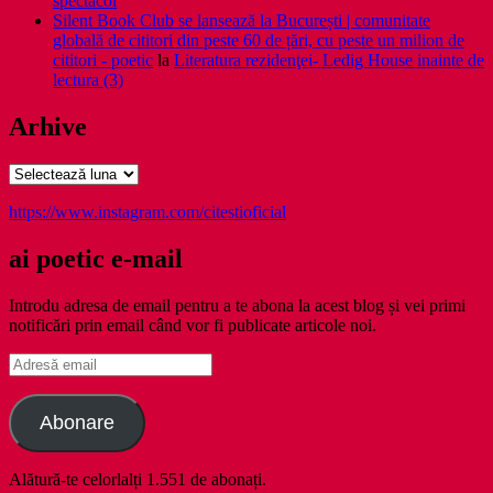
spectacol
Silent Book Club se lansează la București | comunitate
globală de cititori din peste 60 de țări, cu peste un milion de
cititori - poetic
la
Literatura rezidenţei- Ledig House inainte de
lectura (3)
Arhive
Arhive
https://www.instagram.com/citestioficial
ai poetic e-mail
Introdu adresa de email pentru a te abona la acest blog și vei primi
notificări prin email când vor fi publicate articole noi.
Adresă
email
Abonare
Alătură-te celorlalți 1.551 de abonați.