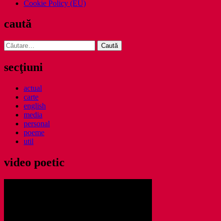
Cookie Policy (EU)
caută
Caută
după:
secţiuni
actual
carte
english
media
personal
poeme
util
video poetic