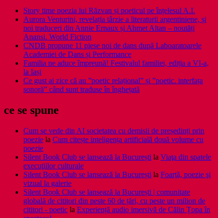
Story time poezia lui Răzvan și poeticul pe înțelesul A.I.
Aurora Venturini, revelația târzie a literaturii argentiniene, și
noi traduceri din Annie Ernaux și Ahmet Altan – noutăți
Anansi. World Fiction
CNDB propune 11 piese noi de dans după Laboaratoarele
Academiei de Dans și Performance
Familia ne aduce împreună! Festivalul familiei, ediția a VI-a,
la Iași
Ce gust ai zice că au ”poetic relațional” și ”poetic. interfața
sonoră” când sunt traduse în înghețată
ce se spune
Cum se vede din AI societatea cu demisii de președinți prin
poezie
la
Cum citește inteligența artificială două volume cu
poezie
Silent Book Club se lansează la București
la
Viaţa din spatele
execuţiilor culturale
Silent Book Club se lansează la București
la
Foarţă, poezie şi
vizual la galerie
Silent Book Club se lansează la București | comunitate
globală de cititori din peste 60 de țări, cu peste un milion de
cititori - poetic
la
Experiență audio imersivă de Călin Țopa în