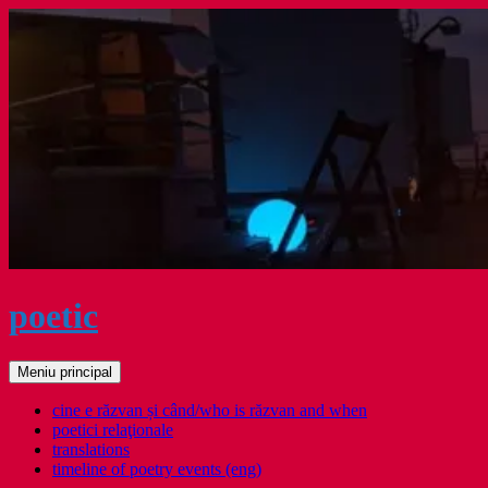
Sari
la
conținut
poetic
Caută
Meniu principal
cine e răzvan și când/who is răzvan and when
poetici relaţionale
translations
timeline of poetry events (eng)