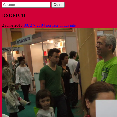
Caută
după:
DSCF1641
2 iunie 2013
3072 × 2304
portrete in cuvinte