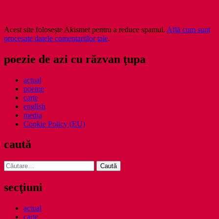
Acest site folosește Akismet pentru a reduce spamul.
Află cum sunt
procesate datele comentariilor tale
.
poezie de azi cu răzvan ţupa
actual
poeme
carte
english
media
Cookie Policy (EU)
caută
Caută
după:
secţiuni
actual
carte