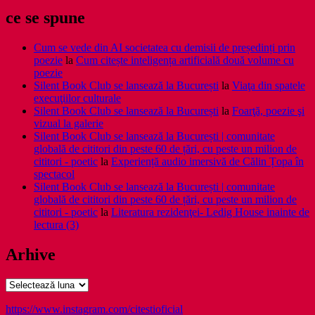
ce se spune
Cum se vede din AI societatea cu demisii de președinți prin
poezie
la
Cum citește inteligența artificială două volume cu
poezie
Silent Book Club se lansează la București
la
Viaţa din spatele
execuţiilor culturale
Silent Book Club se lansează la București
la
Foarţă, poezie şi
vizual la galerie
Silent Book Club se lansează la București | comunitate
globală de cititori din peste 60 de țări, cu peste un milion de
cititori - poetic
la
Experiență audio imersivă de Călin Țopa în
spectacol
Silent Book Club se lansează la București | comunitate
globală de cititori din peste 60 de țări, cu peste un milion de
cititori - poetic
la
Literatura rezidenţei- Ledig House inainte de
lectura (3)
Arhive
Arhive
https://www.instagram.com/citestioficial