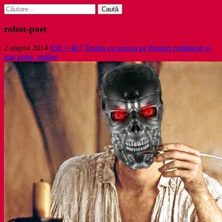
Caută
după:
robot-poet
2 august 2014
650 × 407
Treaba cu poezia pe bloguri românești și,
mai puțin, străine