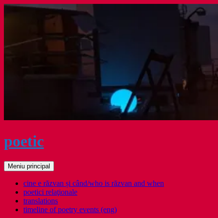
Sari
la
conținut
poetic
Caută
Meniu principal
cine e răzvan și când/who is răzvan and when
poetici relaţionale
translations
timeline of poetry events (eng)