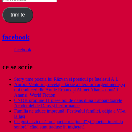
email
trimite
facebook
facebook
ce se scrie
Story time poezia lui Răzvan și poeticul pe înțelesul A.I.
Aurora Venturini, revelația târzie a literaturii argentiniene, și
noi traduceri din Annie Ernaux și Ahmet Altan – noutăți
Anansi. World Fiction
CNDB propune 11 piese noi de dans după Laboaratoarele
Academiei de Dans și Performance
Familia ne aduce împreună! Festivalul familiei, ediția a VI-a,
la Iași
Ce gust ai zice că au ”poetic relațional” și ”poetic. interfața
sonoră” când sunt traduse în înghețată