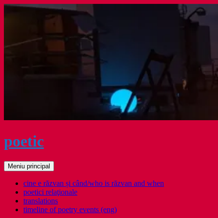
Sari
la
conținut
poetic
Caută
Meniu principal
cine e răzvan și când/who is răzvan and when
poetici relaţionale
translations
timeline of poetry events (eng)