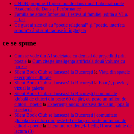
CNDB propune 11 piese noi de dans după Laboaratoarele
Academiei de Dans și Performance
Familia ne aduce împreună! Festivalul familiei, ediția a VI-a,
la Iași
Ce gust ai zice că au ”poetic relațional” și ”poetic. interfața
sonoră” când sunt traduse în înghețată
ce se spune
Cum se vede din AI societatea cu demisii de președinți prin
poezie
la
Cum citește inteligența artificială două volume cu
poezie
Silent Book Club se lansează la București
la
Viaţa din spatele
execuţiilor culturale
Silent Book Club se lansează la București
la
Foarţă, poezie şi
vizual la galerie
Silent Book Club se lansează la București | comunitate
globală de cititori din peste 60 de țări, cu peste un milion de
cititori - poetic
la
Experiență audio imersivă de Călin Țopa în
spectacol
Silent Book Club se lansează la București | comunitate
globală de cititori din peste 60 de țări, cu peste un milion de
cititori - poetic
la
Literatura rezidenţei- Ledig House inainte de
lectura (3)