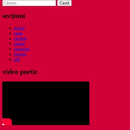
Caută
după:
secţiuni
actual
carte
english
media
personal
poeme
util
video poetic