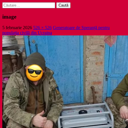
Caută
după:
image
5 februarie 2026
526 × 526
Generatoare de Speranță pentru
populația civilă din Ucraina