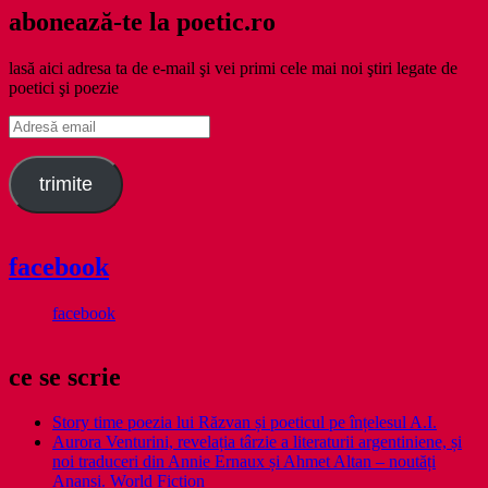
abonează-te la poetic.ro
lasă aici adresa ta de e-mail şi vei primi cele mai noi ştiri legate de
poetici şi poezie
Adresă
email
trimite
facebook
facebook
ce se scrie
Story time poezia lui Răzvan și poeticul pe înțelesul A.I.
Aurora Venturini, revelația târzie a literaturii argentiniene, și
noi traduceri din Annie Ernaux și Ahmet Altan – noutăți
Anansi. World Fiction