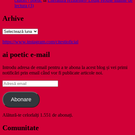
cititori - poetic
la
Literatura rezidenţei- Ledig House inainte de
lectura (3)
Arhive
Arhive
https://www.instagram.com/citestioficial
ai poetic e-mail
Introdu adresa de email pentru a te abona la acest blog și vei primi
notificări prin email când vor fi publicate articole noi.
Adresă
email
Abonare
Alătură-te celorlalți 1.551 de abonați.
Comunitate