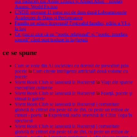
noi traduceri din Annie Ernaux și Ahmet Altan – noutăți
Anansi. World Fiction
CNDB propune 11 piese noi de dans după Laboaratoarele
Academiei de Dans și Performance
Familia ne aduce împreună! Festivalul familiei, ediția a VI-a,
la Iași
Ce gust ai zice că au ”poetic relațional” și ”poetic. interfața
sonoră” când sunt traduse în înghețată
ce se spune
Cum se vede din AI societatea cu demisii de președinți prin
poezie
la
Cum citește inteligența artificială două volume cu
poezie
Silent Book Club se lansează la București
la
Viaţa din spatele
execuţiilor culturale
Silent Book Club se lansează la București
la
Foarţă, poezie şi
vizual la galerie
Silent Book Club se lansează la București | comunitate
globală de cititori din peste 60 de țări, cu peste un milion de
cititori - poetic
la
Experiență audio imersivă de Călin Țopa în
spectacol
Silent Book Club se lansează la București | comunitate
globală de cititori din peste 60 de țări, cu peste un milion de