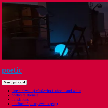
Sari
la
conținut
poetic
Caută
Meniu principal
cine e răzvan și când/who is răzvan and when
poetici relaţionale
translations
timeline of poetry events (eng)