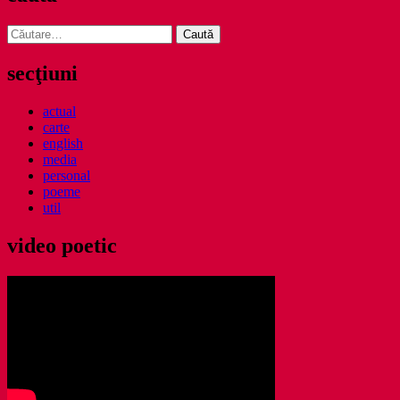
Caută
după:
secţiuni
actual
carte
english
media
personal
poeme
util
video poetic