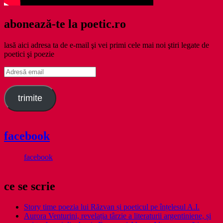
abonează-te la poetic.ro
lasă aici adresa ta de e-mail şi vei primi cele mai noi ştiri legate de
poetici şi poezie
Adresă
email
trimite
facebook
facebook
ce se scrie
Story time poezia lui Răzvan și poeticul pe înțelesul A.I.
Aurora Venturini, revelația târzie a literaturii argentiniene, și