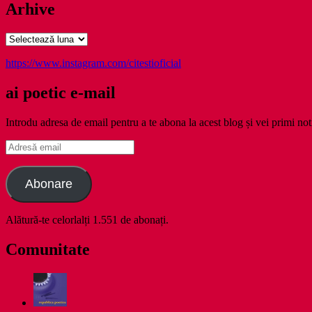
Arhive
Arhive
https://www.instagram.com/citestioficial
ai poetic e-mail
Introdu adresa de email pentru a te abona la acest blog și vei primi noti
Adresă
email
Abonare
Alătură-te celorlalți 1.551 de abonați.
Comunitate