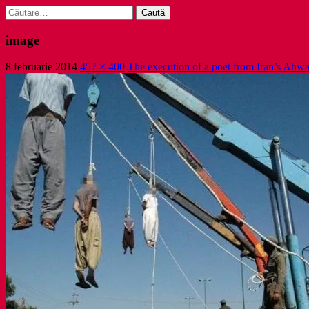
Caută
după:
image
8 februarie 2014
457 × 400
The execution of a poet from Iran’s Ahwa