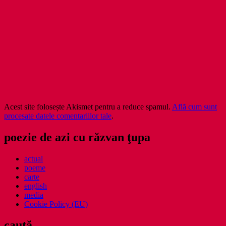
Acest site folosește Akismet pentru a reduce spamul.
Află cum sunt
procesate datele comentariilor tale
.
poezie de azi cu răzvan ţupa
actual
poeme
carte
english
media
Cookie Policy (EU)
caută