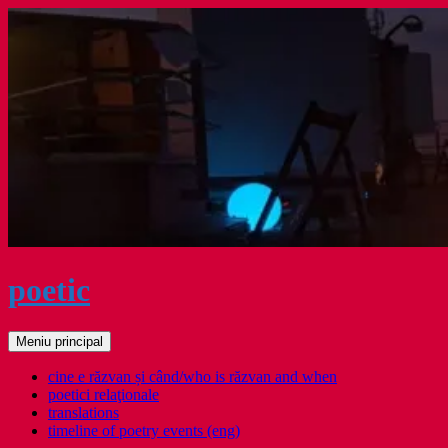
Sari
la
conținut
poetic
Caută
Meniu principal
cine e răzvan și când/who is răzvan and when
poetici relaţionale
translations
timeline of poetry events (eng)