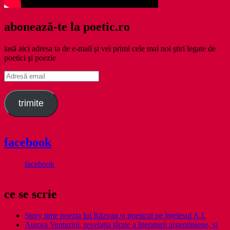
abonează-te la poetic.ro
lasă aici adresa ta de e-mail şi vei primi cele mai noi ştiri legate de
poetici şi poezie
Adresă
email
trimite
facebook
facebook
ce se scrie
Story time poezia lui Răzvan și poeticul pe înțelesul A.I.
Aurora Venturini, revelația târzie a literaturii argentiniene, și