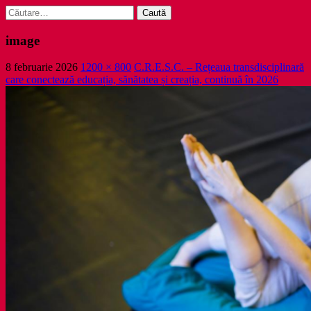
Caută
după:
image
8 februarie 2026
1200 × 800
C.R.E.S.C. – Rețeaua transdisciplinară
care conectează educația, sănătatea și creația, continuă în 2026