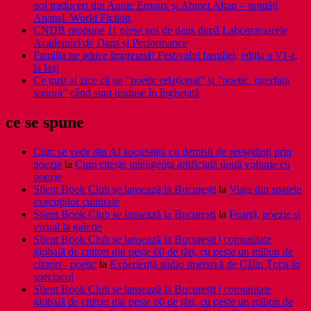
noi traduceri din Annie Ernaux și Ahmet Altan – noutăți
Anansi. World Fiction
CNDB propune 11 piese noi de dans după Laboaratoarele
Academiei de Dans și Performance
Familia ne aduce împreună! Festivalul familiei, ediția a VI-a,
la Iași
Ce gust ai zice că au ”poetic relațional” și ”poetic. interfața
sonoră” când sunt traduse în înghețată
ce se spune
Cum se vede din AI societatea cu demisii de președinți prin
poezie
la
Cum citește inteligența artificială două volume cu
poezie
Silent Book Club se lansează la București
la
Viaţa din spatele
execuţiilor culturale
Silent Book Club se lansează la București
la
Foarţă, poezie şi
vizual la galerie
Silent Book Club se lansează la București | comunitate
globală de cititori din peste 60 de țări, cu peste un milion de
cititori - poetic
la
Experiență audio imersivă de Călin Țopa în
spectacol
Silent Book Club se lansează la București | comunitate
globală de cititori din peste 60 de țări, cu peste un milion de