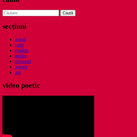
Caută
după:
secţiuni
actual
carte
english
media
personal
poeme
util
video poetic