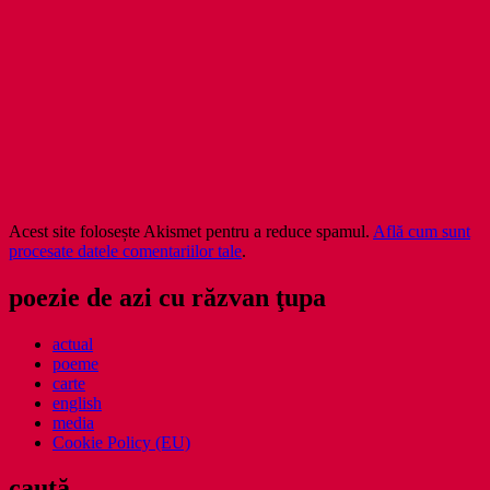
Acest site folosește Akismet pentru a reduce spamul.
Află cum sunt
procesate datele comentariilor tale
.
poezie de azi cu răzvan ţupa
actual
poeme
carte
english
media
Cookie Policy (EU)
caută