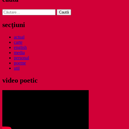
Caută
după:
secţiuni
actual
carte
english
media
personal
poeme
util
video poetic