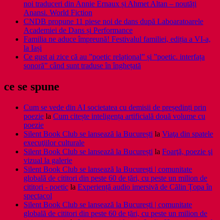
noi traduceri din Annie Ernaux și Ahmet Altan – noutăți
Anansi. World Fiction
CNDB propune 11 piese noi de dans după Laboaratoarele
Academiei de Dans și Performance
Familia ne aduce împreună! Festivalul familiei, ediția a VI-a,
la Iași
Ce gust ai zice că au ”poetic relațional” și ”poetic. interfața
sonoră” când sunt traduse în înghețată
ce se spune
Cum se vede din AI societatea cu demisii de președinți prin
poezie
la
Cum citește inteligența artificială două volume cu
poezie
Silent Book Club se lansează la București
la
Viaţa din spatele
execuţiilor culturale
Silent Book Club se lansează la București
la
Foarţă, poezie şi
vizual la galerie
Silent Book Club se lansează la București | comunitate
globală de cititori din peste 60 de țări, cu peste un milion de
cititori - poetic
la
Experiență audio imersivă de Călin Țopa în
spectacol
Silent Book Club se lansează la București | comunitate
globală de cititori din peste 60 de țări, cu peste un milion de