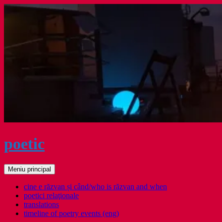
Sari
la
conținut
poetic
Caută
Meniu principal
cine e răzvan și când/who is răzvan and when
poetici relaţionale
translations
timeline of poetry events (eng)