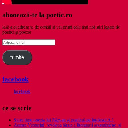
abonează-te la poetic.ro
lasă aici adresa ta de e-mail şi vei primi cele mai noi ştiri legate de
poetici şi poezie
Adresă
email
trimite
facebook
facebook
ce se scrie
Story time poezia lui Răzvan și poeticul pe înțelesul A.I.
Aurora Venturini, revelația târzie a literaturii argentiniene, și