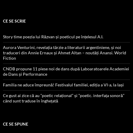
CE SE SCRIE
Story time poezia lui Răzvan și poeticul pe înțelesul A.I.
Aurora Venturini, revelația târzie a literaturii argentiniene, și noi
traduceri din Annie Ernaux și Ahmet Altan – noutăți Anansi. World
Fiction
CNDB propune 11 piese noi de dans după Laboaratoarele Academiei
de Dans și Performance
Familia ne aduce împreună! Festivalul familiei, ediția a VI-a, la Iași
Ce gust ai zice că au ”poetic relațional” și ”poetic. interfața sonoră”
când sunt traduse în înghețată
CE SE SPUNE