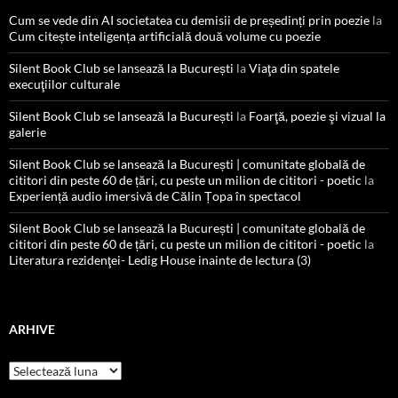
Cum se vede din AI societatea cu demisii de președinți prin poezie
la
Cum citește inteligența artificială două volume cu poezie
Silent Book Club se lansează la București
la
Viaţa din spatele
execuţiilor culturale
Silent Book Club se lansează la București
la
Foarţă, poezie şi vizual la
galerie
Silent Book Club se lansează la București | comunitate globală de
cititori din peste 60 de țări, cu peste un milion de cititori - poetic
la
Experiență audio imersivă de Călin Țopa în spectacol
Silent Book Club se lansează la București | comunitate globală de
cititori din peste 60 de țări, cu peste un milion de cititori - poetic
la
Literatura rezidenţei- Ledig House inainte de lectura (3)
ARHIVE
Arhive