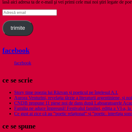
lasă aici adresa ta de e-mail şi vei primi cele mai noi ştiri legate de poe
Adresă
email
trimite
facebook
facebook
ce se scrie
Story time poezia lui Răzvan și poeticul pe înțelesul A.I.
Aurora Venturini, revelația târzie a literaturii argentiniene, și
CNDB propune 11 piese noi de dans după Laboaratoarele Acad
Familia ne aduce împreună! Festivalul familiei, ediția a VI-a, la 
Ce gust ai zice că au ”poetic relațional” și ”poetic. interfața so
ce se spune