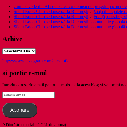
Cum se vede din AI societatea cu demisii de președinți prin poe
Silent Book Club se lansează la București
la
Viaţa din spatele e
Silent Book Club se lansează la București
la
Foarţă, poezie şi vi
Silent Book Club se lansează la București | comunitate globală de 
Silent Book Club se lansează la București | comunitate globală de 
Arhive
Arhive
https://www.instagram.com/citestioficial
ai poetic e-mail
Introdu adresa de email pentru a te abona la acest blog și vei primi noti
Adresă
email
Abonare
Alătură-te celorlalți 1.551 de abonați.