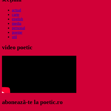
actual
carte
english
media
personal
poeme
util
video poetic
abonează-te la poetic.ro