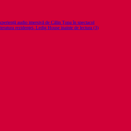
periență audio imersivă de Călin Țopa în spectacol
teratura rezidenţei- Ledig House inainte de lectura (3)