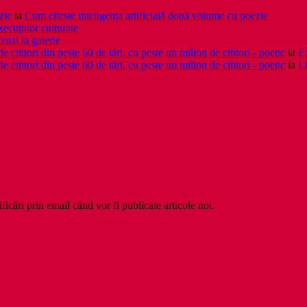
zie
la
Cum citește inteligența artificială două volume cu poezie
xecuţiilor culturale
zual la galerie
cititori din peste 60 de țări, cu peste un milion de cititori - poetic
la
Ex
cititori din peste 60 de țări, cu peste un milion de cititori - poetic
la
Li
ficări prin email când vor fi publicate articole noi.