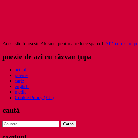
Acest site folosește Akismet pentru a reduce spamul.
Află cum sunt pro
poezie de azi cu răzvan ţupa
actual
poeme
carte
english
media
Cookie Policy (EU)
caută
Caută
după:
secţiuni