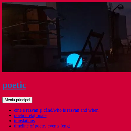
Sari
la
conținut
poetic
Caută
Meniu principal
cine e răzvan și când/who is răzvan and when
poetici relaţionale
translations
timeline of poetry events (eng)