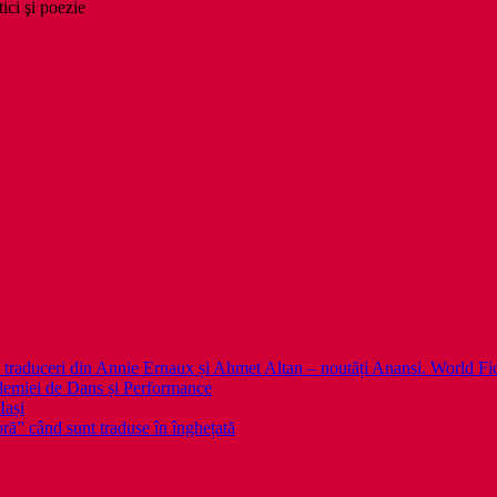
tici şi poezie
 noi traduceri din Annie Ernaux și Ahmet Altan – noutăți Anansi. World Fi
emiei de Dans și Performance
Iași
noră” când sunt traduse în înghețată