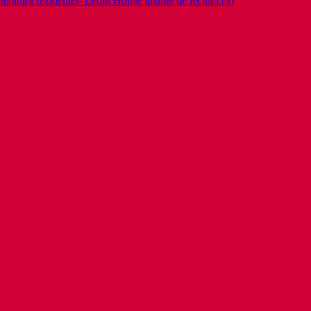
teratura rezidenţei- Ledig House inainte de lectura (3)