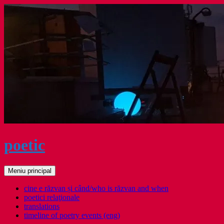
Sari
la
conținut
poetic
Caută
Meniu principal
cine e răzvan și când/who is răzvan and when
poetici relaţionale
translations
timeline of poetry events (eng)