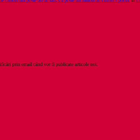
cititori din peste 60 de țări, cu peste un milion de cititori - poetic
la
Li
ficări prin email când vor fi publicate articole noi.