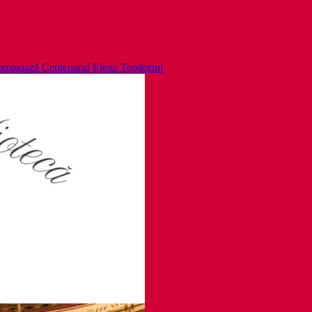
i omagiază Centenarul Elena Teodorini