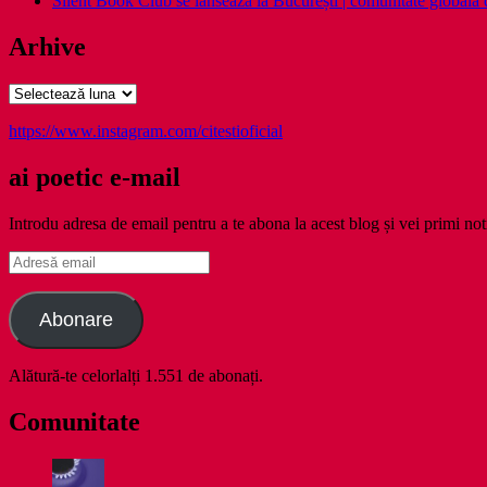
Silent Book Club se lansează la București | comunitate globală de 
Arhive
Arhive
https://www.instagram.com/citestioficial
ai poetic e-mail
Introdu adresa de email pentru a te abona la acest blog și vei primi noti
Adresă
email
Abonare
Alătură-te celorlalți 1.551 de abonați.
Comunitate