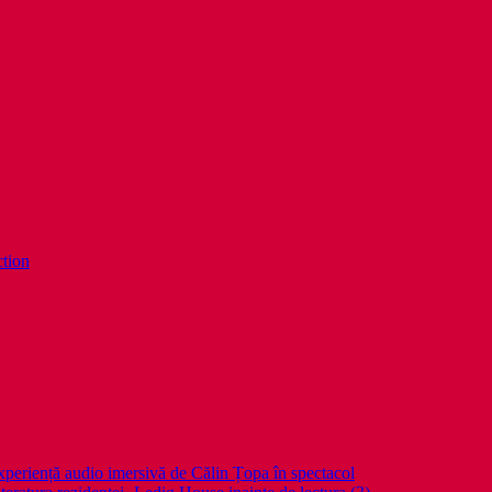
ction
periență audio imersivă de Călin Țopa în spectacol