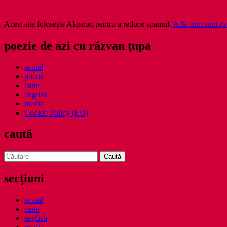
Acest site folosește Akismet pentru a reduce spamul.
Află cum sunt pro
poezie de azi cu răzvan ţupa
actual
poeme
carte
english
media
Cookie Policy (EU)
caută
Caută
după:
secţiuni
actual
carte
english