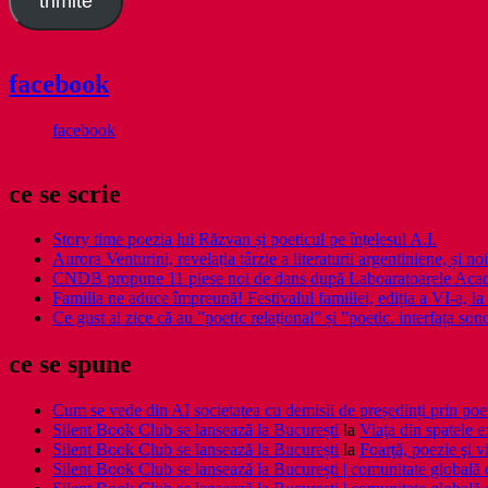
trimite
facebook
facebook
ce se scrie
Story time poezia lui Răzvan și poeticul pe înțelesul A.I.
Aurora Venturini, revelația târzie a literaturii argentiniene, și
CNDB propune 11 piese noi de dans după Laboaratoarele Acad
Familia ne aduce împreună! Festivalul familiei, ediția a VI-a, la 
Ce gust ai zice că au ”poetic relațional” și ”poetic. interfața so
ce se spune
Cum se vede din AI societatea cu demisii de președinți prin poe
Silent Book Club se lansează la București
la
Viaţa din spatele e
Silent Book Club se lansează la București
la
Foarţă, poezie şi vi
Silent Book Club se lansează la București | comunitate globală de 