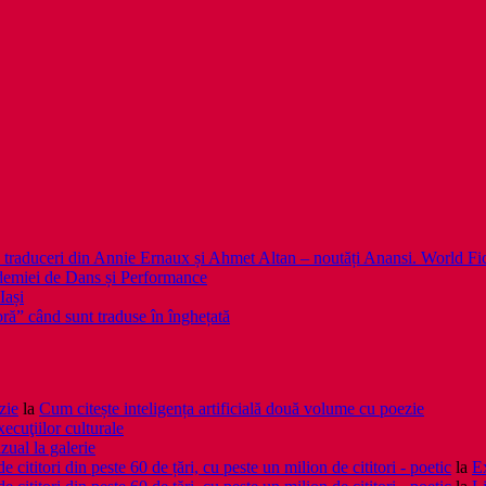
 noi traduceri din Annie Ernaux și Ahmet Altan – noutăți Anansi. World Fi
emiei de Dans și Performance
Iași
noră” când sunt traduse în înghețată
zie
la
Cum citește inteligența artificială două volume cu poezie
xecuţiilor culturale
zual la galerie
cititori din peste 60 de țări, cu peste un milion de cititori - poetic
la
Ex