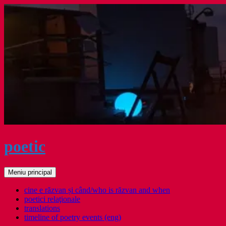
Sari
la
conținut
poetic
Caută
Meniu principal
cine e răzvan și când/who is răzvan and when
poetici relaţionale
translations
timeline of poetry events (eng)