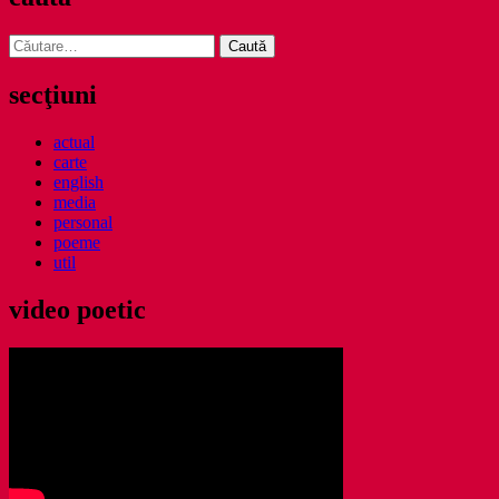
Caută
după:
secţiuni
actual
carte
english
media
personal
poeme
util
video poetic