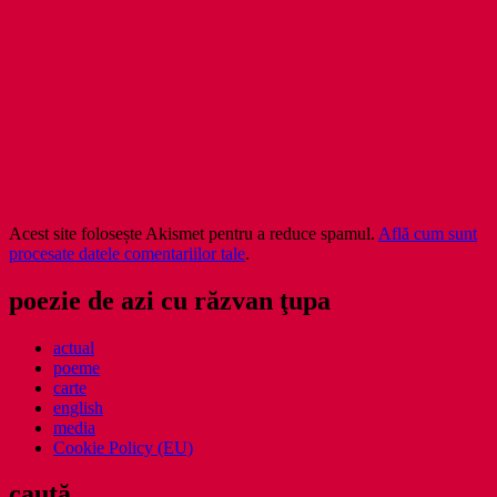
Acest site folosește Akismet pentru a reduce spamul.
Află cum sunt
procesate datele comentariilor tale
.
poezie de azi cu răzvan ţupa
actual
poeme
carte
english
media
Cookie Policy (EU)
caută