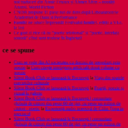
noi traduceri din Annie Ernaux și Ahmet Altan – noutăți
Anansi. World Fiction
CNDB propune 11 piese noi de dans după Laboaratoarele
Academiei de Dans și Performance
Familia ne aduce împreună! Festivalul familiei, ediția a VI-a,
la Iași
Ce gust ai zice că au ”poetic relațional” și ”poetic. interfața
sonoră” când sunt traduse în înghețată
ce se spune
Cum se vede din AI societatea cu demisii de președinți prin
poezie
la
Cum citește inteligența artificială două volume cu
poezie
Silent Book Club se lansează la București
la
Viaţa din spatele
execuţiilor culturale
Silent Book Club se lansează la București
la
Foarţă, poezie şi
vizual la galerie
Silent Book Club se lansează la București | comunitate
globală de cititori din peste 60 de țări, cu peste un milion de
cititori - poetic
la
Experiență audio imersivă de Călin Țopa în
spectacol
Silent Book Club se lansează la București | comunitate
globală de cititori din peste 60 de țări, cu peste un milion de