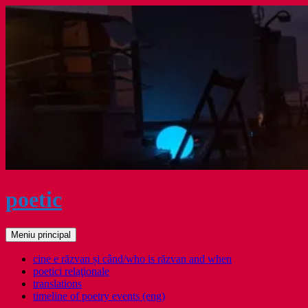
Sari
la
conținut
poetic
Caută
Meniu principal
cine e răzvan și când/who is răzvan and when
poetici relaţionale
translations
timeline of poetry events (eng)