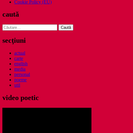
Cookie Policy (EU)
caută
Caută
după:
secţiuni
actual
carte
english
media
personal
poeme
util
video poetic