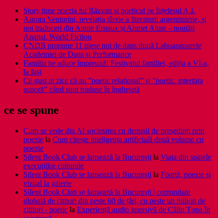
Story time poezia lui Răzvan și poeticul pe înțelesul A.I.
Aurora Venturini, revelația târzie a literaturii argentiniene, și
noi traduceri din Annie Ernaux și Ahmet Altan – noutăți
Anansi. World Fiction
CNDB propune 11 piese noi de dans după Laboaratoarele
Academiei de Dans și Performance
Familia ne aduce împreună! Festivalul familiei, ediția a VI-a,
la Iași
Ce gust ai zice că au ”poetic relațional” și ”poetic. interfața
sonoră” când sunt traduse în înghețată
ce se spune
Cum se vede din AI societatea cu demisii de președinți prin
poezie
la
Cum citește inteligența artificială două volume cu
poezie
Silent Book Club se lansează la București
la
Viaţa din spatele
execuţiilor culturale
Silent Book Club se lansează la București
la
Foarţă, poezie şi
vizual la galerie
Silent Book Club se lansează la București | comunitate
globală de cititori din peste 60 de țări, cu peste un milion de
cititori - poetic
la
Experiență audio imersivă de Călin Țopa în