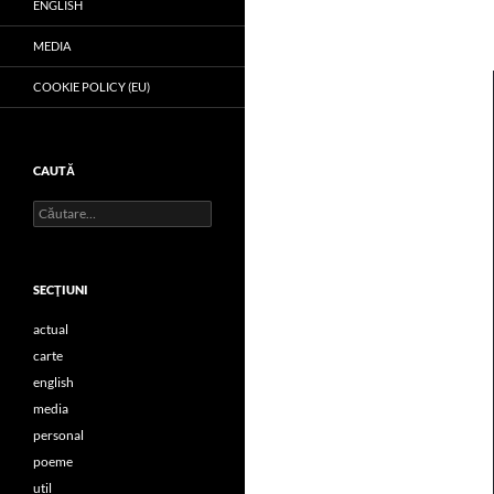
ENGLISH
MEDIA
COOKIE POLICY (EU)
CAUTĂ
Caută
după:
SECŢIUNI
actual
carte
english
media
personal
poeme
util