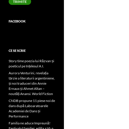
TRIMITE
FACEBOOK
CE SE SCRIE
Story time poezia lui Răzvan și
poeticul pe înțelesul A.I.
Aurora Venturini, revelația
târzie a literaturii argentiniene,
și noi traduceri din Annie
Ernaux și Ahmet Altan –
noutăți Anansi. World Fiction
CNDB propune 11 piese noi de
dans după Laboaratoarele
Academiei de Dans și
Performance
Familia ne aduce împreună!
Festivalul familiei, ediția a VI-a,