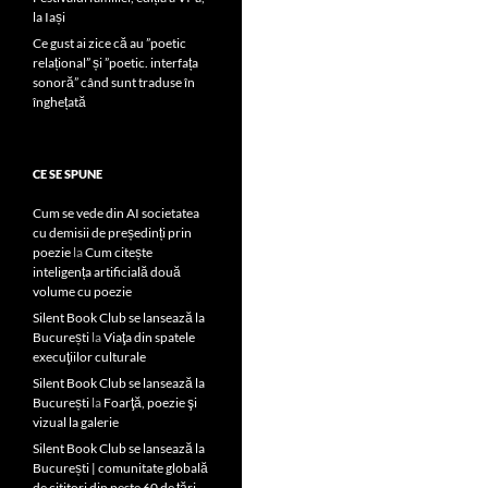
la Iași
Ce gust ai zice că au ”poetic
relațional” și ”poetic. interfața
sonoră” când sunt traduse în
înghețată
CE SE SPUNE
Cum se vede din AI societatea
cu demisii de președinți prin
poezie
la
Cum citește
inteligența artificială două
volume cu poezie
Silent Book Club se lansează la
București
la
Viaţa din spatele
execuţiilor culturale
Silent Book Club se lansează la
București
la
Foarţă, poezie şi
vizual la galerie
Silent Book Club se lansează la
București | comunitate globală
de cititori din peste 60 de țări,