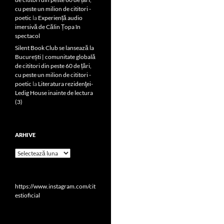
cu peste un milion de cititori -
poetic
la
Experiență audio
imersivă de Călin Țopa în
spectacol
Silent Book Club se lansează la
București | comunitate globală
de cititori din peste 60 de țări,
cu peste un milion de cititori -
poetic
la
Literatura rezidenţei-
Ledig House inainte de lectura
(3)
ARHIVE
Arhive
https://www.instagram.com/cit
estioficial