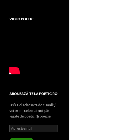
VIDEO POETIC
ABONEAZĂ-TE LA POETIC.RO
lasă aici adresa ta de e-mail şi
vei primi cele mai noi ştiri
legate de poetici şi poezie
Adresă
email