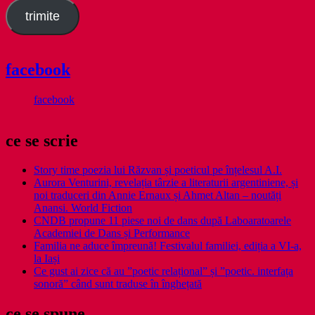
trimite
facebook
facebook
ce se scrie
Story time poezia lui Răzvan și poeticul pe înțelesul A.I.
Aurora Venturini, revelația târzie a literaturii argentiniene, și
noi traduceri din Annie Ernaux și Ahmet Altan – noutăți
Anansi. World Fiction
CNDB propune 11 piese noi de dans după Laboaratoarele
Academiei de Dans și Performance
Familia ne aduce împreună! Festivalul familiei, ediția a VI-a,
la Iași
Ce gust ai zice că au ”poetic relațional” și ”poetic. interfața
sonoră” când sunt traduse în înghețată
ce se spune