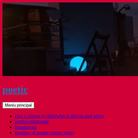
Sari
la
conținut
poetic
Caută
Meniu principal
cine e răzvan și când/who is răzvan and when
poetici relaţionale
translations
timeline of poetry events (eng)