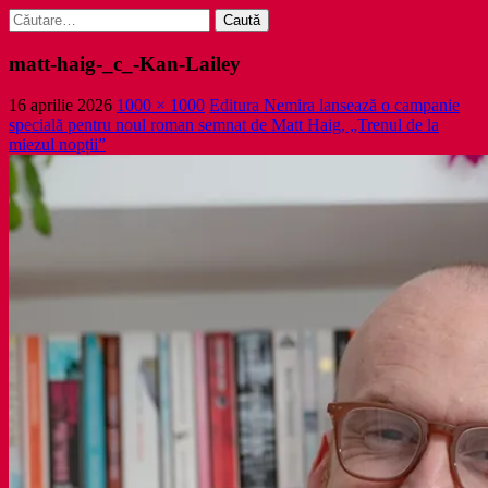
Caută
după:
matt-haig-_c_-Kan-Lailey
16 aprilie 2026
1000 × 1000
Editura Nemira lansează o campanie
specială pentru noul roman semnat de Matt Haig, „Trenul de la
miezul nopții”