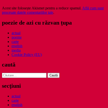
Acest site folosește Akismet pentru a reduce spamul.
Află cum sunt
procesate datele comentariilor tale
.
poezie de azi cu răzvan ţupa
actual
poeme
carte
english
media
Cookie Policy (EU)
caută
Caută
după:
secţiuni
actual
carte
english