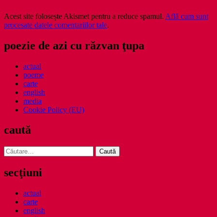
Acest site folosește Akismet pentru a reduce spamul.
Află cum sunt
procesate datele comentariilor tale
.
poezie de azi cu răzvan ţupa
actual
poeme
carte
english
media
Cookie Policy (EU)
caută
Caută
după:
secţiuni
actual
carte
english