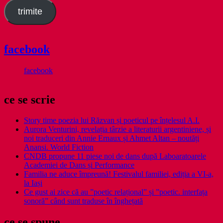
trimite
facebook
facebook
ce se scrie
Story time poezia lui Răzvan și poeticul pe înțelesul A.I.
Aurora Venturini, revelația târzie a literaturii argentiniene, și
noi traduceri din Annie Ernaux și Ahmet Altan – noutăți
Anansi. World Fiction
CNDB propune 11 piese noi de dans după Laboaratoarele
Academiei de Dans și Performance
Familia ne aduce împreună! Festivalul familiei, ediția a VI-a,
la Iași
Ce gust ai zice că au ”poetic relațional” și ”poetic. interfața
sonoră” când sunt traduse în înghețată
ce se spune