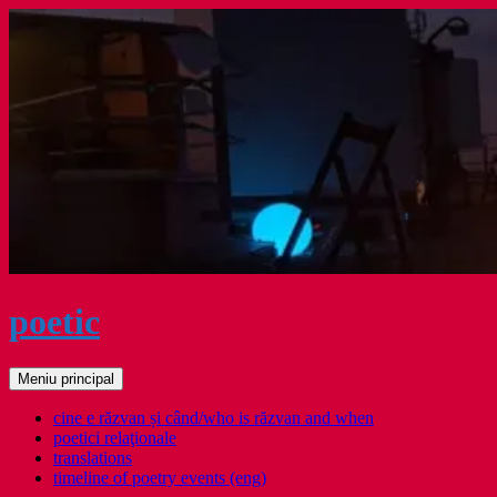
Sari
la
conținut
poetic
Caută
Meniu principal
cine e răzvan și când/who is răzvan and when
poetici relaţionale
translations
timeline of poetry events (eng)