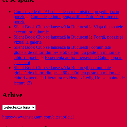
Cum se vede din AI societatea cu demisii de președinți prin
poezie
la
Cum citește inteligența artificială două volume cu
poezie
Silent Book Club se lansează la București
la
Viaţa din spatele
execuţiilor culturale
Silent Book Club se lansează la București
la
Foarţă, poezie şi
vizual la galerie
Silent Book Club se lansează la București | comunitate
globală de cititori din peste 60 de țări, cu peste un milion de
cititori - poetic
la
Experiență audio imersivă de Călin Țopa în
spectacol
Silent Book Club se lansează la București | comunitate
globală de cititori din peste 60 de țări, cu peste un milion de
cititori - poetic
la
Literatura rezidenţei- Ledig House inainte de
lectura (3)
Arhive
Arhive
https://www.instagram.com/citestioficial