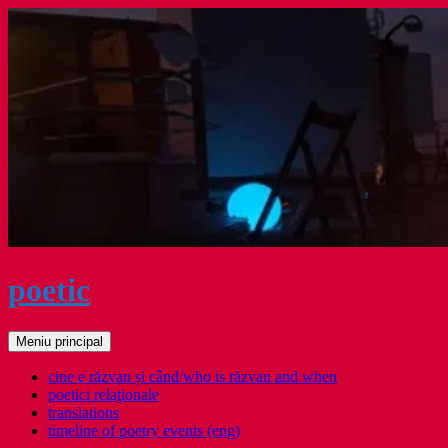
Sari
la
conținut
poetic
Caută
Meniu principal
cine e răzvan și când/who is răzvan and when
poetici relaţionale
translations
timeline of poetry events (eng)