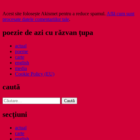
Acest site folosește Akismet pentru a reduce spamul.
Află cum sunt
procesate datele comentariilor tale
.
poezie de azi cu răzvan ţupa
actual
poeme
carte
english
media
Cookie Policy (EU)
caută
Caută
după:
secţiuni
actual
carte
english