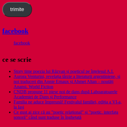
trimite
facebook
facebook
ce se scrie
Story time poezia lui Răzvan și poeticul pe înțelesul A.I.
Aurora Venturini, revelația târzie a literaturii argentiniene, și
noi traduceri din Annie Ernaux și Ahmet Altan – noutăți
Anansi. World Fiction
CNDB propune 11 piese noi de dans după Laboaratoarele
Academiei de Dans și Performance
Familia ne aduce împreună! Festivalul familiei, ediția a VI-a,
la Iași
Ce gust ai zice că au ”poetic relațional” și ”poetic. interfața
sonoră” când sunt traduse în înghețată