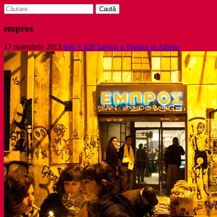
Caută
după:
empros
17 noiembrie 2013
640 × 426
Saving a Theatre in Athens