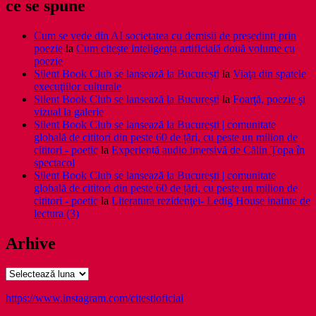
ce se spune
Cum se vede din AI societatea cu demisii de președinți prin
poezie
la
Cum citește inteligența artificială două volume cu
poezie
Silent Book Club se lansează la București
la
Viaţa din spatele
execuţiilor culturale
Silent Book Club se lansează la București
la
Foarţă, poezie şi
vizual la galerie
Silent Book Club se lansează la București | comunitate
globală de cititori din peste 60 de țări, cu peste un milion de
cititori - poetic
la
Experiență audio imersivă de Călin Țopa în
spectacol
Silent Book Club se lansează la București | comunitate
globală de cititori din peste 60 de țări, cu peste un milion de
cititori - poetic
la
Literatura rezidenţei- Ledig House inainte de
lectura (3)
Arhive
Arhive
https://www.instagram.com/citestioficial