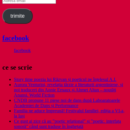
email
trimite
facebook
facebook
ce se scrie
Story time poezia lui Răzvan și poeticul pe înțelesul A.I.
Aurora Venturini, revelația târzie a literaturii argentiniene, și
noi traduceri din Annie Ernaux și Ahmet Altan – noutăți
Anansi. World Fiction
CNDB propune 11 piese noi de dans după Laboaratoarele
Academiei de Dans și Performance
Familia ne aduce împreună! Festivalul familiei, ediția a VI-a,
la Iași
Ce gust ai zice că au ”poetic relațional” și ”poetic. interfața
sonoră” când sunt traduse în înghețată