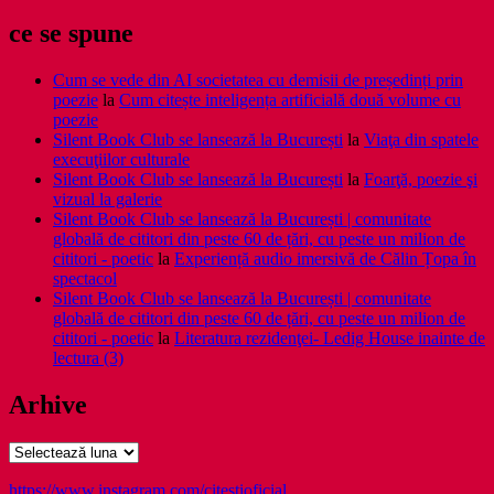
ce se spune
Cum se vede din AI societatea cu demisii de președinți prin
poezie
la
Cum citește inteligența artificială două volume cu
poezie
Silent Book Club se lansează la București
la
Viaţa din spatele
execuţiilor culturale
Silent Book Club se lansează la București
la
Foarţă, poezie şi
vizual la galerie
Silent Book Club se lansează la București | comunitate
globală de cititori din peste 60 de țări, cu peste un milion de
cititori - poetic
la
Experiență audio imersivă de Călin Țopa în
spectacol
Silent Book Club se lansează la București | comunitate
globală de cititori din peste 60 de țări, cu peste un milion de
cititori - poetic
la
Literatura rezidenţei- Ledig House inainte de
lectura (3)
Arhive
Arhive
https://www.instagram.com/citestioficial