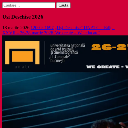
Caută
după:
Usi Deschise 2026
18 martie 2026
1200 × 1697
„Uși Deschise” UNATC – Ediția
XXVII – 26-28 martie 2026„We create – We educate”