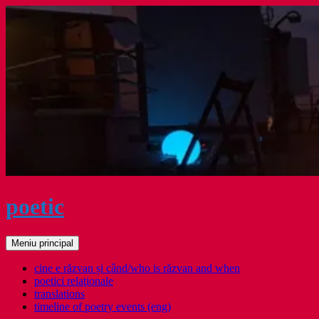
Sari
la
conținut
poetic
Caută
Meniu principal
cine e răzvan și când/who is răzvan and when
poetici relaţionale
translations
timeline of poetry events (eng)