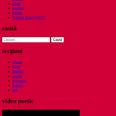
carte
english
media
Cookie Policy (EU)
caută
Caută
după:
secţiuni
actual
carte
english
media
personal
poeme
util
video poetic