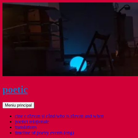
Sari
la
conținut
poetic
Caută
Meniu principal
cine e răzvan și când/who is răzvan and when
poetici relaţionale
translations
timeline of poetry events (eng)