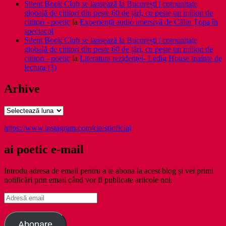
Silent Book Club se lansează la București | comunitate
globală de cititori din peste 60 de țări, cu peste un milion de
cititori - poetic
la
Experiență audio imersivă de Călin Țopa în
spectacol
Silent Book Club se lansează la București | comunitate
globală de cititori din peste 60 de țări, cu peste un milion de
cititori - poetic
la
Literatura rezidenţei- Ledig House inainte de
lectura (3)
Arhive
Arhive
https://www.instagram.com/citestioficial
ai poetic e-mail
Introdu adresa de email pentru a te abona la acest blog și vei primi
notificări prin email când vor fi publicate articole noi.
Adresă
email
Abonare