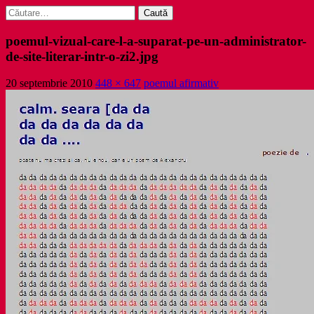
Caută
după:
poemul-vizual-care-l-a-suparat-pe-un-administrator-
de-site-literar-intr-o-zi2.jpg
20 septembrie 2010
448 × 647
poemul afirmativ