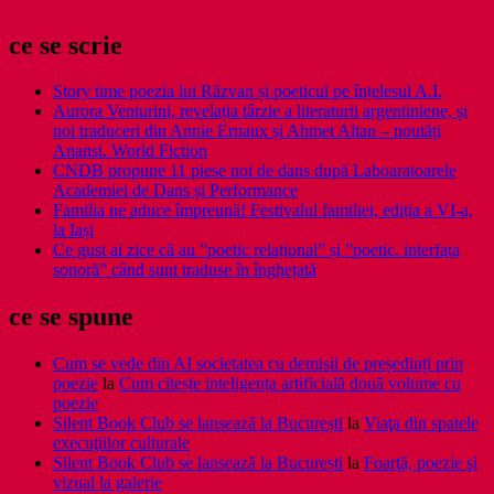
ce se scrie
Story time poezia lui Răzvan și poeticul pe înțelesul A.I.
Aurora Venturini, revelația târzie a literaturii argentiniene, și
noi traduceri din Annie Ernaux și Ahmet Altan – noutăți
Anansi. World Fiction
CNDB propune 11 piese noi de dans după Laboaratoarele
Academiei de Dans și Performance
Familia ne aduce împreună! Festivalul familiei, ediția a VI-a,
la Iași
Ce gust ai zice că au ”poetic relațional” și ”poetic. interfața
sonoră” când sunt traduse în înghețată
ce se spune
Cum se vede din AI societatea cu demisii de președinți prin
poezie
la
Cum citește inteligența artificială două volume cu
poezie
Silent Book Club se lansează la București
la
Viaţa din spatele
execuţiilor culturale
Silent Book Club se lansează la București
la
Foarţă, poezie şi
vizual la galerie