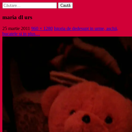
Caută
după:
maria dl urs
25 martie 2011
960 × 1280
Istoria de dedesupt in urme, aschii,
bucatele si in plus…