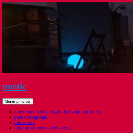
Sari
la
conținut
poetic
Caută
Meniu principal
cine e răzvan și când/who is răzvan and when
poetici relaţionale
translations
timeline of poetry events (eng)