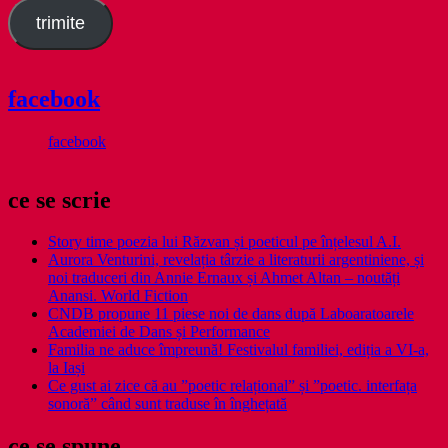
trimite
facebook
facebook
ce se scrie
Story time poezia lui Răzvan și poeticul pe înțelesul A.I.
Aurora Venturini, revelația târzie a literaturii argentiniene, și
noi traduceri din Annie Ernaux și Ahmet Altan – noutăți
Anansi. World Fiction
CNDB propune 11 piese noi de dans după Laboaratoarele
Academiei de Dans și Performance
Familia ne aduce împreună! Festivalul familiei, ediția a VI-a,
la Iași
Ce gust ai zice că au ”poetic relațional” și ”poetic. interfața
sonoră” când sunt traduse în înghețată
ce se spune