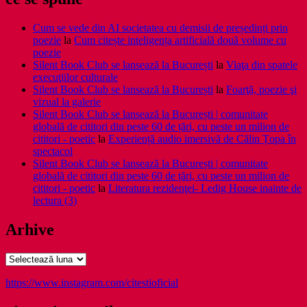
Cum se vede din AI societatea cu demisii de președinți prin
poezie
la
Cum citește inteligența artificială două volume cu
poezie
Silent Book Club se lansează la București
la
Viaţa din spatele
execuţiilor culturale
Silent Book Club se lansează la București
la
Foarţă, poezie şi
vizual la galerie
Silent Book Club se lansează la București | comunitate
globală de cititori din peste 60 de țări, cu peste un milion de
cititori - poetic
la
Experiență audio imersivă de Călin Țopa în
spectacol
Silent Book Club se lansează la București | comunitate
globală de cititori din peste 60 de țări, cu peste un milion de
cititori - poetic
la
Literatura rezidenţei- Ledig House inainte de
lectura (3)
Arhive
Arhive
https://www.instagram.com/citestioficial