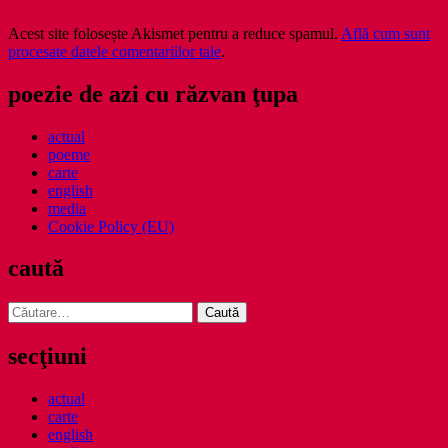
Acest site folosește Akismet pentru a reduce spamul.
Află cum sunt
procesate datele comentariilor tale
.
poezie de azi cu răzvan ţupa
actual
poeme
carte
english
media
Cookie Policy (EU)
caută
Caută
după:
secţiuni
actual
carte
english