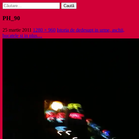
Caută
după:
PH_90
25 martie 2011
1280 × 960
Istoria de dedesupt in urme, aschii,
bucatele si in plus…