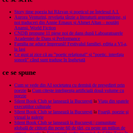
Story time poezia lui Răzvan și poeticul pe înțelesul A.I.
Aurora Venturini, revelația târzie a literaturii argentiniene, și
noi traduceri din Annie Ernaux și Ahmet Altan – noutăți
Anansi. World Fiction
CNDB propune 11 piese noi de dans după Laboaratoarele
Academiei de Dans și Performance
Familia ne aduce împreună! Festivalul familiei, ediția a VI-a,
la Iași
Ce gust ai zice că au ”poetic relațional” și ”poetic. interfața
sonoră” când sunt traduse în înghețată
ce se spune
Cum se vede din AI societatea cu demisii de președinți prin
poezie
la
Cum citește inteligența artificială două volume cu
poezie
Silent Book Club se lansează la București
la
Viaţa din spatele
execuţiilor culturale
Silent Book Club se lansează la București
la
Foarţă, poezie şi
vizual la galerie
Silent Book Club se lansează la București | comunitate
globală de cititori din peste 60 de țări, cu peste un milion de