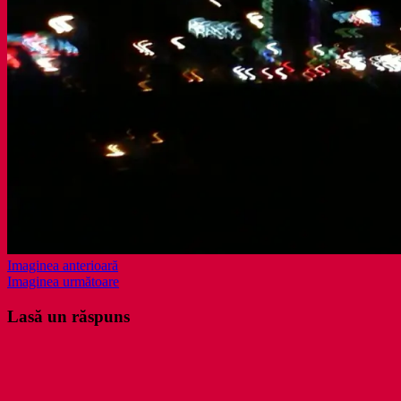
Imaginea anterioară
Imaginea următoare
Lasă un răspuns