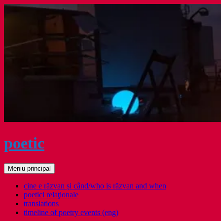
Sari
la
conținut
poetic
Caută
Meniu principal
cine e răzvan și când/who is răzvan and when
poetici relaţionale
translations
timeline of poetry events (eng)