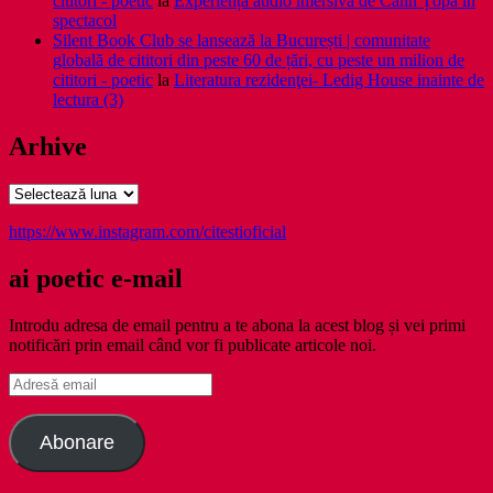
cititori - poetic
la
Experiență audio imersivă de Călin Țopa în
spectacol
Silent Book Club se lansează la București | comunitate
globală de cititori din peste 60 de țări, cu peste un milion de
cititori - poetic
la
Literatura rezidenţei- Ledig House inainte de
lectura (3)
Arhive
Arhive
https://www.instagram.com/citestioficial
ai poetic e-mail
Introdu adresa de email pentru a te abona la acest blog și vei primi
notificări prin email când vor fi publicate articole noi.
Adresă
email
Abonare