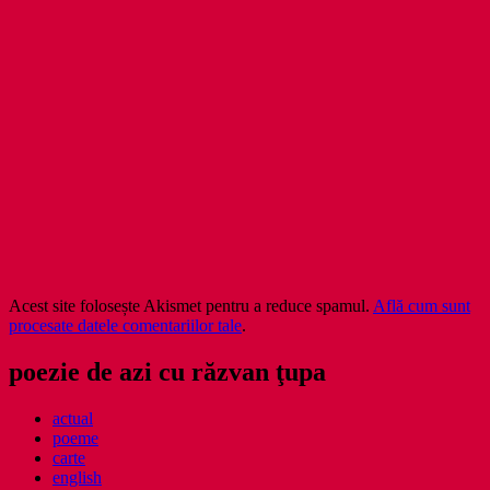
Acest site folosește Akismet pentru a reduce spamul.
Află cum sunt
procesate datele comentariilor tale
.
poezie de azi cu răzvan ţupa
actual
poeme
carte
english