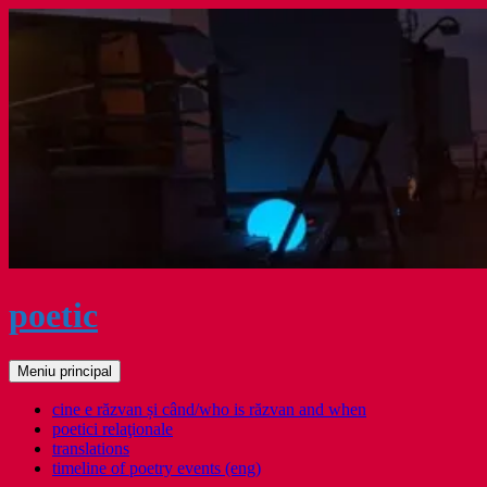
Sari
la
conținut
poetic
Caută
Meniu principal
cine e răzvan și când/who is răzvan and when
poetici relaţionale
translations
timeline of poetry events (eng)