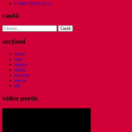
Cookie Policy (EU)
caută
Caută
după:
secţiuni
actual
carte
english
media
personal
poeme
util
video poetic