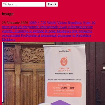
Caută
după:
image
26 februarie 2026
1080 × 720
World Vision România: 9 din 10
tineri spun că programele educaționale le-au influențat decisiv
viitorul. Fundația se extinde în zona Moldovei prin preluarea
programului ProRuralis și demarează programe în Republica
Moldova