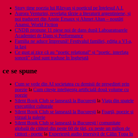
Story time poezia lui Răzvan și poeticul pe înțelesul A.I.
Aurora Venturini, revelația târzie a literaturii argentiniene, și
noi traduceri din Annie Ernaux și Ahmet Altan – noutăți
Anansi. World Fiction
CNDB propune 11 piese noi de dans după Laboaratoarele
Academiei de Dans și Performance
Familia ne aduce împreună! Festivalul familiei, ediția a VI-a,
la Iași
Ce gust ai zice că au ”poetic relațional” și ”poetic. interfața
sonoră” când sunt traduse în înghețată
ce se spune
Cum se vede din AI societatea cu demisii de președinți prin
poezie
la
Cum citește inteligența artificială două volume cu
poezie
Silent Book Club se lansează la București
la
Viaţa din spatele
execuţiilor culturale
Silent Book Club se lansează la București
la
Foarţă, poezie şi
vizual la galerie
Silent Book Club se lansează la București | comunitate
globală de cititori din peste 60 de țări, cu peste un milion de
cititori - poetic
la
Experiență audio imersivă de Călin Țopa în