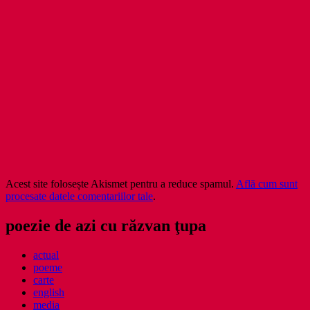
Acest site folosește Akismet pentru a reduce spamul.
Află cum sunt
procesate datele comentariilor tale
.
poezie de azi cu răzvan ţupa
actual
poeme
carte
english
media