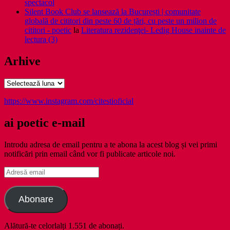
spectacol
Silent Book Club se lansează la București | comunitate
globală de cititori din peste 60 de țări, cu peste un milion de
cititori - poetic
la
Literatura rezidenţei- Ledig House inainte de
lectura (3)
Arhive
Arhive
https://www.instagram.com/citestioficial
ai poetic e-mail
Introdu adresa de email pentru a te abona la acest blog și vei primi
notificări prin email când vor fi publicate articole noi.
Adresă
email
Abonare
Alătură-te celorlalți 1.551 de abonați.