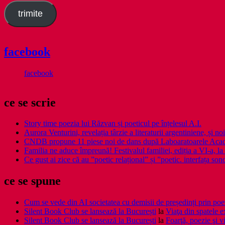
trimite
facebook
facebook
ce se scrie
Story time poezia lui Răzvan și poeticul pe înțelesul A.I.
Aurora Venturini, revelația târzie a literaturii argentiniene, și
CNDB propune 11 piese noi de dans după Laboaratoarele Acad
Familia ne aduce împreună! Festivalul familiei, ediția a VI-a, la 
Ce gust ai zice că au ”poetic relațional” și ”poetic. interfața so
ce se spune
Cum se vede din AI societatea cu demisii de președinți prin poe
Silent Book Club se lansează la București
la
Viaţa din spatele e
Silent Book Club se lansează la București
la
Foarţă, poezie şi vi