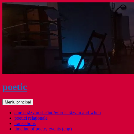
Sari
la
conținut
poetic
Caută
Meniu principal
cine e răzvan și când/who is răzvan and when
poetici relaţionale
translations
timeline of poetry events (eng)