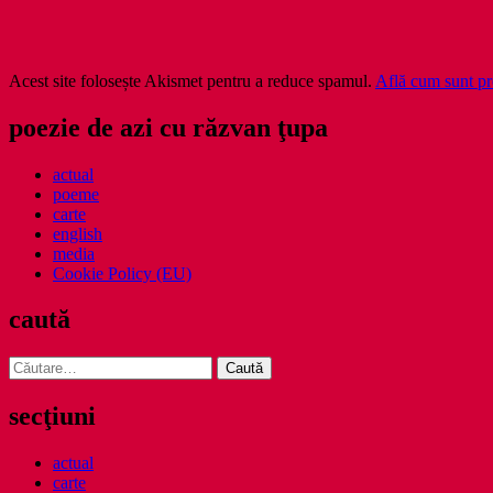
Acest site folosește Akismet pentru a reduce spamul.
Află cum sunt pro
poezie de azi cu răzvan ţupa
actual
poeme
carte
english
media
Cookie Policy (EU)
caută
Caută
după:
secţiuni
actual
carte