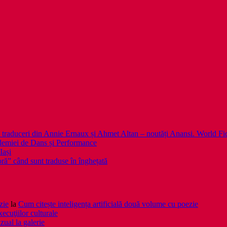
 noi traduceri din Annie Ernaux și Ahmet Altan – noutăți Anansi. World Fi
emiei de Dans și Performance
Iași
noră” când sunt traduse în înghețată
zie
la
Cum citește inteligența artificială două volume cu poezie
xecuţiilor culturale
zual la galerie