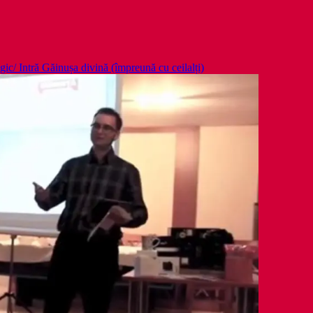
ic/ Intră Găinușa divină (împreună cu ceilalți)