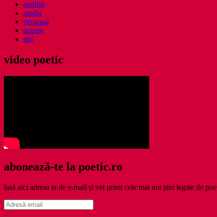
english
media
personal
poeme
util
video poetic
abonează-te la poetic.ro
lasă aici adresa ta de e-mail şi vei primi cele mai noi ştiri legate de poe
Adresă
email