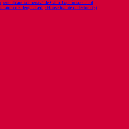
periență audio imersivă de Călin Țopa în spectacol
teratura rezidenţei- Ledig House inainte de lectura (3)