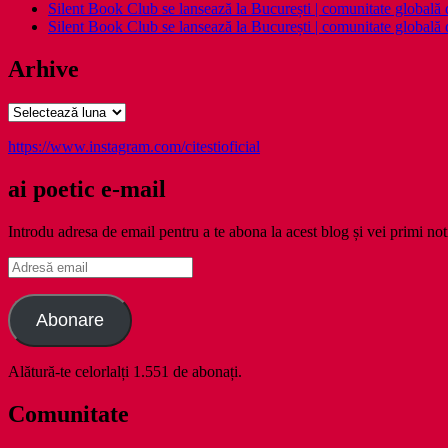
Silent Book Club se lansează la București | comunitate globală de 
Silent Book Club se lansează la București | comunitate globală de 
Arhive
Arhive
https://www.instagram.com/citestioficial
ai poetic e-mail
Introdu adresa de email pentru a te abona la acest blog și vei primi noti
Adresă
email
Abonare
Alătură-te celorlalți 1.551 de abonați.
Comunitate