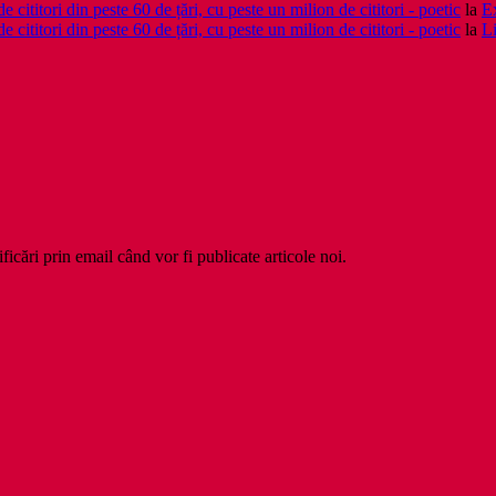
cititori din peste 60 de țări, cu peste un milion de cititori - poetic
la
Ex
cititori din peste 60 de țări, cu peste un milion de cititori - poetic
la
Li
ficări prin email când vor fi publicate articole noi.