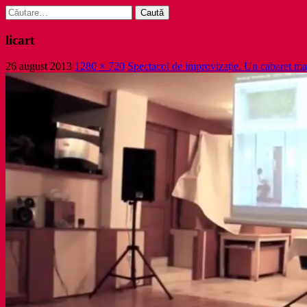
Caută
după:
licart
26 august 2013
1280 × 720
Spectacol de improvizație. Un cabaret mag